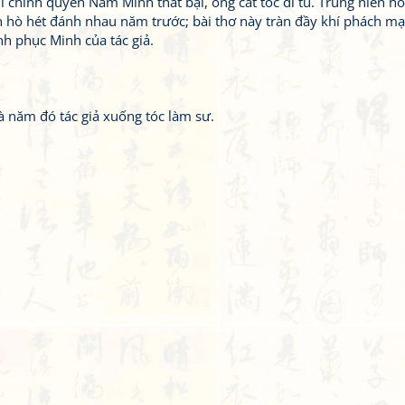
hi chính quyền Nam Minh thất bại, ông cắt tóc đi tu. Trung niên h
nh hò hét đánh nhau năm trước; bài thơ này tràn đầy khí phách m
h phục Minh của tác giả.
à năm đó tác giả xuống tóc làm sư.