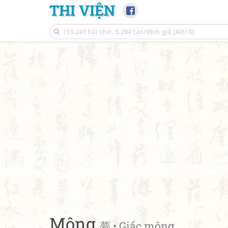
THI VIỆN
Mộng
夢 • Giấc mộng