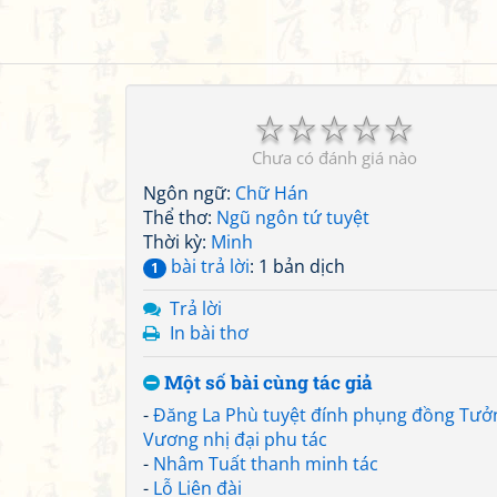
☆
☆
☆
☆
☆
Chưa có đánh giá nào
Ngôn ngữ:
Chữ Hán
Thể thơ:
Ngũ ngôn tứ tuyệt
Thời kỳ:
Minh
bài trả lời
: 1 bản dịch
1
Trả lời
In bài thơ
Một số bài cùng tác giả
-
Đăng La Phù tuyệt đính phụng đồng Tưở
Vương nhị đại phu tác
-
Nhâm Tuất thanh minh tác
-
Lỗ Liên đài