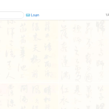
Loạn
TÁ