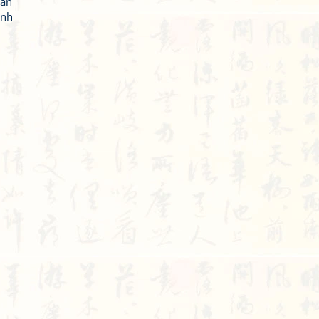
oàn
ạnh