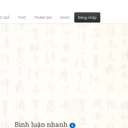
C GIẢ
THƠ
THAM GIA
KHÁC
Đăng nhập
Bình luận nhanh
0