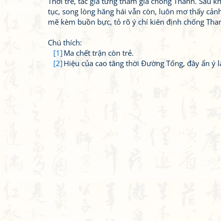
Thời trẻ, tác giả từng tham gia chống Thanh. Sau k
tục, song lòng hăng hái vẫn còn, luôn mơ thấy cả
mẽ kèm buồn bực, tỏ rõ ý chí kiên định chống Than
Chú thích:
[1]
Ma chết trận còn trẻ.
[2]
Hiệu của cao tăng thời Đường Tống, đây ẩn ý l