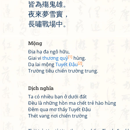
皆
為
殤
鬼
雄
。
夜
來
夢
雪
竇
，
長
嘯
戰
場
中
。
Mộng
Địa hạ đa ngô hữu,
[1]
Giai vi
thương quỷ
hùng.
[2]
Dạ lai mộng
Tuyết Đậu
,
Trường tiêu chiến trường trung.
Dịch nghĩa
Ta có nhiều bạn ở dưới đất
Đều là những hồn ma chết trẻ hào hùng
Đêm qua mơ thấy Tuyết Đậu
Thét vang nơi chiến trường