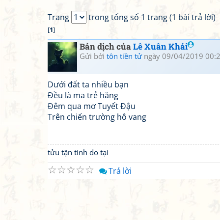
Trang
trong tổng số 1 trang (1 bài trả lời)
[
1
]
Bản dịch của
Lê Xuân Khải
Gửi bởi
tôn tiền tử
ngày 09/04/2019 00:
Dưới đất ta nhiều bạn
Đều là ma trẻ hăng
Đêm qua mơ Tuyết Đậu
Trên chiến trường hô vang
tửu tận tình do tại
☆
☆
☆
☆
☆
Trả lời