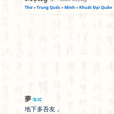
Thơ
»
Trung Quốc
»
Minh
»
Khuất Đại Quân
夢
地
下
多
吾
友
，