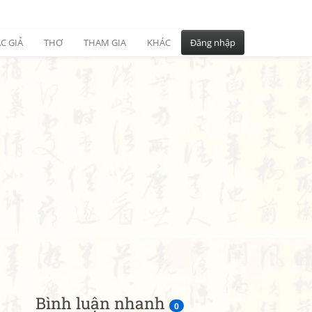
C GIẢ
THƠ
THAM GIA
KHÁC
Đăng nhập
Bình luận nhanh
0