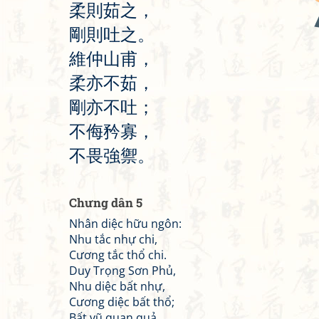
柔
則
茹
之
，
剛
則
吐
之
。
維
仲
山
甫
，
柔
亦
不
茹
，
剛
亦
不
吐
；
不
侮
矜
寡
，
不
畏
強
禦
。
Chưng dân 5
Nhân diệc hữu ngôn:
Nhu tắc nhự chi,
Cương tắc thổ chi.
Duy Trọng Sơn Phủ,
Nhu diệc bất nhự,
Cương diệc bất thổ;
Bất vũ quan quả,