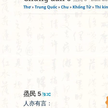
Thơ
»
Trung Quốc
»
Chu
»
Khổng Tử
»
Thi kin
烝
民
5
人
亦
有
言
：