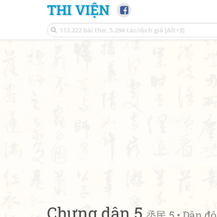
THI VIỆN
Chưng dân 5
烝民 5 • Dân đô