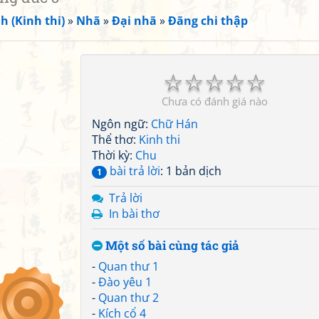
h (Kinh thi)
»
Nhã
»
Đại nhã
»
Đãng chi thập
☆
☆
☆
☆
☆
Chưa có đánh giá nào
Ngôn ngữ:
Chữ Hán
Thể thơ:
Kinh thi
Thời kỳ:
Chu
bài trả lời
: 1 bản dịch
1
Trả lời
In bài thơ
Một số bài cùng tác giả
-
Quan thư 1
-
Đào yêu 1
-
Quan thư 2
-
Kích cổ 4