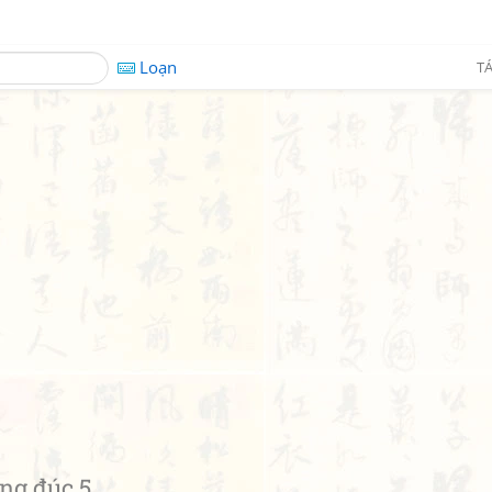
Loạn
TÁ
ng đúc 5