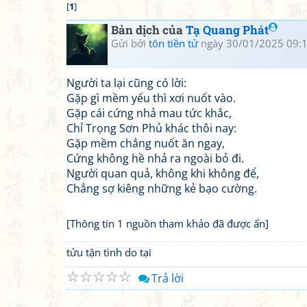
[
1
]
Bản dịch của
Tạ Quang Phát
Gửi bởi
tôn tiền tử
ngày 30/01/2025 09:
Người ta lại cũng có lời:
Gặp gì mềm yếu thì xơi nuốt vào.
Gặp cái cứng nhả mau tức khắc,
Chỉ Trọng Sơn Phủ khác thôi nay:
Gặp mềm chẳng nuốt ăn ngay,
Cứng không hề nhả ra ngoài bỏ đi.
Người quan quả, không khi không để,
Chẳng sợ kiêng những kẻ bạo cường.
[Thông tin 1 nguồn tham khảo đã được ẩn]
tửu tận tình do tại
☆
☆
☆
☆
☆
Trả lời