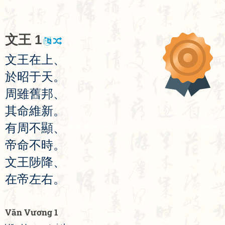
文
王
1
文
王
在
上
、
於
昭
于
天
。
周
雖
舊
邦
、
其
命
維
新
。
有
周
不
顯
、
帝
命
不
時
。
文
王
陟
降
、
在
帝
左
右
。
Văn Vương 1