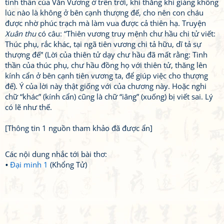
tinh thần của Văn Vương ở trên trời, khi thăng khi giáng không
lúc nào là không ở bên cạnh thượng đế, cho nên con cháu
được nhờ phúc trạch mà làm vua được cả thiên hạ. Truyện
Xuân thu
có câu: “Thiên vương truy mệnh chư hầu chi tử viết:
Thúc phụ, rắc khác, tại ngã tiên vương chi tả hữu, dĩ tả sự
thượng đế” (Lời của thiên tử dạy chư hầu đã mất rằng: Tinh
thần của thúc phụ, chư hầu đồng họ với thiên tử, thăng lên
kính cẩn ở bên cạnh tiên vương ta, để giúp việc cho thượng
đế). Ý của lời này thật giống với của chương này. Hoặc nghi
chữ “khác” (kính cẩn) cũng là chữ “iâng” (xuống) bị viết sai. Lý
có lẽ như thế.
[Thông tin 1 nguồn tham khảo đã được ẩn]
Các nội dung nhắc tới bài thơ:
Đại minh 1
(Khổng Tử)