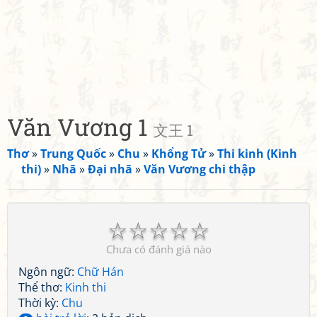
Văn Vương 1
文王 1
Thơ
»
Trung Quốc
»
Chu
»
Khổng Tử
»
Thi kinh (Kinh
thi)
»
Nhã
»
Đại nhã
»
Văn Vương chi thập
☆
☆
☆
☆
☆
Chưa có đánh giá nào
Ngôn ngữ:
Chữ Hán
Thể thơ:
Kinh thi
Thời kỳ:
Chu