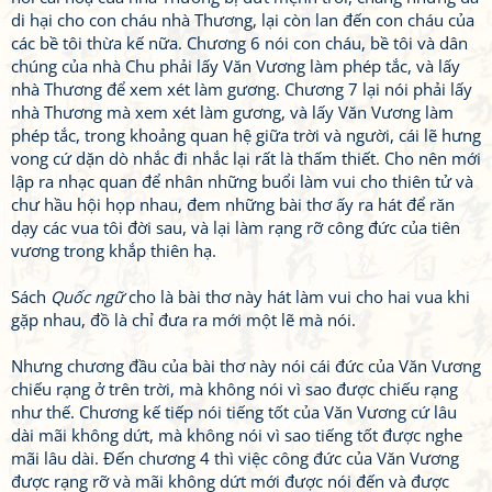
di hại cho con cháu nhà Thương, lại còn lan đến con cháu của
các bề tôi thừa kế nữa. Chương 6 nói con cháu, bề tôi và dân
chúng của nhà Chu phải lấy Văn Vương làm phép tắc, và lấy
nhà Thương để xem xét làm gương. Chương 7 lại nói phải lấy
nhà Thương mà xem xét làm gương, và lấy Văn Vương làm
phép tắc, trong khoảng quan hệ giữa trời và người, cái lẽ hưng
vong cứ dặn dò nhắc đi nhắc lại rất là thấm thiết. Cho nên mới
lập ra nhạc quan để nhân những buổi làm vui cho thiên tử và
chư hầu hội họp nhau, đem những bài thơ ấy ra hát để răn
dạy các vua tôi đời sau, và lại làm rạng rỡ công đức của tiên
vương trong khắp thiên hạ.
Sách
Quốc ngữ
cho là bài thơ này hát làm vui cho hai vua khi
gặp nhau, đồ là chỉ đưa ra mới một lẽ mà nói.
Nhưng chương đầu của bài thơ này nói cái đức của Văn Vương
chiếu rạng ở trên trời, mà không nói vì sao được chiếu rạng
như thế. Chương kế tiếp nói tiếng tốt của Văn Vương cứ lâu
dài mãi không dứt, mà không nói vì sao tiếng tốt được nghe
mãi lâu dài. Đến chương 4 thì việc công đức của Văn Vương
được rạng rỡ và mãi không dứt mới được nói đến và được