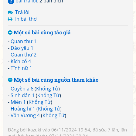
bài trả lời
: 2 bản dịch
2
Trả lời
In bài thơ
Một số bài cùng tác giả
-
Quan thư 1
-
Đào yêu 1
-
Quan thư 2
-
Kích cổ 4
-
Tĩnh nữ 1
Một số bài cùng nguồn tham khảo
-
Quyền a 6
(
Khổng Tử
)
-
Sinh dân 1
(
Khổng Tử
)
-
Miên 1
(
Khổng Tử
)
-
Hoàng hĩ 1
(
Khổng Tử
)
-
Văn Vương 4
(
Khổng Tử
)
Đăng bởi
kazuki
vào 06/11/2024 19:54, đã sửa 7 lần, lần