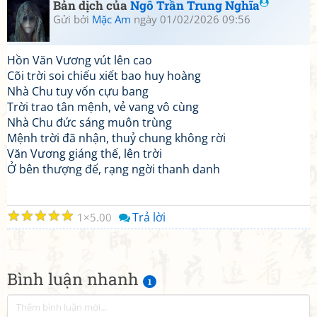
Bản dịch của
Ngô Trần Trung Nghĩa
Gửi bởi
Mặc Am
ngày 01/02/2026 09:56
Hồn Văn Vương vút lên cao
Cõi trời soi chiếu xiết bao huy hoàng
Nhà Chu tuy vốn cựu bang
Trời trao tân mệnh, vẻ vang vô cùng
Nhà Chu đức sáng muôn trùng
Mệnh trời đã nhận, thuỷ chung không rời
Văn Vương giáng thế, lên trời
Ở bên thượng đế, rạng ngời thanh danh
☆
☆
☆
☆
☆
Trả lời
1
5.00
Bình luận nhanh
1