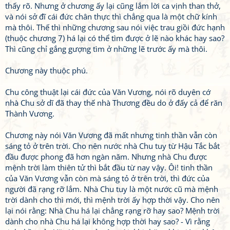
thấy rõ. Nhưng ở chương ấy lại cũng lắm lời ca vịnh than thở,
và nói sở đĩ cái đức chân thực thì chẳng qua là một chữ kính
mà thôi. Thế thì những chương sau nói việc trau giồi đức hạnh
(thuộc chương 7) há lại có thể tìm được ở lẽ nào khác hay sao?
Thì cũng chỉ gắng gượng tìm ở những lẽ trước ấy mà thôi.
Chương này thuộc phú.
Chu công thuật lại cái đức của Văn Vương, nói rõ duyên cớ
nhà Chu sở dĩ đã thay thế nhà Thương đều do ở đấy cả để răn
Thành Vương.
Chương này nói Văn Vương đã mất nhưng tinh thần vẫn còn
sáng tỏ ở trên trời. Cho nên nước nhà Chu tuy từ Hậu Tắc bắt
đầu được phong đã hơn ngàn năm. Nhưng nhà Chu được
mệnh trời làm thiên tử thì bắt đầu từ nay vậy. Ôi! tinh thần
của Văn Vương vẫn còn mà sáng tỏ ở trên trời, thì đức của
người đã rạng rỡ lắm. Nhà Chu tuy là một nước cũ mà mệnh
trời dành cho thì mới, thì mệnh trời ấy hợp thời vậy. Cho nên
lại nói rằng: Nhà Chu há lại chẳng rạng rỡ hay sao? Mệnh trời
dành cho nhà Chu há lại không hợp thời hay sao? - Vì rằng