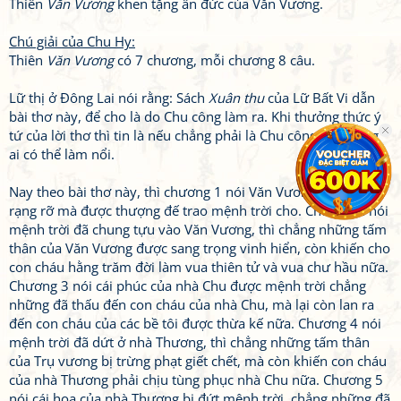
Thiên
Văn Vương
khen tặng ân đức của Văn Vương.
Chú giải của Chu Hy:
Thiên
Văn Vương
có 7 chương, mỗi chương 8 câu.
Lữ thị ở Đông Lai nói rằng: Sách
Xuân thu
của Lữ Bất Vi dẫn
bài thơ này, để cho là do Chu công làm ra. Khi thưởng thức ý
tứ của lời thơ thì tin là nếu chẳng phải là Chu công thì không
ai có thể làm nổi.
Nay theo bài thơ này, thì chương 1 nói Văn Vương có đức rất
rạng rỡ mà được thượng đế trao mệnh trời cho. Chương 2 nói
mệnh trời đã chung tựu vào Văn Vương, thì chẳng những tấm
thân của Văn Vương được sang trọng vinh hiển, còn khiến cho
con cháu hằng trăm đời làm vua thiên tử và vua chư hầu nữa.
Chương 3 nói cái phúc của nhà Chu được mệnh trời chẳng
những đã thấu đến con cháu của nhà Chu, mà lại còn lan ra
đến con cháu của các bề tôi được thừa kế nữa. Chương 4 nói
mệnh trời đã dứt ở nhà Thương, thì chẳng những tấm thân
của Trụ vương bị trừng phạt giết chết, mà còn khiến con cháu
của nhà Thương phải chịu tùng phục nhà Chu nữa. Chương 5
nói cái hoạ của nhà Thương bị đứt mệnh trời, chẳng những đã