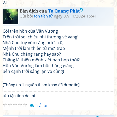
[
1
]
Bản dịch của
Tạ Quang Phát
Gửi bởi
tôn tiền tử
ngày 07/11/2024 15:41
Cõi trên hồn của Văn Vương
Trên trời soi chiếu phi thường vẻ vang!
Nhà Chu tuy vốn rằng nước cũ,
Mệnh trời làm thiên tử mời trao
Nhà Chu chẳng rạng hay sao?
Chẳng là thiên mệnh xiết bao hợp thời?
Hồn Văn Vương lắm hồi thăng giáng
Bên cạnh trời sáng lạn vô cùng!
[Thông tin 1 nguồn tham khảo đã được ẩn]
tửu tận tình do tại
☆
☆
☆
☆
☆
Trả lời