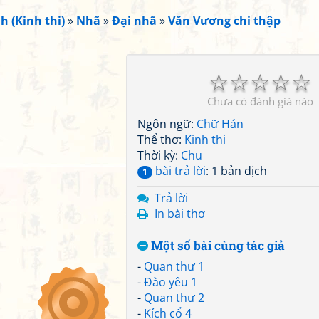
h (Kinh thi)
»
Nhã
»
Đại nhã
»
Văn Vương chi thập
☆
☆
☆
☆
☆
Chưa có đánh giá nào
Ngôn ngữ:
Chữ Hán
Thể thơ:
Kinh thi
Thời kỳ:
Chu
bài trả lời
: 1 bản dịch
1
Trả lời
In bài thơ
Một số bài cùng tác giả
-
Quan thư 1
-
Đào yêu 1
-
Quan thư 2
-
Kích cổ 4