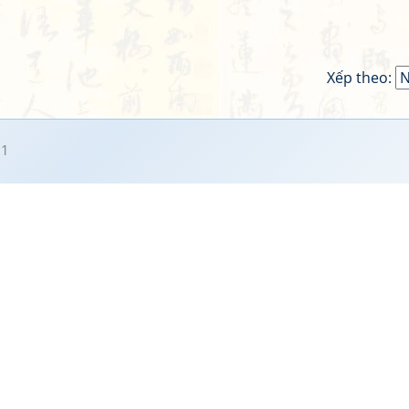
Xếp theo:
11
!