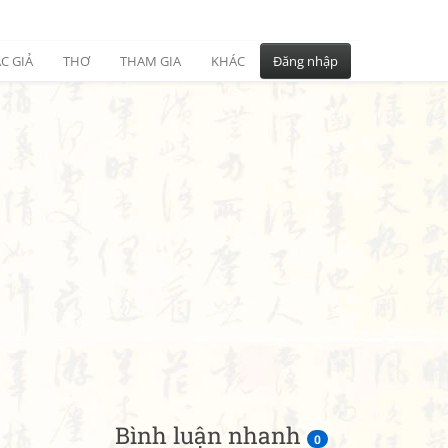
C GIẢ
THƠ
THAM GIA
KHÁC
Đăng nhập
Bình luận nhanh
0