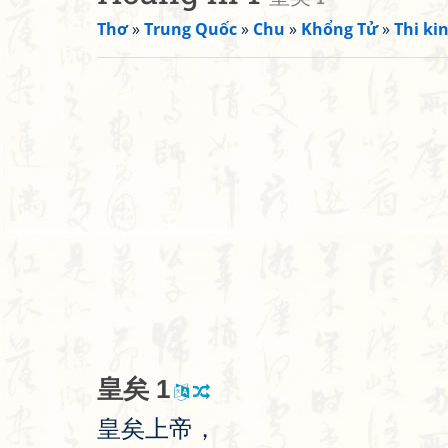
Thơ
»
Trung Quốc
»
Chu
»
Khổng Tử
»
Thi kin
皇
矣
1
皇
矣
上
帝
，