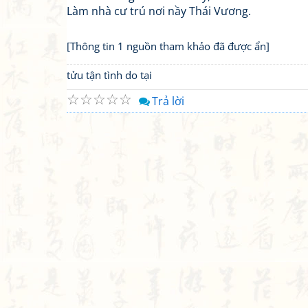
Làm nhà cư trú nơi nầy Thái Vương.
[Thông tin 1 nguồn tham khảo đã được ẩn]
tửu tận tình do tại
☆
☆
☆
☆
☆
Trả lời