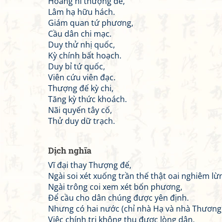
Hoàng hĩ thượng đế,
Lâm hạ hữu hách.
Giám quan tứ phương,
Cầu dân chi mạc.
Duy thử nhị quốc,
Kỳ chính bất hoạch.
Duy bỉ tứ quốc,
Viên cứu viên đạc.
Thượng đế kỳ chi,
Tăng kỳ thức khoách.
Nãi quyến tây cố,
Thử duy dữ trạch.
Dịch nghĩa
Vĩ đại thay Thượng đế,
Ngài soi xét xuống trần thế thật oai nghiêm lừn
Ngài trông coi xem xét bốn phương,
Để cầu cho dân chúng được yên định.
Nhưng có hai nước (chỉ nhà Hạ và nhà Thương
Việc chính trị không thu được lòng dân.