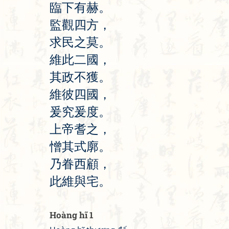
臨
下
有
赫
。
監
觀
四
方
，
求
民
之
莫
。
維
此
二
國
，
其
政
不
獲
。
維
彼
四
國
，
爰
究
爰
度
。
上
帝
耆
之
，
憎
其
式
廓
。
乃
眷
西
顧
，
此
維
與
宅
。
Hoàng hĩ 1