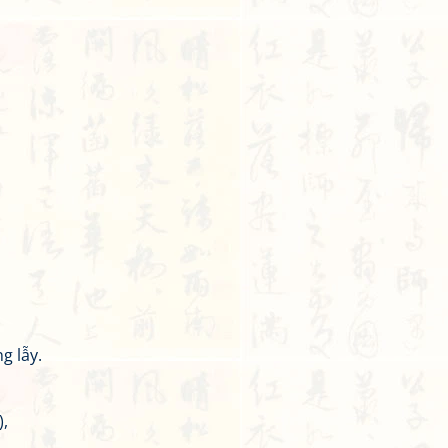
g lẫy.
),