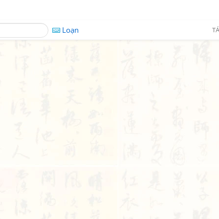
Loạn
TÁ