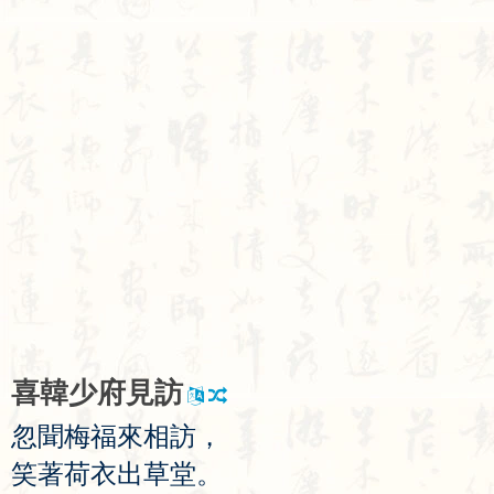
喜
韓
少
府
見
訪
忽
聞
梅
福
來
相
訪
，
笑
著
荷
衣
出
草
堂
。