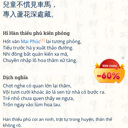
兒
童
不
慣
見
車
馬
，
專
入
蘆
花
深
處
藏
。
Hỉ Hàn thiếu phủ kiến phỏng
[1]
Hốt văn
Mai Phúc
lai tương phỏng,
Tiếu trước hà y xuất thảo đường.
Nhi đồng bất quán kiến xa mã,
Chuyên nhập lô hoa thâm xứ tàng.
Dịch nghĩa
Chợt nghe có quan lớn lại thăm,
Vội tươi cười khoác áo lá sen từ nhà cỏ bước ra.
Trẻ nhỏ chưa quen thấy xe ngựa,
Trốn ngay vào lùm hoa lau.
Hàn thiếu phủ coi an ninh, trật tự trong huyện, thân thế
không rõ.