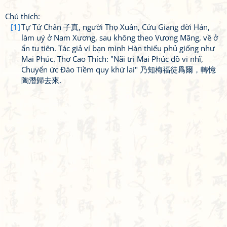
Chú thích:
[1]
Tự Tử Chân 子真, người Thọ Xuân, Cửu Giang đời Hán,
làm uý ở Nam Xương, sau không theo Vương Mãng, về ở
ẩn tu tiên. Tác giả ví bạn mình Hàn thiếu phủ giống như
Mai Phúc. Thơ Cao Thích: "Nãi tri Mai Phúc đồ vi nhĩ,
Chuyển ức Đào Tiềm quy khứ lai" 乃知梅福徒爲爾，轉憶
陶潛歸去來.