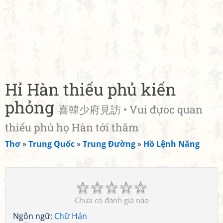
Hỉ Hàn thiếu phủ kiến
phỏng
喜韓少府見訪 • Vui đựoc quan
thiếu phủ họ Hàn tới thăm
Thơ
»
Trung Quốc
»
Trung Đường
»
Hồ Lệnh Năng
☆
☆
☆
☆
☆
Chưa có đánh giá nào
Ngôn ngữ:
Chữ Hán