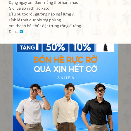
Dạng ngày ảm đạm, nắng thời hanh hao.

Gió lùa áo rách lao xao.

Đầu bù tóc rối, giường nào ngả lưng ?.

Lính lệ thét dục phừng phừng.

Âm thanh hối thúc đặc trưng công đường.

Đeo… 