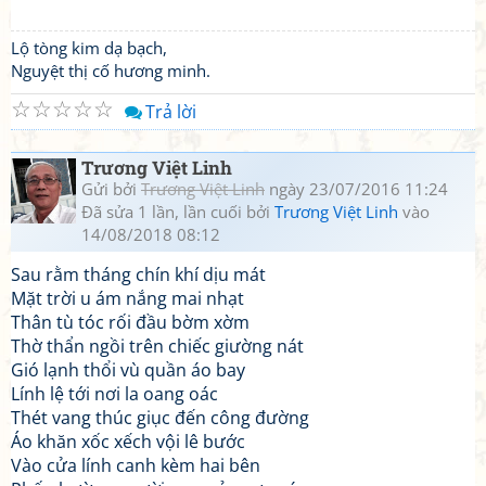
Lộ tòng kim dạ bạch,
Nguyệt thị cố hương minh.
☆
☆
☆
☆
☆
Trả lời
Trương Việt Linh
Gửi bởi
Trương Việt Linh
ngày 23/07/2016 11:24
Đã sửa 1 lần, lần cuối bởi
Trương Việt Linh
vào
14/08/2018 08:12
Sau rằm tháng chín khí dịu mát
Mặt trời u ám nắng mai nhạt
Thân tù tóc rối đầu bờm xờm
Thờ thẩn ngồi trên chiếc giường nát
Gió lạnh thổi vù quần áo bay
Lính lệ tới nơi la oang oác
Thét vang thúc giục đến công đường
Áo khăn xốc xếch vội lê bước
Vào cửa lính canh kèm hai bên