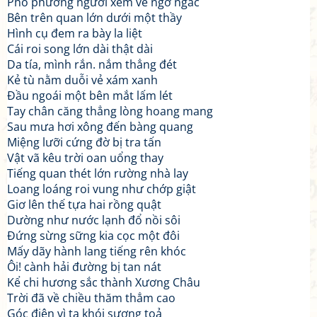
Phố phường người xem vẻ ngơ ngác
Bên trên quan lớn dưới một thầy
Hình cụ đem ra bày la liệt
Cái roi song lớn dài thật dài
Da tía, mình rắn. nắm thẳng đét
Kẻ tù nằm duỗi vẻ xám xanh
Đầu ngoái một bên mắt lấm lét
Tay chân căng thẳng lòng hoang mang
Sau mưa hơi xông đến bàng quang
Miệng lưỡi cứng đờ bị tra tấn
Vật vã kêu trời oan uổng thay
Tiếng quan thét lớn rường nhà lay
Loang loáng roi vung như chớp giật
Giơ lên thế tựa hai rồng quật
Dường như nước lạnh đổ nồi sôi
Đứng sừng sững kia cọc một đôi
Mấy dãy hành lang tiếng rên khóc
Ôi! cành hải đường bị tan nát
Kể chi hương sắc thành Xương Châu
Trời đã về chiều thăm thẳm cao
Góc điện vì ta khói sương toả