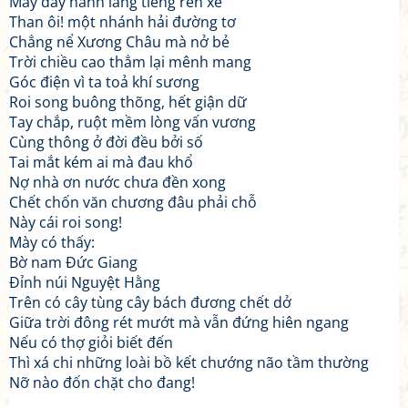
Mấy dãy hành lang tiếng rên xé
Than ôi! một nhánh hải đường tơ
Chẳng nể Xương Châu mà nở bẻ
Trời chiều cao thẳm lại mênh mang
Góc điện vì ta toả khí sương
Roi song buông thõng, hết giận dữ
Tay chắp, ruột mềm lòng vấn vương
Cùng thông ở đời đều bởi số
Tai mắt kém ai mà đau khổ
Nợ nhà ơn nước chưa đền xong
Chết chốn văn chương đâu phải chỗ
Này cái roi song!
Mày có thấy:
Bờ nam Đức Giang
Đỉnh núi Nguyệt Hằng
Trên có cây tùng cây bách đương chết dở
Giữa trời đông rét mướt mà vẫn đứng hiên ngang
Nếu có thợ giỏi biết đến
Thì xá chi những loài bồ kết chướng não tầm thường
Nỡ nào đốn chặt cho đang!