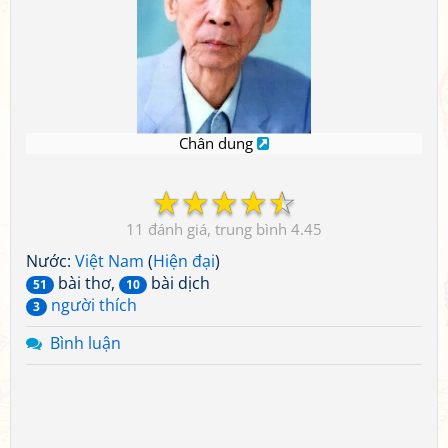
Chân dung
☆
☆
☆
☆
☆
11
4.45
Nước:
Việt Nam
(
Hiện đại
)
bài thơ,
bài dịch
51
10
người thích
3
Bình luận