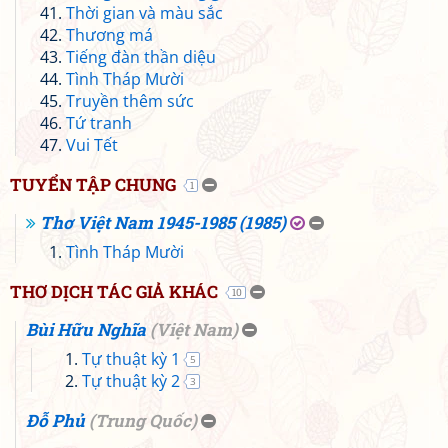
Thời gian và màu sắc
Thương má
Tiếng đàn thần diệu
Tình Tháp Mười
Truyền thêm sức
Tứ tranh
Vui Tết
TUYỂN TẬP CHUNG
1
Thơ Việt Nam 1945-1985 (1985)
Tình Tháp Mười
THƠ DỊCH TÁC GIẢ KHÁC
10
Bùi Hữu Nghĩa
(
Việt Nam
)
Tự thuật kỳ 1
5
Tự thuật kỳ 2
3
Đỗ Phủ
(
Trung Quốc
)