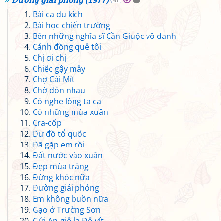
47
Bài ca du kích
Bài học chiến trường
Bên những nghĩa sĩ Cần Giuộc vô danh
Cánh đồng quê tôi
Chị ơi chị
Chiếc gậy mây
Chợ Cái Mít
Chờ đón nhau
Có nghe lòng ta ca
Có những mùa xuân
Cra-cốp
Dư đồ tổ quốc
Đã gặp em rồi
Đất nước vào xuân
Đẹp mùa trăng
Đừng khóc nữa
Đường giải phóng
Em không buồn nữa
Gạo ở Trường Sơn
Gửi An-giê-la Đê-vít