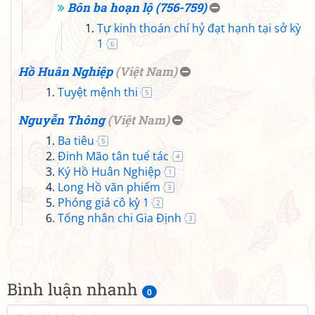
Bôn ba hoạn lộ (756-759)
Tự kinh thoán chí hỷ đạt hạnh tại sở kỳ
1
6
Hồ Huân Nghiệp
(
Việt Nam
)
Tuyệt mệnh thi
5
Nguyễn Thông
(
Việt Nam
)
Ba tiêu
5
Đinh Mão tân tuế tác
4
Ký Hồ Huân Nghiệp
1
Long Hồ vãn phiếm
3
Phóng giá cô kỳ 1
2
Tống nhân chi Gia Định
3
Bình luận nhanh
0