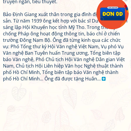
truyện ngắn, tiểu thuyết.
Bảo Định Giang xuất thân trong gia đình địa chủ phá
sản. Từ năm 1939 ông kết hợp với bác sĩ Dương Tấn Tươi
sáng lập Hội Khuyến học tỉnh Mỹ Tho. Trong thời kỳ
chống Pháp ông hoạt động thông tin, báo chí ở chiến
trường Đông Nam Bộ. Ông đã từng kinh qua các chức
vụ: Phó Tổng thư ký Hội Văn nghệ Việt Nam, Vụ phó Vụ
Văn nghệ Ban Tuyên huấn Trung ương, Tổng biên tập
báo Văn nghệ, Phó Chủ tịch Hội Văn nghệ Dân gian Việt
Nam, Chủ tịch Hội Liên hiệp Văn học Nghệ thuật thành
phố Hồ Chí Minh, Tổng biên tập báo Văn nghệ thành
phố Hồ Chí Minh... Ông đã được tặng Huân…