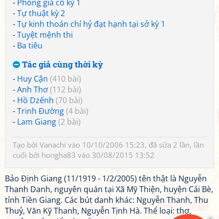
-
Phóng giá cô kỳ 1
-
Tự thuật kỳ 2
-
Tự kinh thoán chí hỷ đạt hạnh tại sở kỳ 1
-
Tuyệt mệnh thi
-
Ba tiêu
Tác giả cùng thời kỳ
-
Huy Cận
(410 bài)
-
Anh Thơ
(112 bài)
-
Hồ Dzếnh
(70 bài)
-
Trinh Đường
(4 bài)
-
Lam Giang
(2 bài)
Tạo bởi
Vanachi
vào 10/10/2006 15:23, đã sửa 2 lần, lần
cuối bởi
hongha83
vào 30/08/2015 13:52
Bảo Định Giang (11/1919 - 1/2/2005) tên thật là Nguyễn
Thanh Danh, nguyên quán tại Xã Mỹ Thiện, huyện Cái Bè,
tỉnh Tiền Giang. Các bút danh khác: Nguyễn Thanh, Thu
Thuỷ, Văn Kỹ Thanh, Nguyễn Tịnh Hà. Thể loại: thơ,