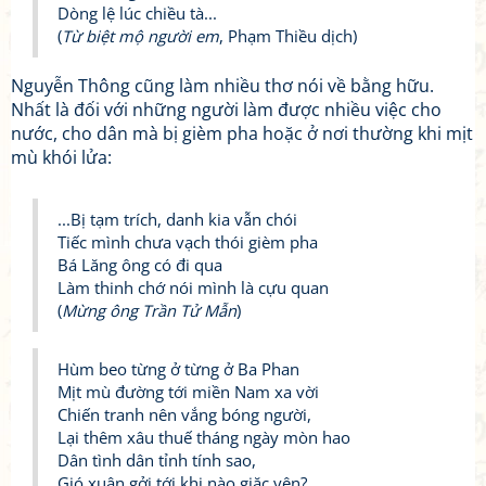
Dòng lệ lúc chiều tà...
(
Từ biệt mộ người em
, Phạm Thiều dịch)
Nguyễn Thông cũng làm nhiều thơ nói về bằng hữu.
Nhất là đối với những người làm được nhiều việc cho
nước, cho dân mà bị gièm pha hoặc ở nơi thường khi mịt
mù khói lửa:
...Bị tạm trích, danh kia vẫn chói
Tiếc mình chưa vạch thói gièm pha
Bá Lăng ông có đi qua
Làm thinh chớ nói mình là cựu quan
(
Mừng ông Trần Tử Mẫn
)
Hùm beo từng ở từng ở Ba Phan
Mịt mù đường tới miền Nam xa vời
Chiến tranh nên vắng bóng người,
Lại thêm xâu thuế tháng ngày mòn hao
Dân tình dân tỉnh tính sao,
Gió xuân gởi tới khi nào giặc yên?