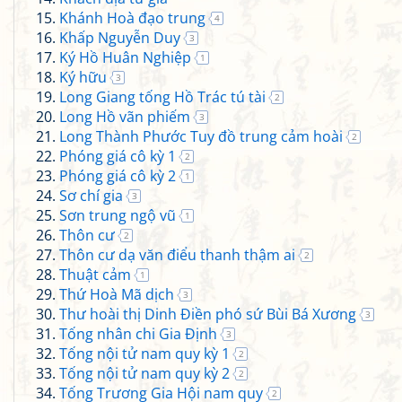
Khánh Hoà đạo trung
4
Khấp Nguyễn Duy
3
Ký Hồ Huân Nghiệp
1
Ký hữu
3
Long Giang tống Hồ Trác tú tài
2
Long Hồ vãn phiếm
3
Long Thành Phước Tuy đồ trung cảm hoài
2
Phóng giá cô kỳ 1
2
Phóng giá cô kỳ 2
1
Sơ chí gia
3
Sơn trung ngộ vũ
1
Thôn cư
2
Thôn cư dạ văn điểu thanh thậm ai
2
Thuật cảm
1
Thứ Hoà Mã dịch
3
Thư hoài thị Dinh Điền phó sứ Bùi Bá Xương
3
Tống nhân chi Gia Định
3
Tống nội tử nam quy kỳ 1
2
Tống nội tử nam quy kỳ 2
2
Tống Trương Gia Hội nam quy
2