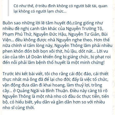
Có như thế, ở triều đình không có người bất tài, quan
lại không có người lạm chức...
Buồn sao những lời lẽ tâm huyết đó,cũng giống như
nhiều đề nghị canh tân khác của Nguyễn Trường Tộ,
Phạm Phú Thứ, Nguyễn Đức Hậu, Nguyễn Tư Giản, Bùi
Viện... đều không được nhà Nguyễn nghe theo. Hơn thế
nữa chính vì tấm lòng này, Nguyễn Thông lâm phải nhiều
phen khốn đốn bởi bọn xôi thịt, hủ lậu, dốt nát... Lời vu
cáo của tên Lê Doãn khiến ông bị giáng chức, bị phạt roi
đến nỗi phải lâm bệnh thổ huyết là một minh chứng!
Trước khi kết bài viết, tôi cho rằng cái độc đáo, cái thiết
thực nhất mà ông đã để lại cho đời; đấy là việc tổ chức,
vận động đưa dân đi khai hoang, làm thuỷ lợi, trồng
cây... ở Quảng Ngãi và Bình Thuận. Điều này càng tỏ rõ
Nguyễn Thông là một nhà nho có đầu óc thực tiễn, tiến
bộ, có hiểu biết, yêu dân và gần dân hơn so với nhiều
nho sĩ cùng thời.