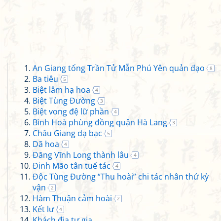
An Giang tống Trần Tử Mẫn Phú Yên quản đạo
8
Ba tiêu
5
Biệt lâm hạ hoa
4
Biệt Tùng Đường
3
Biệt vong đệ lữ phần
4
Bình Hoà phùng đồng quận Hà Lang
3
Châu Giang dạ bạc
5
Dã hoa
4
Đăng Vĩnh Long thành lâu
4
Đinh Mão tân tuế tác
4
Độc Tùng Đường “Thu hoài” chi tác nhân thứ kỳ
vận
2
Hàm Thuận cảm hoài
2
Kết lư
4
Khách địa tư gia