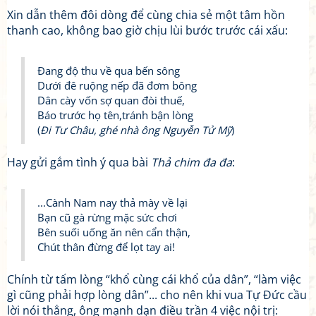
Xin dẫn thêm đôi dòng để cùng chia sẻ một tâm hồn
thanh cao, không bao giờ chịu lùi bước trước cái xấu:
Đang độ thu về qua bến sông
Dưới đê ruộng nếp đã đơm bông
Dân cày vốn sợ quan đòi thuế,
Báo trước họ tên,tránh bận lòng
(
Đi Tư Châu, ghé nhà ông Nguyễn Tử Mỹ
)
Hay gửi gắm tình ý qua bài
Thả chim đa đa
:
...Cành Nam nay thả mày về lại
Bạn cũ gà rừng mặc sức chơi
Bên suối uống ăn nên cẩn thận,
Chút thân đừng để lọt tay ai!
Chính từ tấm lòng “khổ cùng cái khổ của dân”, “làm việc
gì cũng phải hợp lòng dân”... cho nên khi vua Tự Đức cầu
lời nói thẳng, ông mạnh dạn điều trần 4 việc nội trị: