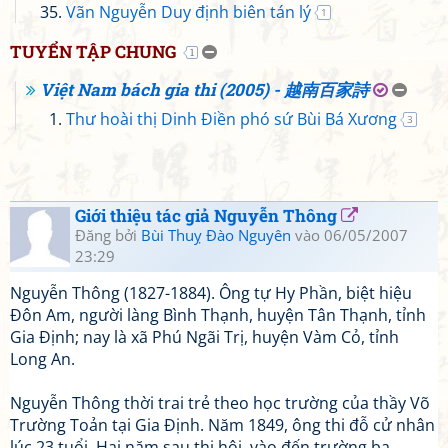
Vãn Nguyễn Duy định biên tán lý
1
TUYỂN TẬP CHUNG
1
Việt Nam bách gia thi (2005) - 越南百家詩
Thư hoài thị Dinh Điền phó sứ Bùi Bá Xương
3
Giới thiệu tác giả Nguyễn Thông
Đăng bởi
Bùi Thuỵ Đào Nguyên
vào 06/05/2007
23:29
Nguyễn Thông (1827-1884). Ông tự Hy Phần, biệt hiệu
Đôn Am, người làng Bình Thạnh, huyện Tân Thạnh, tỉnh
Gia Định; nay là xã Phú Ngãi Trị, huyện Vàm Cỏ, tỉnh
Long An.
Nguyễn Thông thời trai trẻ theo học trường của thầy Võ
Trường Toản tại Gia Định. Năm 1849, ông thi đỗ cử nhân
lúc 23 tuổi. Hai năm sau thi hội, vào đến trường ba