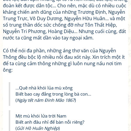
đoàn kết được dân tộc... Cho nên, mặc dù có nhiều cuộc
kháng chiến anh dũng của những Trương Định, Nguyễn
Trung Trực, Võ Duy Dương, Nguyễn Hữu Huân... và một
số trung thần dốc sức chống đỡ như Tôn Thất Hiệp,
Nguyễn Tri Phương, Hoàng Diệu... Nhưng cuối cùng, đất
nước ta cũng mất dần vào tay ngoại xâm.
Có thể nói đa phần, những áng thơ văn của Nguyễn
Thông đều bộc lộ nhiều nỗi đau xót này. Xin trích một ít
để ta cùng cảm thông những gì luôn nung nấu nơi tim
ông:
...Quê nhà khói lủa mù xông
Biết bao cay đắng trong lòng bà con...
(
Ngày tết năm Đinh Mão 1867
)
Mịt mù khói lửa trời Nam
Biết anh đâu nhỉ để bàn nỗi riêng?
(
Gửi Hồ Huấn Nghiệp
)