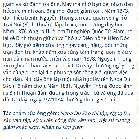
giam và xử đánh roi ông. May mà nhờ bạn bè, nhân dân
hết sức minh oan, ông mới được giảm tội... Năm 1873,
do nhiều bệnh, Nguyễn Thông xin cáo quan về nghỉ ở
Trại Núi (Bình Thuận), lập thi xã, mở trường dạy học.
Năm 1876, ông ra Huế làm Tư nghiệp Quốc Tử Giám, rồi
lại về Bình thuận giữ chức Phó sứ Điền nông kiêm Đốc
học. Bấy giờ bệnh của ông ngày càng nặng, bởi những
trận đòn tra khảo năm xưa cùng tâm trạng luôn lo âu vì
nạn dân, nạn nước... nên vào năm 1878, Nguyễn Thông
xin nghỉ dài hạn tại Phan Thiết. Dù vậy, thường ngày ông
vẫn cùng quan lại địa phương sốt sắng giải quyết việc
cho dân. Nơi đây ông lập một nhà học lấy tên Ngoạ Du
Sào (Tổ nằm chơi). Năm 1881, Nguyễn Thông được lệnh
ra Bình Thuận đảm đương trọng trách cũ và ông đã qua
đời tại đấy (ngày 7/7/1884), hưởng dương 57 tuổi.
Tác phẩm của ông gồm:
Ngoạ Du Sào thi tập
,
Ngoạ Du
sào văn tập
,
Kỳ xuyên công độc văn sao
,
Việt sử cương
giám khảo lược
,
Nhân sự kim giám
.