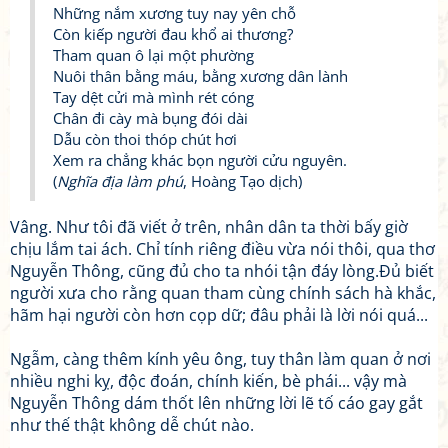
Những nắm xương tuy nay yên chỗ
Còn kiếp người đau khổ ai thương?
Tham quan ô lại một phường
Nuôi thân bằng máu, bằng xương dân lành
Tay dệt cửi mà mình rét cóng
Chân đi cày mà bụng đói dài
Dẫu còn thoi thóp chút hơi
Xem ra chẳng khác bọn người cửu nguyên.
(
Nghĩa địa làm phú
, Hoàng Tạo dịch)
Vâng. Như tôi đã viết ở trên, nhân dân ta thời bấy giờ
chịu lắm tai ách. Chỉ tính riêng điều vừa nói thôi, qua thơ
Nguyễn Thông, cũng đủ cho ta nhói tận đáy lòng.Đủ biết
người xưa cho rằng quan tham cùng chính sách hà khắc,
hãm hại người còn hơn cọp dữ; đâu phải là lời nói quá...
Ngẫm, càng thêm kính yêu ông, tuy thân làm quan ở nơi
nhiều nghi kỵ, độc đoán, chính kiến, bè phái... vậy mà
Nguyễn Thông dám thốt lên những lời lẽ tố cáo gay gắt
như thế thật không dễ chút nào.