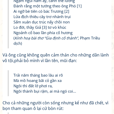
Ngậm ngùi năm ấy, cảnh thê lương
Đành rằng một tướng theo ông Phó [1]
Ai ngỡ bè tiên có bác Trương [2]
Lửa địch thiêu cây trơ nhánh trụi
Sấm xuân dục trúc nẩy chồi non
Lo đời, thầy Giả [3] tơ vò khúc
Ngoảnh cổ bao lần phía cố hương
(
Kính hoạ bài thơ “Gia định cố thành”
, Phạm Triều
dịch)
Và ông cũng không quên cảm thán cho những dân lành
vô tội,phải bỏ mình vì lằn tên, mũi đạn:
Trải năm tháng bao lâu ai rõ
Mà mồ hoang bãi cỏ gần xa
Ngôi thì đất lở phơi ra,
Ngôi thành bụi rậm, ai mà ngó coi...
Cho cả những người còn sống nhưng kể như đã chết, vì
bọn tham quan ô lại cứ bòn rút: