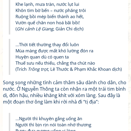
Khe lạnh, mưa tràn, nước lụt lui
Khôn tìm bờ bến – nước phăng trôi
Ruộng bồi mép biển thành ao hết,
Vườn quế chân non hoá bãi bồi!
(
Ghi cảnh Lệ Giang
, Giản Chi dịch)
...Thời tiết thường thay đổi luôn
Mùa màng được mất khó lường đón ra
Huyện quan dù có quen ta
Thuế sưu nếu thiếu, chẳng tha chút nào
(Trích
Trồng trọt
, Lê Thước & Phạm Khắc Khoan dịch)
Song song những tình cảm thâm sâu dành cho dân, cho
nước. Ở Nguyễn Thông ta còn nhận ra một trái tim bình
dị, đôn hậu, nhiều khăng khít với xóm làng. Sau đây là
một đoạn thơ ông làm khi rời nhà đi “tị địa”:
...Người thì khuyên gắng uống ăn
Người thì bịn rịn nói toàn nhớ thương
Rượu đưa gượng uống vị lòng