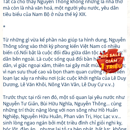
Tất cả cho thấy Nguyễn Thông không những là nhà thơ
mà còn là nhà văn hoá, một người yêu nước, yêu dân
tiêu biểu của Nam Bộ ở nửa thế kỷ XIX.
*
Từ những gì vừa kể phần nào giúp ta hình dung, Nguyễn
Thông sống vào thời kỳ phong kiến Việt Nam có nhiều
biến cố.Nổi bật là cuộc đối đầu giữa dân tộc ta với thực
dân bên ngoài. Là cuộc sống quá đổi bần hàn của người
dân, vì giặc ngoại xâm, thiên tai gây mất mùa triền miên;
vì nạn sưu thuế cao và bọn tham quan cường hào khiến
loạn lạc xảy ra nhiều nơi (các cuộc khởi nghĩa của Lê Duy
Dương, Lê Văn Khôi, Nông Văn Vân, Lê Duy Cự v.v..)
Trước thực tại rối ren đó, một số quan lại yêu nước như
Nguyễn Tư Giản, Bùi Hữu Nghĩa, Nguyễn Thông... cùng
những trí thức nặng lòng với non sông như Hồ Huấn
Nghiệp, Nguyễn Hữu Huân, Phan văn Trị, Học Lạc v.v...
sinh lòng ngao ngán bởi một triều đình chỉ giỏi nghi kỵ,
bóc lột, đàn áp... nhưng lại tỏ ra hèn nhát, bất lực, không