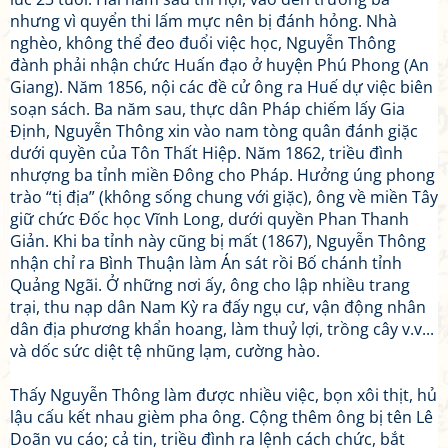
nhưng vì quyển thi lấm mực nên bị đánh hỏng. Nhà
nghèo, không thể đeo đuổi việc học, Nguyễn Thông
đành phải nhận chức Huấn đạo ở huyện Phú Phong (An
Giang). Năm 1856, nội các đề cử ông ra Huế dự việc biên
soạn sách. Ba năm sau, thực dân Pháp chiếm lấy Gia
Định, Nguyễn Thông xin vào nam tòng quân đánh giặc
dưới quyền của Tôn Thất Hiệp. Năm 1862, triều đình
nhượng ba tỉnh miền Đông cho Pháp. Hưởng úng phong
trào “tị địa” (không sống chung với giặc), ông về miền Tây
giữ chức Đốc học Vĩnh Long, dưới quyền Phan Thanh
Giản. Khi ba tỉnh này cũng bị mất (1867), Nguyễn Thông
nhận chỉ ra Bình Thuận làm Án sát rồi Bố chánh tỉnh
Quảng Ngãi. Ở những nơi ấy, ông cho lập nhiều trang
trại, thu nạp dân Nam Kỳ ra đấy ngụ cư, vận động nhân
dân địa phương khẩn hoang, làm thuỷ lợi, trồng cây v.v...
và dốc sức diệt tệ nhũng lạm, cường hào.
Thấy Nguyễn Thông làm được nhiều việc, bọn xôi thịt, hủ
lậu cấu kết nhau gièm pha ông. Cộng thêm ông bị tên Lê
Doãn vu cáo; cả tin, triều đình ra lệnh cách chức, bắt