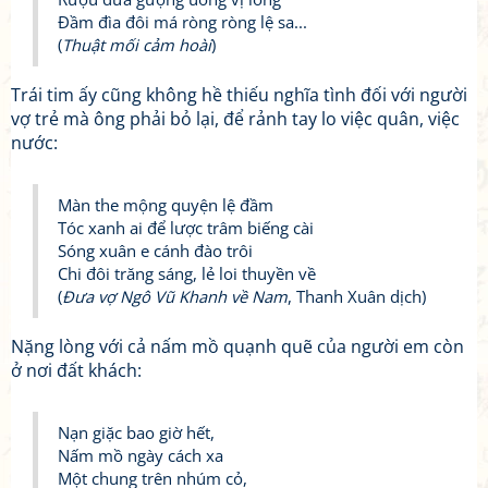
Đầm đìa đôi má ròng ròng lệ sa...
(
Thuật mối cảm hoài
)
Trái tim ấy cũng không hề thiếu nghĩa tình đối với người
vợ trẻ mà ông phải bỏ lại, để rảnh tay lo việc quân, việc
nước:
Màn the mộng quyện lệ đầm
Tóc xanh ai để lược trâm biếng cài
Sóng xuân e cánh đào trôi
Chi đôi trăng sáng, lẻ loi thuyền về
(
Đưa vợ Ngô Vũ Khanh về Nam
, Thanh Xuân dịch)
Nặng lòng với cả nấm mồ quạnh quẽ của người em còn
ở nơi đất khách:
Nạn giặc bao giờ hết,
Nấm mồ ngày cách xa
Một chung trên nhúm cỏ,