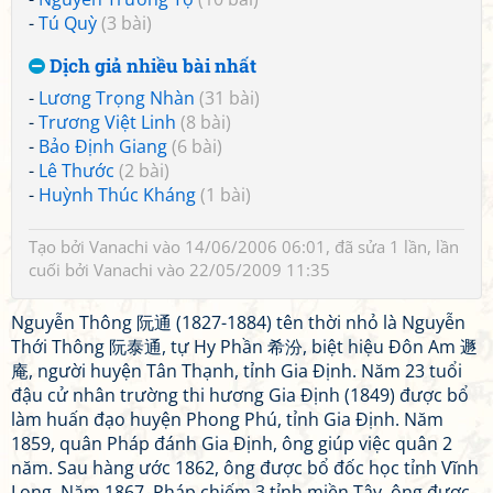
-
Tú Quỳ
(3 bài)
Dịch giả nhiều bài nhất
-
Lương Trọng Nhàn
(31 bài)
-
Trương Việt Linh
(8 bài)
-
Bảo Định Giang
(6 bài)
-
Lê Thước
(2 bài)
-
Huỳnh Thúc Kháng
(1 bài)
Tạo bởi
Vanachi
vào 14/06/2006 06:01, đã sửa 1 lần, lần
cuối bởi
Vanachi
vào 22/05/2009 11:35
Nguyễn Thông 阮通 (1827-1884) tên thời nhỏ là Nguyễn
Thới Thông 阮泰通, tự Hy Phần 希汾, biệt hiệu Ðôn Am 遯
庵, người huyện Tân Thạnh, tỉnh Gia Ðịnh. Năm 23 tuổi
đậu cử nhân trường thi hương Gia Ðịnh (1849) được bổ
làm huấn đạo huyện Phong Phú, tỉnh Gia Định. Năm
1859, quân Pháp đánh Gia Ðịnh, ông giúp việc quân 2
năm. Sau hàng ước 1862, ông được bổ đốc học tỉnh Vĩnh
Long. Năm 1867, Pháp chiếm 3 tỉnh miền Tây, ông được