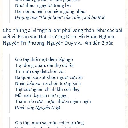
Nhớ nhau, ngày tới trăng lên
Hai nơi ta, bạn nỗi niềm giống nhau
(
Phụng hoạ “Thuật hoài” của Tuần phủ họ Bùi
)
Cho những ai vì “nghĩa lớn” phải vong thân. Như các bài
viết về Phan văn Đạt, Trương Định, Hồ Huân Nghiệp,
Nguyễn Tri Phương, Nguyễn Duy v.v... Xin dẫn 2 bài:
Gió tây thổi một đêm lấp ngõ
Trại đóng quân, đại thọ đổ rồi
Trí mưu đầy đất chôn vùi,
Ba quân sùi sụt khóc người cựu ân
Nhận dấu áo mà chôn tướng kĩnh
Thịt xương tan chính khí còn đây
Mỗi năm bạn cũ nhớ ngày,
Thăm mồ rưới rượu, nhớ ai ngậm ngùi
(
Điếu ông Nguyễn Duy
)
Gió táp, mưa sa, máu chiến trường