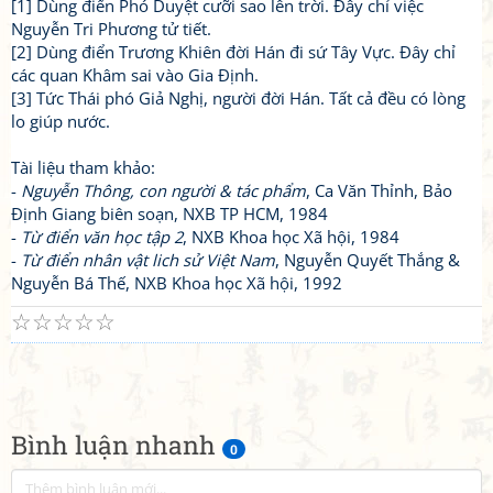
[1] Dùng điển Phó Duyệt cưỡi sao lên trời. Đây chỉ việc
Nguyễn Tri Phương tử tiết.
[2] Dùng điển Trương Khiên đời Hán đi sứ Tây Vực. Đây chỉ
các quan Khâm sai vào Gia Định.
[3] Tức Thái phó Giả Nghị, người đời Hán. Tất cả đều có lòng
lo giúp nước.
Tài liệu tham khảo:
-
Nguyễn Thông, con người & tác phẩm
, Ca Văn Thỉnh, Bảo
Định Giang biên soạn, NXB TP HCM, 1984
-
Từ điển văn học tập 2
, NXB Khoa học Xã hội, 1984
-
Từ điển nhân vật lich sử Việt Nam
, Nguyễn Quyết Thắng &
Nguyễn Bá Thế, NXB Khoa học Xã hội, 1992
☆
☆
☆
☆
☆
Bình luận nhanh
0