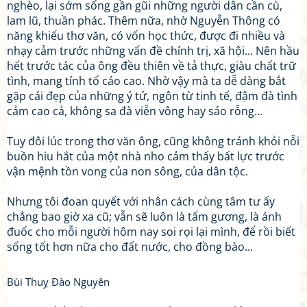
nghèo, lại sớm sống gần gũi những người dân cần cù,
lam lũ, thuần phác. Thêm nữa, nhờ Nguyễn Thông có
năng khiếu thơ văn, có vốn học thức, được đi nhiều và
nhạy cảm trước những vấn đề chính trị, xã hội... Nên hầu
hết trước tác của ông đều thiên về tả thực, giàu chất trữ
tình, mang tính tố cáo cao. Nhờ vậy mà ta dễ dàng bắt
gặp cái đẹp của những ý tứ, ngôn từ tinh tế, đậm đà tình
cảm cao cả, không sa đà viễn vông hay sáo rỗng...
Tuy đôi lúc trong thơ văn ông, cũng không tránh khỏi nỗi
buồn hiu hắt của một nhà nho cảm thấy bất lực trước
vận mệnh tồn vong của non sông, của dân tộc.
Nhưng tôi đoan quyết với nhân cách cùng tâm tư ấy
chẳng bao giờ xa cũ; vẫn sẽ luôn là tấm gương, là ánh
đuốc cho mỗi người hôm nay soi rọi lại mình, để rồi biết
sống tốt hơn nữa cho đất nước, cho đồng bào...
Bùi Thuỵ Đào Nguyên