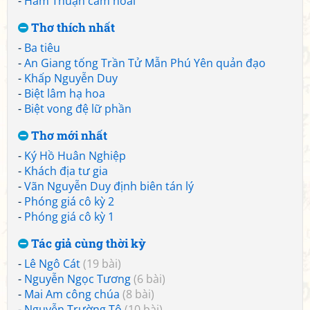
-
Hàm Thuận cảm hoài
Thơ thích nhất
-
Ba tiêu
-
An Giang tống Trần Tử Mẫn Phú Yên quản đạo
-
Khấp Nguyễn Duy
-
Biệt lâm hạ hoa
-
Biệt vong đệ lữ phần
Thơ mới nhất
-
Ký Hồ Huân Nghiệp
-
Khách địa tư gia
-
Vãn Nguyễn Duy định biên tán lý
-
Phóng giá cô kỳ 2
-
Phóng giá cô kỳ 1
Tác giả cùng thời kỳ
-
Lê Ngô Cát
(19 bài)
-
Nguyễn Ngọc Tương
(6 bài)
-
Mai Am công chúa
(8 bài)
-
Nguyễn Trường Tộ
(10 bài)