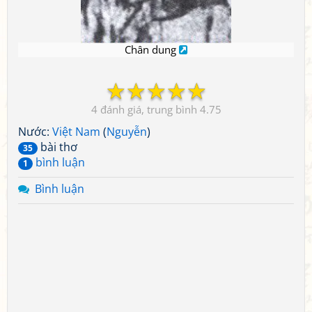
Chân dung
☆
☆
☆
☆
☆
4
4.75
Nước:
Việt Nam
(
Nguyễn
)
bài thơ
35
bình luận
1
Bình luận