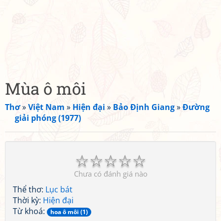
Mùa ô môi
Thơ
»
Việt Nam
»
Hiện đại
»
Bảo Định Giang
»
Đường
giải phóng (1977)
☆
☆
☆
☆
☆
Chưa có đánh giá nào
Thể thơ:
Lục bát
Thời kỳ:
Hiện đại
Từ khoá:
hoa ô môi (1)