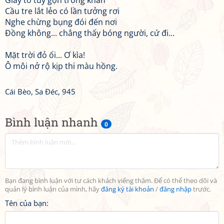
Giấy tờ tuy gọn trong khăn
Cầu tre lắt lẻo có lần tưởng rơi
Nghe chừng bụng đói đến nơi
Đồng không... chẳng thấy bóng người, cứ đi...
Mặt trời đỏ ối... Ơ kìa!
Ô môi nở rộ kịp thi màu hồng.
Cái Bèo, Sa Đéc, 945
Bình luận nhanh
0
Bạn đang bình luận với tư cách khách viếng thăm. Để có thể theo dõi và
quản lý bình luận của mình, hãy
đăng ký tài khoản
/
đăng nhập
trước.
Tên của bạn: