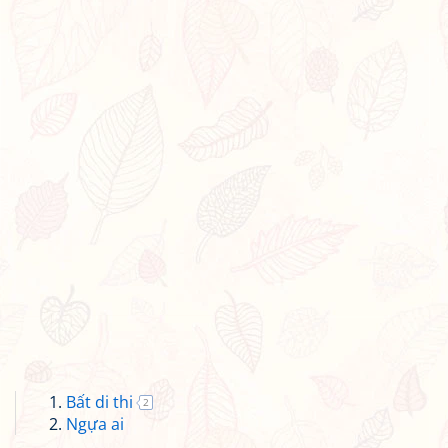
Bất di thi
2
Ngựa ai