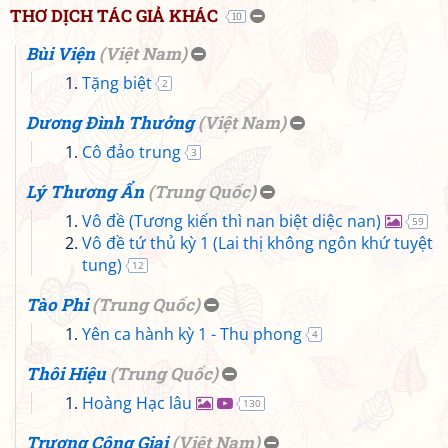
THƠ DỊCH TÁC GIẢ KHÁC
10
Bùi Viện
(
Việt Nam
)
Tặng biệt
2
Dương Đình Thưởng
(
Việt Nam
)
Cô đảo trung
3
Lý Thương Ẩn
(
Trung Quốc
)
Vô đề (Tương kiến thì nan biệt diệc nan)
59
Vô đề tứ thủ kỳ 1 (Lai thị không ngôn khứ tuyệt
tung)
12
Tào Phi
(
Trung Quốc
)
Yên ca hành kỳ 1 - Thu phong
4
Thôi Hiệu
(
Trung Quốc
)
Hoàng Hạc lâu
130
Trương Công Giai
(
Việt Nam
)