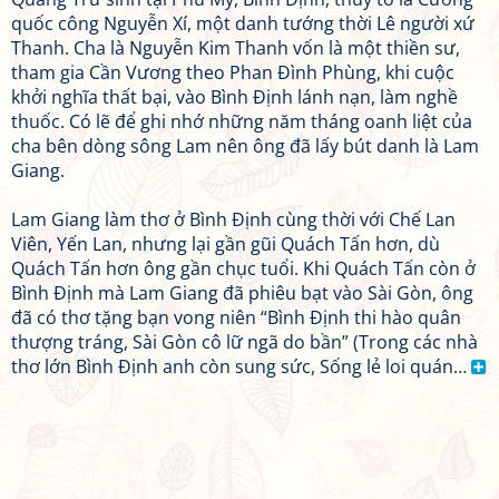
quốc công Nguyễn Xí, một danh tướng thời Lê người xứ
Thanh. Cha là Nguyễn Kim Thanh vốn là một thiền sư,
tham gia Cần Vương theo Phan Đình Phùng, khi cuộc
khởi nghĩa thất bại, vào Bình Định lánh nạn, làm nghề
thuốc. Có lẽ để ghi nhớ những năm tháng oanh liệt của
cha bên dòng sông Lam nên ông đã lấy bút danh là Lam
Giang.
Lam Giang làm thơ ở Bình Định cùng thời với Chế Lan
Viên, Yến Lan, nhưng lại gần gũi Quách Tấn hơn, dù
Quách Tấn hơn ông gần chục tuổi. Khi Quách Tấn còn ở
Bình Định mà Lam Giang đã phiêu bạt vào Sài Gòn, ông
đã có thơ tặng bạn vong niên “Bình Định thi hào quân
thượng tráng, Sài Gòn cô lữ ngã do bần” (Trong các nhà
thơ lớn Bình Định anh còn sung sức, Sống lẻ loi quán…