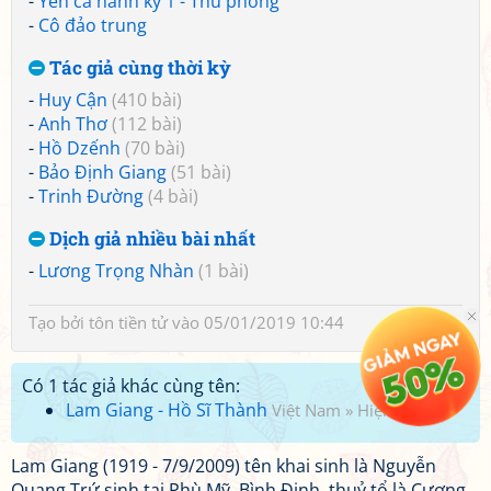
-
Yên ca hành kỳ 1 - Thu phong
-
Cô đảo trung
Tác giả cùng thời kỳ
-
Huy Cận
(410 bài)
-
Anh Thơ
(112 bài)
-
Hồ Dzếnh
(70 bài)
-
Bảo Định Giang
(51 bài)
-
Trinh Đường
(4 bài)
Dịch giả nhiều bài nhất
-
Lương Trọng Nhàn
(1 bài)
Tạo bởi
tôn tiền tử
vào 05/01/2019 10:44
Có 1 tác giả khác cùng tên:
Lam Giang - Hồ Sĩ Thành
Việt Nam
»
Hiện đại
Lam Giang (1919 - 7/9/2009) tên khai sinh là Nguyễn
Quang Trứ sinh tại Phù Mỹ, Bình Định, thuỷ tổ là Cương