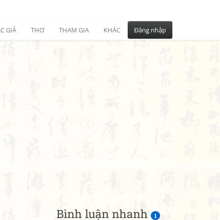
C GIẢ
THƠ
THAM GIA
KHÁC
Đăng nhập
Bình luận nhanh
1