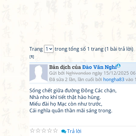
Trang
trong tổng số 1 trang (1 bài trả lời)
[
1
]
Bản dịch của
Đào Văn Nghi
Gửi bởi
Nghivandao
ngày 15/12/2025 06
Đã sửa 2 lần, lần cuối bởi
hongha83
vào 
Sống chết giữa đường Đông Các chặn,
Nhà nho khí tiết thật hào hùng.
Miếu đài họ Mạc còn như trước,
Cái nghĩa quân thần mãi sáng trong.
☆
☆
☆
☆
☆
Trả lời