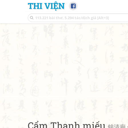
THI VIỆN
Cẩm Thanh miếu
錦清廟 •