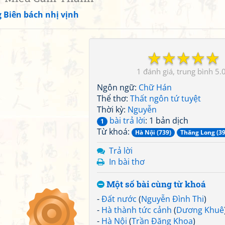
 Biên bách nhị vịnh
☆
☆
☆
☆
☆
1
5.
Ngôn ngữ:
Chữ Hán
Thể thơ:
Thất ngôn tứ tuyệt
Thời kỳ:
Nguyễn
bài trả lời
: 1 bản dịch
1
Từ khoá:
Hà Nội (739)
Thăng Long (39
Trả lời
In bài thơ
Một số bài cùng từ khoá
-
Đất nước
(
Nguyễn Đình Thi
)
-
Hà thành tức cảnh
(
Dương Khuê
-
Hà Nội
(
Trần Đăng Khoa
)