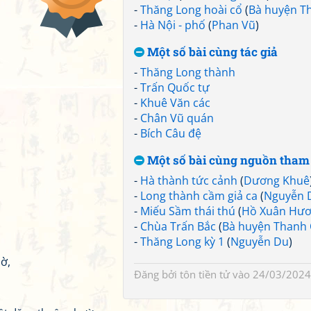
-
Thăng Long hoài cổ
(
Bà huyện T
-
Hà Nội - phố
(
Phan Vũ
)
Một số bài cùng tác giả
-
Thăng Long thành
-
Trấn Quốc tự
-
Khuê Văn các
-
Chân Vũ quán
-
Bích Câu đệ
Một số bài cùng nguồn tham
-
Hà thành tức cảnh
(
Dương Khuê
-
Long thành cầm giả ca
(
Nguyễn 
-
Miếu Sầm thái thú
(
Hồ Xuân Hư
-
Chùa Trấn Bắc
(
Bà huyện Thanh
-
Thăng Long kỳ 1
(
Nguyễn Du
)
ờ,
Đăng bởi
tôn tiền tử
vào 24/03/2024