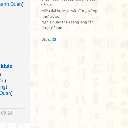
hanh Quan
)
vòi vọi.

Miếu đài họ Mạc, vẫn đứng vững 
như trước,

Nghĩa quân thần sáng láng cần 
được đề cao.

Dịch… 
 khảo
)
Du
)
ơng
)
 Quan
)
 08:24