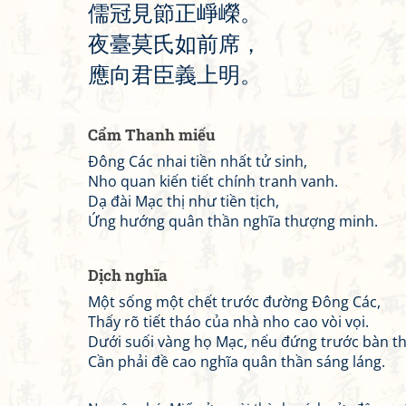
儒
冠
見
節
正
崢
嶸
。
夜
臺
莫
氏
如
前
席
，
應
向
君
臣
義
上
明
。
Cẩm Thanh miếu
Đông Các nhai tiền nhất tử sinh,
Nho quan kiến tiết chính tranh vanh.
Dạ đài Mạc thị như tiền tịch,
Ứng hướng quân thần nghĩa thượng minh.
Dịch nghĩa
Một sống một chết trước đường Đông Các,
Thấy rõ tiết tháo của nhà nho cao vòi vọi.
Dưới suối vàng họ Mạc, nếu đứng trước bàn th
Cần phải đề cao nghĩa quân thần sáng láng.