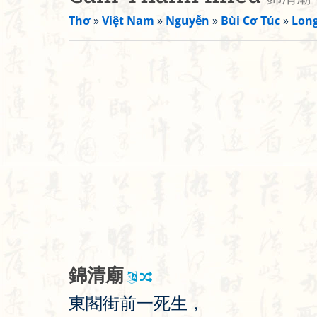
Thơ
»
Việt Nam
»
Nguyễn
»
Bùi Cơ Túc
»
Long
錦
清
廟
東
閣
街
前
一
死
生
，