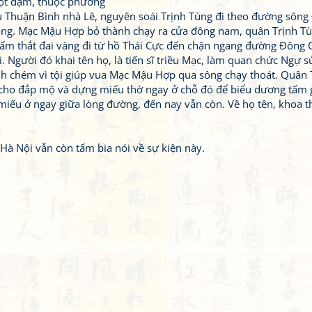
một dặm, thuộc phường
 Thuận Bình nhà Lê, nguyên soái Trịnh Tùng đi theo đường sông
ng. Mạc Mậu Hợp bỏ thành chạy ra cửa đông nam, quân Trịnh Tù
gấm thắt đai vàng đi từ hồ Thái Cực đến chặn ngang đường Đông 
i. Người đó khai tên họ, là tiến sĩ triều Mạc, làm quan chức Ngự s
nh chém vì tội giúp vua Mạc Mậu Hợp qua sông chạy thoát. Quân T
cho đắp mộ và dựng miếu thờ ngay ở chỗ đó để biểu dương tấm 
 miếu ở ngay giữa lòng đường, đến nay vẫn còn. Về họ tên, khoa t
Hà Nội vẫn còn tấm bia nói về sự kiện này.