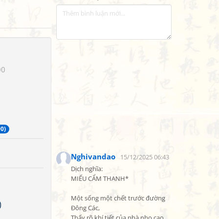
00
0)
Nghivandao
15/12/2025 06:43
Dịch nghĩa:

MIẾU CẨM THANH*

Một sống một chết trước đường 
)
Đông Các,

Thấy rõ khí tiết của nhà nho cao 