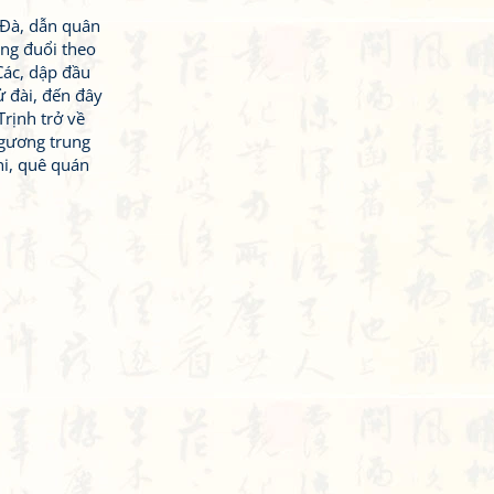
 Đà, dẫn quân
ng đuổi theo
Các, dập đầu
ử đài, đến đây
rịnh trở về
gương trung
hi, quê quán