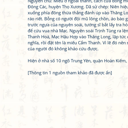
Nguyên chú: Miếu ở ngoài thành, cách cửa đông 
Đông Các, huyện Thọ Xương. Dã sử chép: Niên hiệu
xuống phía đông thừa thắng đánh úp vào Thăng Lo
ráo riết. Bỗng có người đội mũ lông chồn, áo bào 
trước ngựa của nguyên soái, tướng sĩ bắt lấy tra hỏ
để cứu vua nhà Mạc. Nguyên soái Trịnh Tùng ra lệ
Thanh Hoá, Mạc Hậu Hợp vào Thăng Long, lập tức 
nghĩa, rồi đặt tên là miếu Cẩm Thanh. Vì lẽ đó nên
của người đó không khảo cứu được.
Hiện ở nhà số 10 ngõ Trung Yên, quận Hoàn Kiếm, 
[Thông tin 1 nguồn tham khảo đã được ẩn]