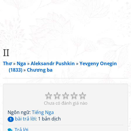
II
Thơ
»
Nga
»
Aleksandr Pushkin
»
Yevgeny Onegin
(1833)
»
Chương ba
☆
☆
☆
☆
☆
Chưa có đánh giá nào
Ngôn ngữ:
Tiếng Nga
bài trả lời
: 1 bản dịch
1
Trả lời