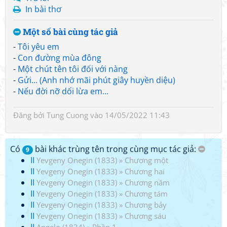
In bài thơ
Một số bài cùng tác giả
-
Tôi yêu em
-
Con đường mùa đông
-
Một chút tên tôi đối với nàng
-
Gửi... (Anh nhớ mãi phút giây huyền diệu)
-
Nếu đời nỡ dối lừa em...
Đăng bởi
Tung Cuong
vào 14/05/2022 11:43
Có
bài khác trùng tên trong cùng mục tác giả:
9
II
Yevgeny Onegin (1833)
»
Chương một
II
Yevgeny Onegin (1833)
»
Chương hai
II
Yevgeny Onegin (1833)
»
Chương năm
II
Yevgeny Onegin (1833)
»
Chương tám
II
Yevgeny Onegin (1833)
»
Chương bảy
II
Yevgeny Onegin (1833)
»
Chương sáu