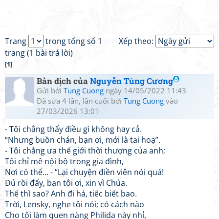
Trang
trong tổng số 1
Xếp theo:
trang (1 bài trả lời)
[
1
]
Bản dịch của
Nguyễn Tùng Cương
Gửi bởi
Tung Cuong
ngày 14/05/2022 11:43
Đã sửa 4 lần, lần cuối bởi
Tung Cuong
vào
27/03/2026 13:01
- Tôi chẳng thấy điều gì không hay cả.
“Nhưng buồn chán, bạn ơi, mới là tai hoạ”.
- Tôi chẳng ưa thế giới thời thượng của anh;
Tôi chỉ mê nội bộ trong gia đình,
Nơi có thể… - “Lại chuyện điền viên nói quá!
Đủ rồi đấy, bạn tôi ơi, xin vì Chúa.
Thế thì sao? Anh đi hả, tiếc biết bao.
Trời, Lensky, nghe tôi nói; có cách nào
Cho tôi làm quen nàng Philida này nhỉ,