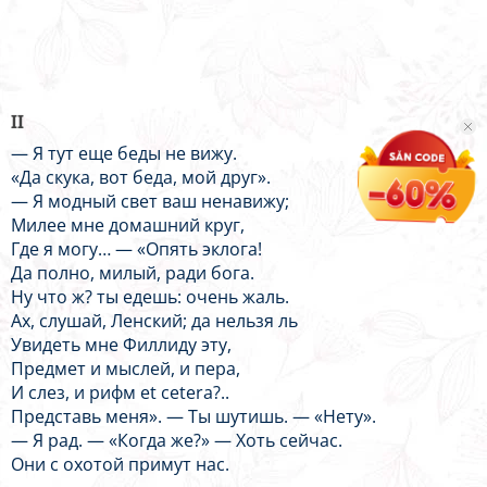
II
— Я тут еще беды не вижу.
«Да скука, вот беда, мой друг».
— Я модный свет ваш ненавижу;
Милее мне домашний круг,
Где я могу… — «Опять эклога!
Да полно, милый, ради бога.
Ну что ж? ты едешь: очень жаль.
Ах, слушай, Ленский; да нельзя ль
Увидеть мне Филлиду эту,
Предмет и мыслей, и пера,
И слез, и рифм et cetera?..
Представь меня». — Ты шутишь. — «Нету».
— Я рад. — «Когда же?» — Хоть сейчас.
Они с охотой примут нас.