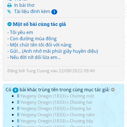
In bài thơ
Tài liệu đính kèm
1
Một số bài cùng tác giả
-
Tôi yêu em
-
Con đường mùa đông
-
Một chút tên tôi đối với nàng
-
Gửi... (Anh nhớ mãi phút giây huyền diệu)
-
Nếu đời nỡ dối lừa em...
Đăng bởi
Tung Cuong
vào 22/08/2022 09:40
Có
bài khác trùng tên trong cùng mục tác giả:
9
II
Yevgeny Onegin (1833)
»
Chương một
II
Yevgeny Onegin (1833)
»
Chương hai
II
Yevgeny Onegin (1833)
»
Chương ba
II
Yevgeny Onegin (1833)
»
Chương năm
II
Yevgeny Onegin (1833)
»
Chương bảy