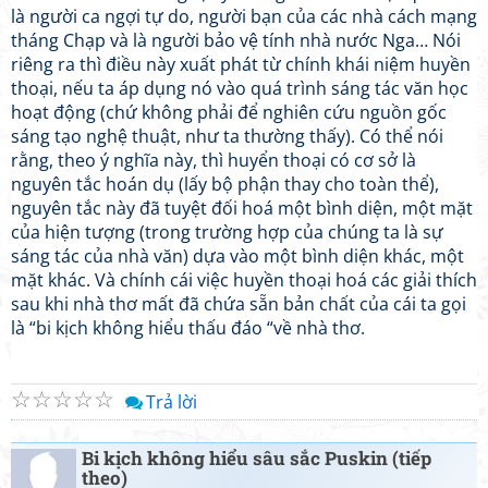
là người ca ngợi tự do, người bạn của các nhà cách mạng
tháng Chạp và là người bảo vệ tính nhà nước Nga… Nói
riêng ra thì điều này xuất phát từ chính khái niệm huyền
thoại, nếu ta áp dụng nó vào quá trình sáng tác văn học
hoạt động (chứ không phải để nghiên cứu nguồn gốc
sáng tạo nghệ thuật, như ta thường thấy). Có thể nói
rằng, theo ý nghĩa này, thì huyển thoại có cơ sở là
nguyên tắc hoán dụ (lấy bộ phận thay cho toàn thể),
nguyên tắc này đã tuyệt đối hoá một bình diện, một mặt
của hiện tượng (trong trường hợp của chúng ta là sự
sáng tác của nhà văn) dựa vào một bình diện khác, một
mặt khác. Và chính cái việc huyền thoại hoá các giải thích
sau khi nhà thơ mất đã chứa sẵn bản chất của cái ta gọi
là “bi kịch không hiểu thấu đáo “về nhà thơ.
☆
☆
☆
☆
☆
Trả lời
Bi kịch không hiểu sâu sắc Puskin (tiếp
theo)