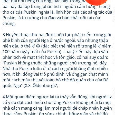
loạt bài nổi tiếng của ông, đặc biệt trong bài thứ năm,
bài này đã tập trung phân tích “nguồn cảm hứng” trong
thơ ca của Puskin, nghĩa là, linh hồn của các sáng tác của
Puskin, là tư tưởng chủ đạo và bản chất nội tại của
chúng.
3.Huyền thoại thứ hai được tiếp tục phát triển trong giới
phê bình của người Nga ở nước ngoài, vào những thập
niên đầu ở thế kỉ XX (đặc biệt thể hiện rõ trong lễ kỉ niệm
100 năm ngày mất của Puskin). Loại ý kiến này dựa vào
phân tích về mặt triết học và tôn giáo, có hai suy đoán:
“Puskin không thuộc những người chủ trương nổi dậy.
Nhà thơ Puskin luôn ở tư cách người khẳng định nhiều
hơn, ít khi đóng vai trò phủ định. và ông gắn chặt mình
một cách máu thịt với toàn bộ chế độ quân chủ của Đế
quốc Nga” (X.X. Ôldenburg)7;
4.Một quan điểm ngược lại ta thấy vẫn đúng: khi người ta
cố ý ép đặt cách hiểu cho rằng Puskin không phải là một
nhà cách mạng càng làm mọi người dễ chấp nhận huyền
thoại rằng Puskin tôn sùng chính thống giáo và chế độ