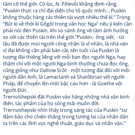
tầm cỡ thế giới. Có lúc, N. Pôlevôi khẳng định rằng,
“Puskin thực ra chỉ đại diện cho tổ quốc mình… Puskin
không thuộc hàng các thiên tài vượt nhiều thế kỉ.” Trong
“Bút kí về thời kì Gôgôl trong văn học Nga” nêu ý kiến cần
phải nói đến Puskin, khi so sánh ông về tầm ảnh hưởng
so với các thiên tài trên thế giới.”Puskin,- ông viết, - từ
lâu đã được mọi người công nhận là vĩ nhân, là nhà văn
vĩ đại không cần phải bàn cãi, tên tuổi của Puskin là
tượng đài thiêng liêng với mỗi bạn đọc người Nga, hay
thậm chí với một người Nga bình thường chưa đọc ông,
cũng giống như Oaltow Scôt - một tượng đài đối với mỗi
người dân Anh, là Lamactanh và Shatôbrian với người
Pháp, để chuyển lên một bậc cao hơn - là Goethe với
người Đức.
Trernưshepski đặt Puskin vào hàng những nhà văn kinh
điển, tác phẩm của họ sống mãi muôn đời.
Trernưshepski nhìn thấy trong sáng tác của Puskin “sự
đảm bảo cho chiến thắng trong tương lai của nhân dân
ta trên các lĩnh vực nghệ thuật, giáo dục và nhân văn.”