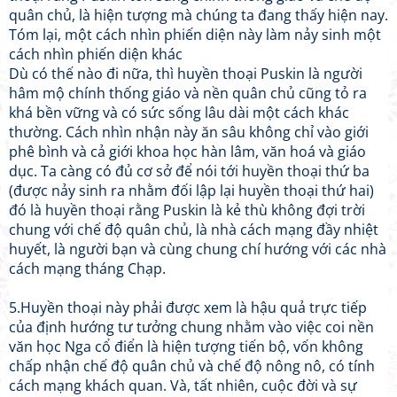
quân chủ, là hiện tượng mà chúng ta đang thấy hiện nay.
Tóm lại, một cách nhìn phiến diện này làm nảy sinh một
cách nhìn phiến diện khác
Dù có thế nào đi nữa, thì huyền thoại Puskin là người
hâm mộ chính thống giáo và nền quân chủ cũng tỏ ra
khá bền vững và có sức sống lâu dài một cách khác
thường. Cách nhìn nhận này ăn sâu không chỉ vào giới
phê bình và cả giới khoa học hàn lâm, văn hoá và giáo
dục. Ta càng có đủ cơ sở để nói tới huyền thoại thứ ba
(được nảy sinh ra nhằm đối lập lại huyền thoại thứ hai)
đó là huyền thoại rằng Puskin là kẻ thù không đợi trời
chung với chế độ quân chủ, là nhà cách mạng đầy nhiệt
huyết, là người bạn và cùng chung chí hướng với các nhà
cách mạng tháng Chạp.
5.Huyền thoại này phải được xem là hậu quả trực tiếp
của định hướng tư tưởng chung nhằm vào việc coi nền
văn học Nga cổ điển là hiện tượng tiến bộ, vốn không
chấp nhận chế độ quân chủ và chế độ nông nô, có tính
cách mạng khách quan. Và, tất nhiên, cuộc đời và sự