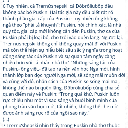
6.Tuy nhiên, cả Trernứshepski, cả Đôbrôliubôp đều
không bác bỏ Puskin. Hai tác giả này đều biết rất rõ
thành phần giai cấp của Puskin - tuy nhiên ông không
ngả theo “phái tả khuynh”: Puskin, nói chính xác, là nhà
quý tộc, giai cấp mới không cần đến Puskin, thơ ca của
Puskin phải bị loại bỏ, cho trôi vào quên lãng. Ngược lại,
Trer nưshepski không chỉ không quay mặt đi với Puskin,
mà còn thể hiện sự hiểu biết sâu sắc ý nghĩa trong hoạt
động sáng tác của Puskin và sự quan tâm ngày càng
nhiều hơn với cá nhân nhà thơ. “Những sáng tác của
Puskin,- ông viết,- đã tạo ra nền văn học Nga mới, hình
thành lớp bạn đọc người Nga mới, sẽ sống mãi muôn đời
và cùng với đó, nhân cách của Puskin sẽ sống mãi mãi,
không thể nào bị quên lãng. Đôbrôliubốp cùng chia sẻ
quan điểm này về Puskin: “Trong quá khứ, Puskin luôn
rực chiếu như một vì sao sáng và buổi bình minh của
phong trào văn học mới, tất nhiên, không thể che mờ
được ánh sáng rực rỡ của ngôi sao này.”
(…)
7.Trernưshepski nhìn thấy trong Puskin nhà thơ thuộc