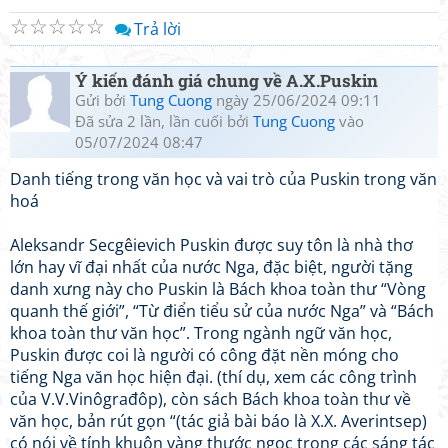
☆
☆
☆
☆
☆
Trả lời
Ý kiến đánh giá chung về A.X.Puskin
Gửi bởi
Tung Cuong
ngày 25/06/2024 09:11
Đã sửa 2 lần, lần cuối bởi
Tung Cuong
vào
05/07/2024 08:47
Danh tiếng trong văn học và vai trò của Puskin trong văn
hoá
Aleksandr Secgêievich Puskin được suy tôn là nhà thơ
lớn hay vĩ đại nhất của nước Nga, đặc biệt, người tặng
danh xưng này cho Puskin là Bách khoa toàn thư “Vòng
quanh thế giới”, “Từ điển tiểu sử của nước Nga” và “Bách
khoa toàn thư văn học”. Trong ngành ngữ văn học,
Puskin được coi là người có công đặt nền móng cho
tiếng Nga văn học hiện đại. (thí dụ, xem các công trình
của V.V.Vinôgrađôp), còn sách Bách khoa toàn thư về
văn học, bản rút gọn “(tác giả bài báo là X.X. Averintsep)
có nói về tính khuôn vàng thước ngọc trong các sáng tác