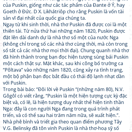
của Puskin, giống như các tác phẩm của Đante ở Ý, hay
Goeth ở Đức. D X. Likhátriôp cho rằng Puskin là vốn tài
sản vĩ đại nhất của quốc gia chúng ta.
Ngay từ khi sinh thời, nhà thơ Puskin đã được coi là một
thiên tài. Từ nửa thứ hai những năm 1820, Puskin được
đặt lên dài danh dự là nhà thơ số một của nước Nga
(không chỉ trong số các nhà thơ cùng thời, mà còn trong
số tất cả các nhà thơ mọi thời đại). Chung quanh nhà thơ
đã hình thành trong bạn đọc hiện tượng sùng bái Puskin
một cách thật sự. Mặt khác, sau khi công bố trường ca
“Pôltava” vào những năm 1820, cũng xảy ra tình trạng,
một bộ phận bạn đọc bắt đầu có thái độ lạnh nhạt dần
với Puskin.
Trong bài báo: “Đôi lời về Puskin “(những năm 80), N.V.
Gôgôl có viết rằng, “Puskin là một hiện tượng cực kỳ đặc
biệt và, có lẽ, là hiện tượng duy nhất thể hiện tinh thần
Nga: đây là con người Nga đang trong quá trình phát
triển, và có thể sau hai trăm năm nữa, sẽ xuất hiện.”.
Nhà phê bình và triết gia theo quan điểm phương Tây
V.G. Belinsky đã tôn vinh Puskin là nhà thơ-hoạ sỹ số