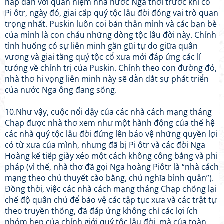
hấp dẫn với quan niệm nhà nước Nga thời trước khi có
Pi ôtr, ngày đó, giai cấp quý tộc lâu đời đóng vai trò quan
trọng nhất. Puskin luôn coi bản thân mình và các bạn bè
của mình là con cháu những dòng tộc lâu đời này. Chính
tình huống có sự liên minh gần gũi tự do giữa quân
vương và giai tầng quý tộc cổ xưa mới đáp ứng các lí
tưởng về chính trị của Puskin. Chính theo con đường đó,
nhà thơ hi vọng liên minh này sẽ dẫn dắt sự phát triển
của nước Nga ông đang sống.
10.Như vậy, cuộc nổi dậy của các nhà cách mạng tháng
Chạp được nhà thơ xem như một hành động của thế hệ
các nhà quý tộc lâu đời đứng lên bảo vệ những quyền lợi
có từ xưa của mình, nhưng đã bị Pi ôtr và các đời Nga
Hoàng kế tiếp giày xéo một cách không công bằng và phi
pháp (vì thế, nhà thơ đã gọi Nga hoàng Piôtr là “nhà cách
mạng theo chủ thuyết cào bằng, chủ nghĩa bình quân”).
Đồng thời, việc các nhà cách mạng tháng Chạp chống lại
chế độ quân chủ để bảo vệ các tập tục xưa và các trật tự
theo truyền thống, đã đáp ứng không chỉ các lợi ích
nhóm hẹp của chính giới quý tộc lâu đời, mà của toàn