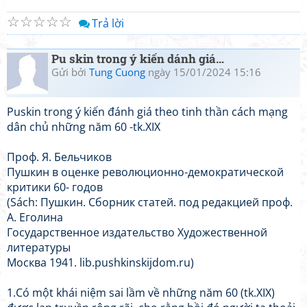
☆
☆
☆
☆
☆
Trả lời
Pu skin trong ý kiến dánh giá…
Gửi bởi
Tung Cuong
ngày 15/01/2024 15:16
Puskin trong ý kiến đánh giá theo tinh thần cách mạng
dân chủ những năm 60 -tk.XIX
Проф. Я. Бельчиков
Пушкин в оценке революционно-демократической
критики 60- годов
(Sách: Пушкин. Сборник статей. под редакцией проф.
А. Еголина
Государственное издательство Художественной
литературы
Москва 1941. lib.pushkinskijdom.ru)
1.Có một khái niệm sai lầm về những năm 60 (tk.XIX)