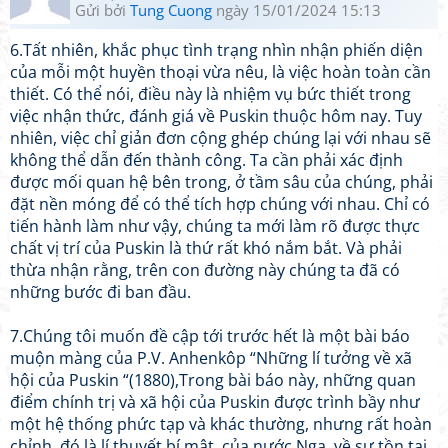
Gửi bởi
Tung Cuong
ngày 15/01/2024 15:13
6.Tất nhiên, khắc phục tình trạng nhìn nhận phiến diện
của mỗi một huyền thoại vừa nêu, là việc hoàn toàn cần
thiết. Có thể nói, điều này là nhiệm vụ bức thiết trong
việc nhận thức, đánh giá về Puskin thuộc hôm nay. Tuy
nhiên, việc chỉ giản đơn cộng ghép chúng lại với nhau sẽ
không thể dẫn đến thành công. Ta cần phải xác định
được mối quan hệ bên trong, ở tầm sâu của chúng, phải
đặt nền móng để có thể tích hợp chúng với nhau. Chỉ có
tiến hành làm như vậy, chúng ta mới làm rõ được thực
chất vị trí của Puskin là thứ rất khó nắm bắt. Và phải
thừa nhận rằng, trên con đường này chúng ta đã có
những bước đi ban đầu.
7.Chúng tôi muốn đề cập tới trước hết là một bài báo
muộn màng của P.V. Anhenkôp “Những lí tưởng về xã
hội của Puskin “(1880),Trong bài báo này, những quan
điểm chính trị và xã hội của Puskin được trình bầy như
một hệ thống phức tạp và khác thường, nhưng rất hoàn
chỉnh, đó là lí thuyết bí mật, của nước Nga, về sự tồn tại