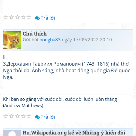
☆
☆
☆
☆
☆
Trả lời
Chú thích
Gửi bởi
hongha83
ngày 17/09/2022 20:10
II.
3.Державин Гавриил Романович (1743- 1816) nhà thơ
Nga thời đại Ánh sáng, nhà hoạt động quốc gia Đế quốc
Nga.
Khi bạn so găng với cuộc đời, cuộc đời luôn luôn thắng
(Andrew Matthews)
☆
☆
☆
☆
☆
Trả lời
Ru.Wikipedia.or g kể về Những ý kiến đòi