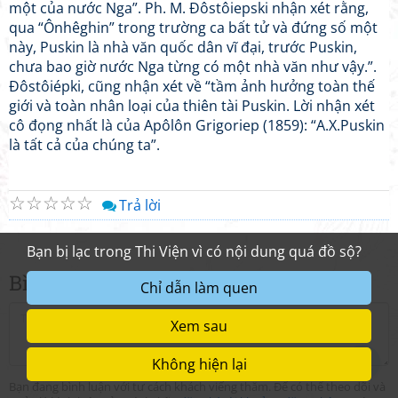
một của nước Nga”. Ph. M. Đôstôiepski nhận xét rằng,
qua “Ônhêghin” trong trường ca bất tử và đứng số một
này, Puskin là nhà văn quốc dân vĩ đại, trước Puskin,
chưa bao giờ nước Nga từng có một nhà văn như vậy.”.
Đôstôiépki, cũng nhận xét về “tầm ảnh hưởng toàn thế
giới và toàn nhân loại của thiên tài Puskin. Lời nhận xét
cô đọng nhất là của Apôlôn Grigoriep (1859): “A.X.Puskin
là tất cả của chúng ta”.
☆
☆
☆
☆
☆
Trả lời
Bình luận nhanh
0
Bạn đang bình luận với tư cách khách viếng thăm. Để có thể theo dõi và