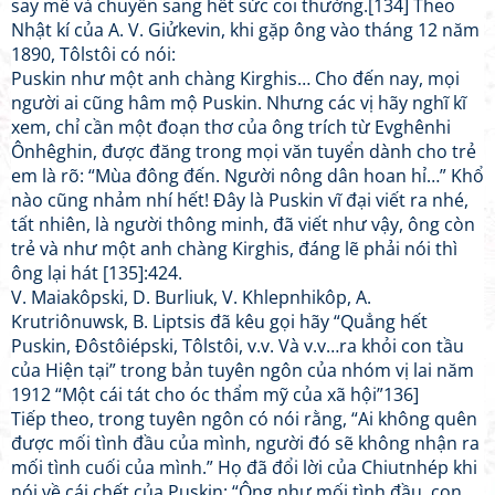
say mê và chuyển sang hết sức coi thường.[134] Theo
Nhật kí của A. V. Giửkevin, khi gặp ông vào tháng 12 năm
1890, Tôlstôi có nói:
Puskin như một anh chàng Kirghis… Cho đến nay, mọi
người ai cũng hâm mộ Puskin. Nhưng các vị hãy nghĩ kĩ
xem, chỉ cần một đoạn thơ của ông trích từ Evghênhi
Ônhêghin, được đăng trong mọi văn tuyển dành cho trẻ
em là rõ: “Mùa đông đến. Người nông dân hoan hỉ…” Khổ
nào cũng nhảm nhí hết! Đây là Puskin vĩ đại viết ra nhé,
tất nhiên, là người thông minh, đã viết như vậy, ông còn
trẻ và như một anh chàng Kirghis, đáng lẽ phải nói thì
ông lại hát [135]:424.
V. Maiakôpski, D. Burliuk, V. Khlepnhikôp, A.
Krutriônuwsk, B. Liptsis đã kêu gọi hãy “Quẳng hết
Puskin, Đôstôiépski, Tôlstôi, v.v. Và v.v…ra khỏi con tầu
của Hiện tại” trong bản tuyên ngôn của nhóm vị lai năm
1912 “Một cái tát cho óc thẩm mỹ của xã hội”136]
Tiếp theo, trong tuyên ngôn có nói rằng, “Ai không quên
được mối tình đầu của mình, người đó sẽ không nhận ra
mối tình cuối của mình.” Họ đã đổi lời của Chiutnhép khi
nói về cái chết của Puskin: “Ông như mối tình đầu, con