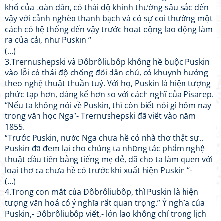
khổ của toàn dân, có thái độ khinh thường sâu sắc đến
vậy với cảnh nghèo thanh bạch và có sự coi thường một
cách có hệ thống đến vậy trước hoạt động lao động làm
ra của cải, như Puskin “
(…)
3.Trernưshepski và Đôbrôliubôp không hề buộc Puskin
vào lỗi có thái độ chống đối dân chủ, có khuynh hướng
theo nghệ thuật thuần tuý. Với họ, Puskin là hiện tượng
phức tạp hơn, đáng kể hơn so với cách nghĩ của Pisarep.
“Nếu ta không nói về Puskin, thì còn biết nói gì hôm nay
trong văn học Nga”- Trernưshepski đã viết vào năm
1855.
“Trước Puskin, nước Nga chưa hề có nhà thơ thật sự..
Puskin đã đem lại cho chúng ta những tác phẩm nghệ
thuật đầu tiên bằng tiếng mẹ đẻ, đã cho ta làm quen với
loại thơ ca chưa hề có trước khi xuất hiện Puskin “-
(…)
4.Trong con mắt của Đôbrôliubôp, thì Puskin là hiện
tượng văn hoá có ý nghĩa rất quan trọng.” Ý nghĩa của
Puskin,- Đôbrôliubôp viết,- lớn lao không chỉ trong lịch