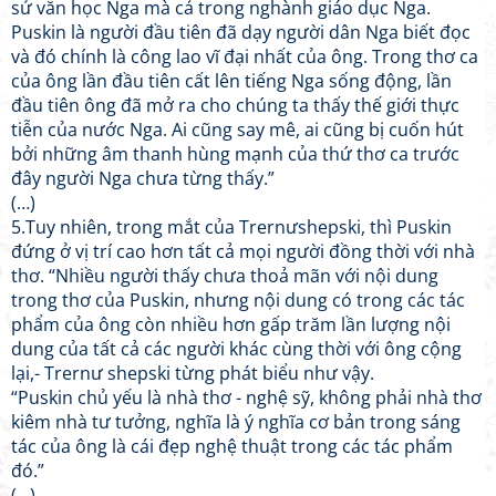
sử văn học Nga mà cả trong nghành giáo dục Nga.
Puskin là người đầu tiên đã dạy người dân Nga biết đọc
và đó chính là công lao vĩ đại nhất của ông. Trong thơ ca
của ông lần đầu tiên cất lên tiếng Nga sống động, lần
đầu tiên ông đã mở ra cho chúng ta thấy thế giới thực
tiễn của nước Nga. Ai cũng say mê, ai cũng bị cuốn hút
bởi những âm thanh hùng mạnh của thứ thơ ca trước
đây người Nga chưa từng thấy.”
(…)
5.Tuy nhiên, trong mắt của Trernưshepski, thì Puskin
đứng ở vị trí cao hơn tất cả mọi người đồng thời với nhà
thơ. “Nhiều người thấy chưa thoả mãn với nội dung
trong thơ của Puskin, nhưng nội dung có trong các tác
phẩm của ông còn nhiều hơn gấp trăm lần lượng nội
dung của tất cả các người khác cùng thời với ông cộng
lại,- Trernư shepski từng phát biểu như vậy.
“Puskin chủ yếu là nhà thơ - nghệ sỹ, không phải nhà thơ
kiêm nhà tư tưởng, nghĩa là ý nghĩa cơ bản trong sáng
tác của ông là cái đẹp nghệ thuật trong các tác phẩm
đó.”
(…)