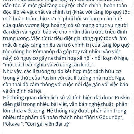
dân tộc. Vì một giai tầng quý tộc chân chính, hoàn toàn
độc lập về vật chất và chính trị (khác với tầng lớp quý tộc
mới hoàn toàn chịu sự chi phối bởi sự ban ơn ân huệ
của quân vương Nga hoàng) có sứ mạng phục vụ người
đại diện và người bảo vệ cho nhân dân trước triều đình
trung ương. Việc từ từ tiêu diệt giai tầng quý tộc và làm
mất đi ngày càng nhiều vai trò chính trị của tầng lớp quý
tộc (dòng họ Rômanôp đã góp tay rất nhiều vào việc
này) có nguy cơ gây ra thảm hoạ xã hội - nổi loạn ở Nga,
“một cách vô nghĩa và vô cùng tàn khốc”.
Như vậy, các lí tưởng tự do kết hợp một cách hữu cơ
trong ý thức của Puskin với các lí tưởng nhà nước Nga,
còn thái độ cảm thông với cuộc nổi dậy gắn với việc bảo
vệ ổn định xã hội.
Hệ thống quan điểm lịch sử và tính hiện đại được Puskin
diễn giải trong nhiều bài viết, văn bản nghệ thuật, phần
lớn chưa viết xong. Hệ thống này được phản ánh trong
nhiều tác phẩm đã hoàn thành như “Bôris Gôđunôp”,
Pôltava “, “Con gái viên đại uý”