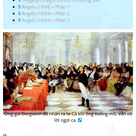
II
Yevgeny Onegin (1833)
»
Chương sáu
II
Angelo (1834)
»
Phần 1
II
Angelo (1834)
»
Phần 2
II
Angelo (1834)
»
Phần 3
Ông già Đergiavin đã nhận ra ta Cả khi ông xuống mồ, vẫn có
lời ngợi ca.