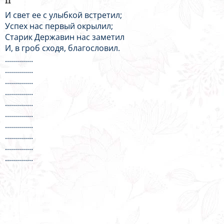
II
И свет ее с улыбкой встретил;
Успех нас первый окрылил;
Старик Державин нас заметил
И, в гроб сходя, благословил.
..............
..............
..............
..............
..............
..............
..............
..............
..............
..............