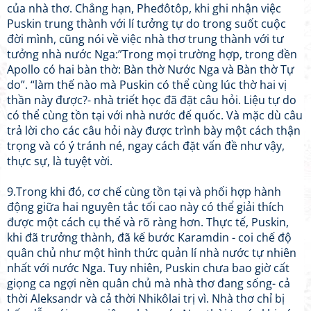
của nhà thơ. Chẳng hạn, Pheđôtôp, khi ghi nhận việc
Puskin trung thành với lí tưởng tự do trong suốt cuộc
đời mình, cũng nói về việc nhà thơ trung thành với tư
tưởng nhà nước Nga:”Trong mọi trường hợp, trong đền
Apollo có hai bàn thờ: Bàn thờ Nước Nga và Bàn thờ Tự
do”. “làm thế nào mà Puskin có thể cùng lúc thờ hai vị
thần này được?- nhà triết học đã đặt câu hỏi. Liệu tự do
có thể cùng tồn tại với nhà nước đế quốc. Và mặc dù câu
trả lời cho các câu hỏi này được trình bày một cách thận
trọng và có ý tránh né, ngay cách đặt vấn đề như vậy,
thực sự, là tuyệt vời.
9.Trong khi đó, cơ chế cùng tồn tại và phối hợp hành
động giữa hai nguyên tắc tối cao này có thể giải thích
được một cách cụ thể và rõ ràng hơn. Thực tế, Puskin,
khi đã trưởng thành, đã kế bước Karamdin - coi chế độ
quân chủ như một hình thức quản lí nhà nước tự nhiên
nhất với nước Nga. Tuy nhiên, Puskin chưa bao giờ cất
giọng ca ngợi nền quân chủ mà nhà thơ đang sống- cả
thời Aleksandr và cả thời Nhikôlai trị vì. Nhà thơ chỉ bị