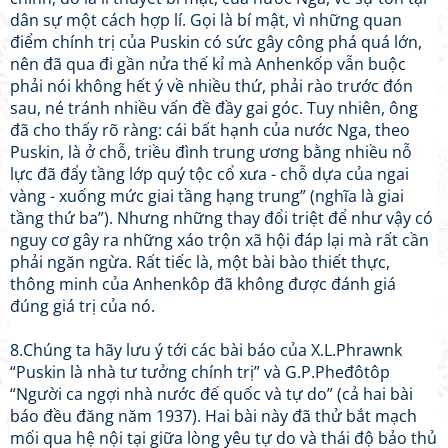
dân sự một cách hợp lí. Gọi là bí mật, vì những quan
điểm chính trị của Puskin có sức gây công phá quá lớn,
nên đã qua đi gần nửa thế kỉ mà Anhenkốp vẫn buộc
phải nói không hết ý về nhiều thứ, phải rào trước đón
sau, né tránh nhiều vấn đề đầy gai góc. Tuy nhiên, ông
đã cho thấy rõ ràng: cái bất hạnh của nước Nga, theo
Puskin, là ở chỗ, triều đình trung ương bằng nhiều nỗ
lực đã đẩy tầng lớp quý tộc cổ xưa - chỗ dựa của ngai
vàng - xuống mức giai tầng hạng trung” (nghĩa là giai
tầng thứ ba”). Nhưng những thay đổi triệt để như vậy có
nguy cơ gây ra những xáo trộn xã hội đáp lại mà rất cần
phải ngăn ngừa. Rất tiếc là, một bài bào thiết thực,
thông minh của Anhenkôp đã không được đánh giá
đúng giá trị của nó.
8.Chúng ta hãy lưu ý tới các bài báo của X.L.Phrawnk
“Puskin là nhà tư tưởng chính trị” và G.P.Pheđôtôp
“Người ca ngợi nhà nước đế quốc và tự do” (cả hai bài
báo đều đăng năm 1937). Hai bài này đã thử bắt mạch
mối qua hệ nội tại giữa lòng yêu tự do và thái độ bảo thủ