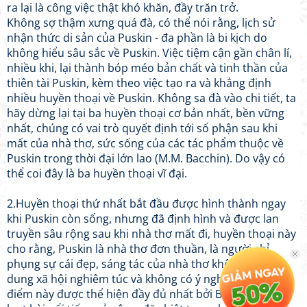
ra lại là công việc thật khó khăn, đầy trăn trở.
Không sợ thậm xưng quá đà, có thể nói rằng, lịch sử
nhận thức di sản của Puskin - đa phần là bi kịch do
không hiểu sâu sắc về Puskin. Việc tiệm cận gần chân lí,
nhiều khi, lại thành bóp méo bản chất và tinh thần của
thiên tài Puskin, kèm theo việc tạo ra và khẳng định
nhiều huyền thoại về Puskin. Không sa đà vào chi tiết, ta
hãy dừng lại tại ba huyền thoại cơ bản nhất, bền vững
nhất, chúng có vai trò quyết định tới số phận sau khi
mất của nhà thơ, sức sống của các tác phẩm thuộc về
Puskin trong thời đại lớn lao (M.M. Bacchin). Do vậy có
thể coi đây là ba huyền thoại vĩ đại.
2.Huyền thoại thứ nhất bắt đầu được hình thành ngay
khi Puskin còn sống, nhưng đã định hình và được lan
truyền sâu rộng sau khi nhà thơ mất đi, huyền thoại này
cho rằng, Puskin là nhà thơ đơn thuần, là người chỉ
phụng sự cái đẹp, sáng tác của nhà thơ không có nội
dung xã hội nghiêm túc và không có ý nghĩa gì cả. Quan
điểm này được thể hiện đầy đủ nhất bởi Belinski trong