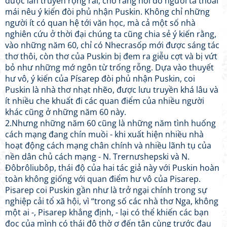
được lan truyền rộng rãi, cho rằng hồi đó người ta thoải
mái nêu ý kiến đòi phủ nhận Puskin. Không chỉ những
người ít có quan hệ tới văn học, mà cả một số nhà
nghiên cứu ở thời đại chúng ta cũng chia sẻ ý kiến rằng,
vào những năm 60, chỉ có Nhecrasốp mới được sáng tác
thơ thôi, còn thơ của Puskin bị đem ra giễu cợt và bị vứt
bỏ như những mớ ngôn từ trống rỗng. Dựa vào thuyết
hư vô, ý kiến của Písarep đòi phủ nhận Puskin, coi
Puskin là nhà thơ nhạt nhẽo, được lưu truyền khá lâu và
ít nhiều che khuất đi các quan điểm của nhiều người
khác cũng ở những năm 60 này.
2.Nhưng những năm 60 cũng là những năm tình huống
cách mạng đang chín muồi - khi xuất hiện nhiều nhà
hoạt động cách mạng chân chính và nhiều lãnh tụ của
nền dân chủ cách mạng - N. Trernưshepski và N.
Đôbrôliubôp, thái độ của hai tác giả này với Puskin hoàn
toàn không giống với quan điểm hư vô của Pisarep.
Pisarep coi Puskin gần như là trở ngại chính trong sự
nghiệp cải tổ xã hội, vì “trong số các nhà thơ Nga, không
một ai -, Pisarep khẳng định, - lại có thể khiến các bạn
đọc của mình có thái độ thờ ơ đến tận cùng trước đau