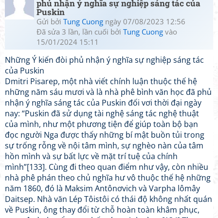
phủ nhận ý nghĩa sự nghiệp sáng tác của
Puskin
Gửi bởi
Tung Cuong
ngày 07/08/2023 12:56
Đã sửa 3 lần, lần cuối bởi
Tung Cuong
vào
15/01/2024 15:11
Những Ý kiến đòi phủ nhận ý nghĩa sự nghiệp sáng tác
của Puskin
Dmitri Pisarep, một nhà viết chính luận thuộc thế hệ
những năm sáu mươi và là nhà phê bình văn học đã phủ
nhận ý nghĩa sáng tác của Puskin đối vơi thời đại ngày
nay: “Puskin đã sử dụng tài nghệ sáng tác nghệ thuật
của mình, như một phương tiện để giúp toàn bộ bạn
đọc người Nga được thấy những bí mật buồn tủi trong
sự trống rỗng về nội tâm mình, sự nghèo nàn của tâm
hồn mình và sự bất lực về mặt trí tuệ của chính
mình”[133]. Cùng đi theo quan điểm như vậy, còn nhiều
nhà phê phán theo chủ nghĩa hư vô thuộc thế hệ những
năm 1860, đó là Maksim Antônơvich và Varpha lômây
Daitsep. Nhà văn Lép Tôistôi có thái độ không nhất quán
về Puskin, ông thay đổi từ chỗ hoàn toàn khâm phục,