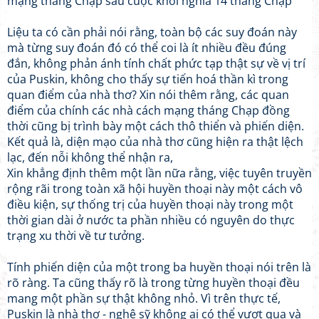
mạng tháng Chạp sau cuộc khởi nghĩa 14 tháng Chạp
Liệu ta có cần phải nói rằng, toàn bộ các suy đoán này
mà từng suy đoán đó có thể coi là ít nhiều đều đúng
đắn, không phản ánh tính chất phức tạp thật sự về vị trí
của Puskin, không cho thấy sự tiến hoá thần kì trong
quan điểm của nhà thơ? Xin nói thêm rằng, các quan
điểm của chính các nhà cách mạng tháng Chạp đồng
thời cũng bị trình bày một cách thô thiển và phiến diện.
Kết quả là, diện mạo của nhà thơ cũng hiện ra thật lệch
lạc, đến nỗi không thể nhận ra,
Xin khẳng định thêm một lần nữa rằng, việc tuyên truyền
rộng rãi trong toàn xã hội huyền thoại này một cách vô
điều kiện, sự thống trị của huyền thoại này trong một
thời gian dài ở nước ta phần nhiều có nguyên do thực
trạng xu thời về tư tưởng.
Tính phiến diện của một trong ba huyền thoại nói trên là
rõ ràng. Ta cũng thấy rõ là trong từng huyền thoại đều
mang một phần sự thật không nhỏ. Vì trên thực tế,
Puskin là nhà thơ - nghệ sỹ không ai có thể vượt qua và