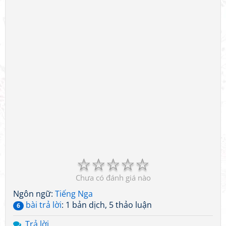
☆
☆
☆
☆
☆
Chưa có đánh giá nào
Ngôn ngữ:
Tiếng Nga
bài trả lời
: 1 bản dịch, 5 thảo luận
6
Trả lời