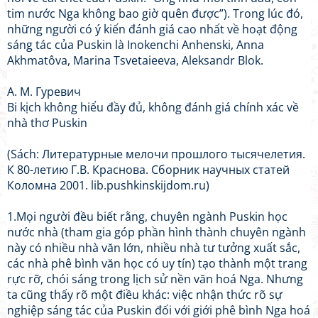
tim nước Nga không bao giờ quên được”). Trong lúc đó,
những người có ý kiến đánh giá cao nhất về hoạt động
sáng tác của Puskin là Inokenchi Anhenski, Anna
Akhmatôva, Marina Tsvetaieeva, Aleksandr Blok.
А. М. Гуревич
Bi kịch không hiểu đầy đủ, không đánh giá chính xác về
nhà thơ Puskin
(Sách: Литературные мелочи прошлого тысячелетия.
К 80-летию Г.В. Краснова. Сборник научных статей
Коломна 2001. lib.pushkinskijdom.ru)
1.Mọi người đều biết rằng, chuyên ngành Puskin học
nước nhà (tham gia góp phần hình thành chuyên ngành
này có nhiều nhà văn lớn, nhiều nhà tư tưởng xuất sắc,
các nhà phê bình văn học có uy tín) tạo thành một trang
rực rỡ, chói sáng trong lịch sử nền văn hoá Nga. Nhưng
ta cũng thấy rõ một điều khác: việc nhận thức rõ sự
nghiệp sáng tác của Puskin đối với giới phê bình Nga hoá