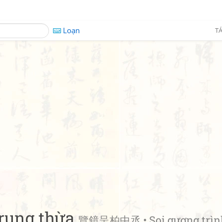
Loạn
TÁ
trung thừa
覽鏡呈柏中丞 • Soi gương trìn