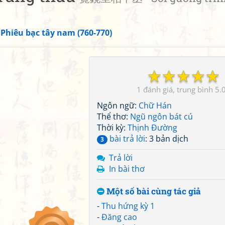
»
Phiêu bạc tây nam (760-770)
☆
☆
☆
☆
☆
1
5.
Ngôn ngữ:
Chữ Hán
Thể thơ:
Ngũ ngôn bát cú
Thời kỳ:
Thịnh Đường
bài trả lời
: 3 bản dịch
3
Trả lời
In bài thơ
Một số bài cùng tác giả
-
Thu hứng kỳ 1
-
Đăng cao