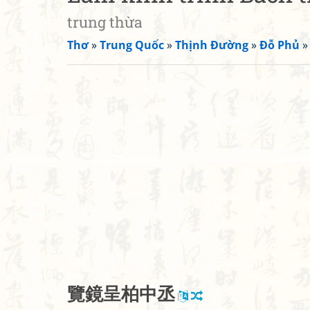
trung thừa
Thơ
»
Trung Quốc
»
Thịnh Đường
»
Đỗ Phủ
覽
鏡
呈
柏
中
丞