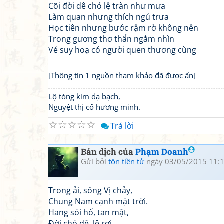
Cõi đời dê chó lệ tràn như mưa
Làm quan nhưng thích ngủ trưa
Học tiên nhưng bước rậm rờ không nên
Trong gương thơ thẩn ngắm nhìn
Vẻ suy hoạ có người quen thương cùng
[Thông tin 1 nguồn tham khảo đã được ẩn]
Lộ tòng kim dạ bạch,
Nguyệt thị cố hương minh.
☆
☆
☆
☆
☆
Trả lời
Bản dịch của
Phạm Doanh
Gửi bởi
tôn tiền tử
ngày 03/05/2015 11:
Trong ải, sông Vị chảy,
Chung Nam cạnh mặt trời.
Hang sói hổ, tan mật,
Đời chó dê, lệ rơi.