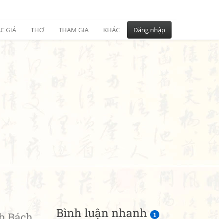
C GIẢ
THƠ
THAM GIA
KHÁC
Đăng nhập
Bình luận nhanh
h Bách
1