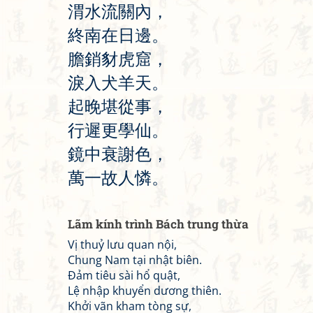
渭
水
流
關
內
，
終
南
在
日
邊
。
膽
銷
豺
虎
窟
，
淚
入
犬
羊
天
。
起
晚
堪
從
事
，
行
遲
更
學
仙
。
鏡
中
衰
謝
色
，
萬
一
故
人
憐
。
Lãm kính trình Bách trung thừa
Vị thuỷ lưu quan nội,
Chung Nam tại nhật biên.
Đảm tiêu sài hổ quật,
Lệ nhập khuyển dương thiên.
Khởi vãn kham tòng sự,