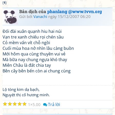
[
1
]
Bản dịch của
phanlang @www.tvvn.org
Gửi bởi
Vanachi
ngày 15/12/2007 06:20
Đối đài xuân quạnh hiu hai núi
Vạn tre xanh chiếu rọi chén sầu
Cỏ mềm vấn vít chỗ ngồi
Cuối mùa hoa nở nhìn lâu càng buồn
Mới hôm qua cùng thuyền vui vẻ
Mà bữa nay chung ngựa khó thay
Miên Châu là đất chia tay
Bên cây bên bến còn ai chung cùng
Lộ tòng kim dạ bạch,
Nguyệt thị cố hương minh.
☆
☆
☆
☆
☆
Trả lời
1
5.00