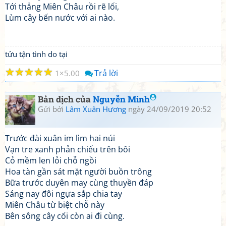
Tới thẳng Miên Châu rồi rẽ lối,
Lùm cây bến nước với ai nào.
tửu tận tình do tại
☆
☆
☆
☆
☆
Trả lời
1
5.00
Bản dịch của
Nguyễn Minh
Gửi bởi
Lâm Xuân Hương
ngày 24/09/2019 20:52
Trước đài xuân im lìm hai núi
Vạn tre xanh phản chiếu trên bôi
Cỏ mềm len lỏi chỗ ngồi
Hoa tàn gần sát mặt người buồn trông
Bữa trước duyên may cùng thuyền đáp
Sáng nay đôi ngựa sắp chia tay
Miên Châu từ biệt chỗ này
Bên sông cây cối còn ai đi cùng.