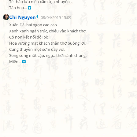
Tế thảo lưu niên xâm tọa nhuyễn ,

Tàn hoa… 
Chi Nguyen
08/04/2019 15:09
Xuân Đài hai ngọn cao cao.

Xanh xanh ngàn trúc, chiếu vào khách thơ.

Cỏ non kết nối đôi bờ.

Hoa vương mặt khách thẫn thờ buông lơi.

Cùng thuyền một sớm đầy vơi.

Song song một cặp, ngựa thời sánh chung.

Miên… 