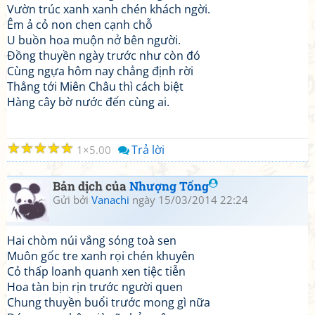
Vườn trúc xanh xanh chén khách ngời.
Êm ả cỏ non chen cạnh chỗ
U buồn hoa muộn nở bên người.
Đồng thuyền ngày trước như còn đó
Cùng ngựa hôm nay chẳng định rời
Thẳng tới Miên Châu thì cách biệt
Hàng cây bờ nước đến cùng ai.
☆
☆
☆
☆
☆
Trả lời
1
5.00
Bản dịch của
Nhượng Tống
Gửi bởi
Vanachi
ngày 15/03/2014 22:24
Hai chòm núi vắng sóng toà sen
Muôn gốc tre xanh rọi chén khuyên
Cỏ thấp loanh quanh xen tiệc tiễn
Hoa tàn bịn rịn trước người quen
Chung thuyền buổi trước mong gì nữa