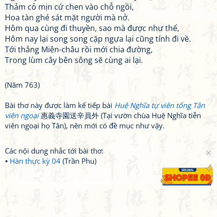
Thảm cỏ mịn cứ chen vào chỗ ngồi,
Hoa tàn ghé sát mặt người mà nở.
Hôm qua cùng đi thuyền, sao mà được như thế,
Hôm nay lại song song cặp ngựa lại cũng tính đi về.
Tới thẳng Miên-châu rồi mới chia đường,
Trong lùm cây bên sông sẽ cùng ai lại.
(Năm 763)
Bài thơ này được làm kế tiếp bài
Huệ Nghĩa tự viên tống Tân
viên ngoại
惠義寺園送辛員外 (Tại vườn chùa Huệ Nghĩa tiễn
viên ngoại họ Tân), nên mới có đề mục như vậy.
Các nội dung nhắc tới bài thơ:
Hàn thực kỳ 04
(Trần Phu)