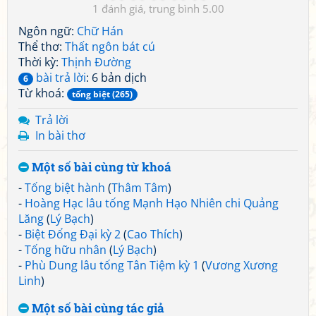
1
5.00
Ngôn ngữ:
Chữ Hán
Thể thơ:
Thất ngôn bát cú
Thời kỳ:
Thịnh Đường
bài trả lời
: 6 bản dịch
6
Từ khoá:
tống biệt (265)
Trả lời
In bài thơ
Một số bài cùng từ khoá
-
Tống biệt hành
(
Thâm Tâm
)
-
Hoàng Hạc lâu tống Mạnh Hạo Nhiên chi Quảng
Lăng
(
Lý Bạch
)
-
Biệt Đổng Đại kỳ 2
(
Cao Thích
)
-
Tống hữu nhân
(
Lý Bạch
)
-
Phù Dung lâu tống Tân Tiệm kỳ 1
(
Vương Xương
Linh
)
Một số bài cùng tác giả