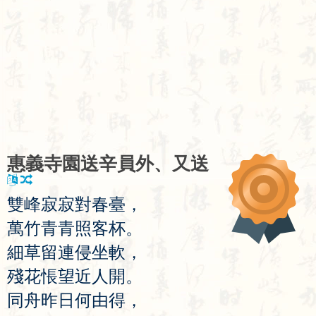
惠
義
寺
園
送
辛
員
外
、
又
送
雙
峰
寂
寂
對
春
臺
，
萬
竹
青
青
照
客
杯
。
細
草
留
連
侵
坐
軟
，
殘
花
悵
望
近
人
開
。
同
舟
昨
日
何
由
得
，