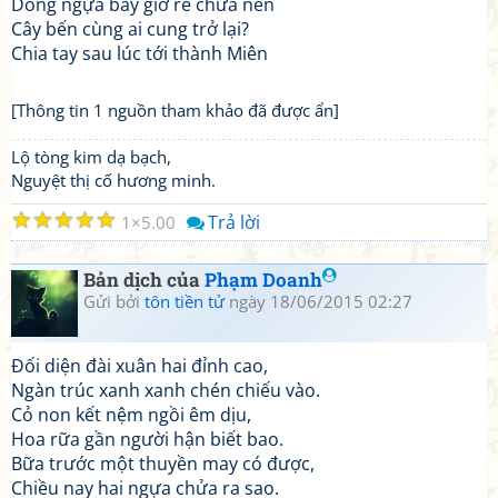
Dóng ngựa bây giờ rẽ chửa nên
Cây bến cùng ai cung trở lại?
Chia tay sau lúc tới thành Miên
[Thông tin 1 nguồn tham khảo đã được ẩn]
Lộ tòng kim dạ bạch,
Nguyệt thị cố hương minh.
☆
☆
☆
☆
☆
Trả lời
1
5.00
Bản dịch của
Phạm Doanh
Gửi bởi
tôn tiền tử
ngày 18/06/2015 02:27
Đối diện đài xuân hai đỉnh cao,
Ngàn trúc xanh xanh chén chiếu vào.
Cỏ non kết nệm ngồi êm dịu,
Hoa rữa gần người hận biết bao.
Bữa trước một thuyền may có được,
Chiều nay hai ngựa chửa ra sao.