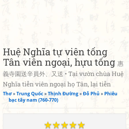
Huệ Nghĩa tự viên tống
Tân viên ngoại, hựu tống
惠
義寺園送辛員外、又送 • Tại vườn chùa Huệ
Nghĩa tiễn viên ngoại họ Tân, lại tiễn
Thơ
»
Trung Quốc
»
Thịnh Đường
»
Đỗ Phủ
»
Phiêu
bạc tây nam (760-770)
☆
☆
☆
☆
☆