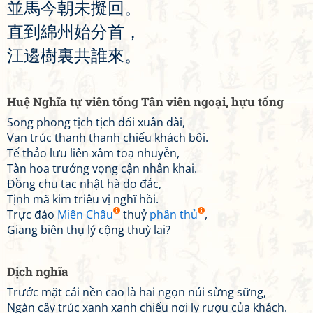
並
馬
今
朝
未
擬
回
。
直
到
綿
州
始
分
首
，
江
邊
樹
裏
共
誰
來
。
Huệ Nghĩa tự viên tống Tân viên ngoại, hựu tống
Song phong tịch tịch đối xuân đài,
Vạn trúc thanh thanh chiếu khách bôi.
Tế thảo lưu liên xâm toạ nhuyễn,
Tàn hoa trướng vọng cận nhân khai.
Đồng chu tạc nhật hà do đắc,
Tịnh mã kim triêu vị nghĩ hồi.
Trực đáo
Miên Châu
thuỷ
phân thủ
,
Giang biên thụ lý cộng thuỳ lai?
Dịch nghĩa
Trước mặt cái nền cao là hai ngọn núi sừng sững,
Ngàn cây trúc xanh xanh chiếu nơi ly rượu của khách.