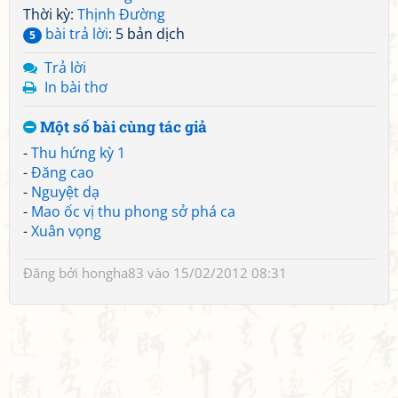
Thời kỳ:
Thịnh Đường
bài trả lời
: 5 bản dịch
5
Trả lời
In bài thơ
Một số bài cùng tác giả
-
Thu hứng kỳ 1
-
Đăng cao
-
Nguyệt dạ
-
Mao ốc vị thu phong sở phá ca
-
Xuân vọng
Đăng bởi
hongha83
vào 15/02/2012 08:31