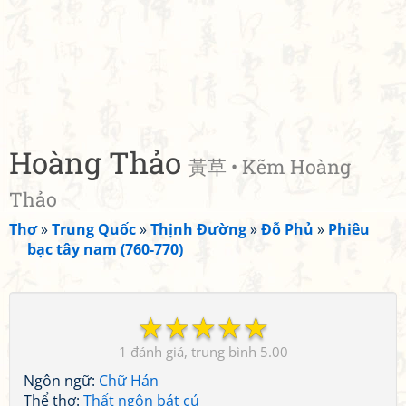
Hoàng Thảo
黃草 • Kẽm Hoàng
Thảo
Thơ
»
Trung Quốc
»
Thịnh Đường
»
Đỗ Phủ
»
Phiêu
bạc tây nam (760-770)
☆
☆
☆
☆
☆
1
5.00
Ngôn ngữ:
Chữ Hán
Thể thơ:
Thất ngôn bát cú