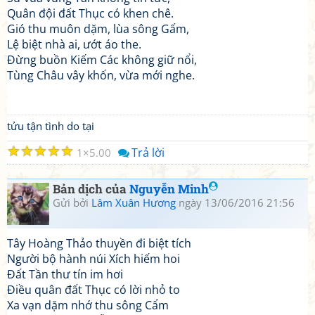
Quân đội đất Thục có khen chê.
Gió thu muôn dặm, lùa sông Gấm,
Lệ biệt nhà ai, ướt áo the.
Đừng buồn Kiếm Các không giữ nổi,
Tùng Châu vây khốn, vừa mới nghe.
tửu tận tình do tại
☆
☆
☆
☆
☆
Trả lời
1
5.00
Bản dịch của
Nguyễn Minh
Gửi bởi
Lâm Xuân Hương
ngày 13/06/2016 21:56
Tây Hoàng Thảo thuyền đi biệt tích
Người bộ hành núi Xích hiếm hoi
Đất Tần thư tín im hơi
Điều quân đất Thục có lời nhỏ to
Xa vạn dặm nhớ thu sông Cẩm