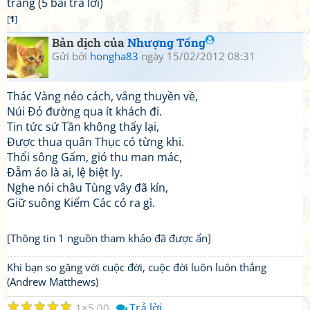
trang (5 bài trả lời)
[
1
]
Bản dịch của
Nhượng Tống
Gửi bởi
hongha83
ngày 15/02/2012 08:31
Thác Vàng nẻo cách, vắng thuyền về,
Núi Đỏ đường qua ít khách đi.
Tin tức sứ Tần không thấy lại,
Được thua quân Thục có từng khi.
Thổi sông Gấm, gió thu man mác,
Đẫm áo là ai, lệ biệt ly.
Nghe nói châu Tùng vây đã kín,
Giữ suông Kiếm Các có ra gì.
[Thông tin 1 nguồn tham khảo đã được ẩn]
Khi bạn so găng với cuộc đời, cuộc đời luôn luôn thắng
(Andrew Matthews)
☆
☆
☆
☆
☆
Trả lời
1
5.00