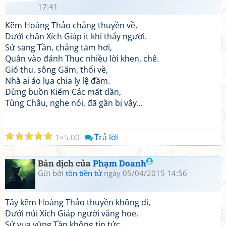
17:41
Kẽm Hoàng Thảo chẳng thuyền về,
Dưới chân Xích Giáp it khi thấy người.
Sứ sang Tần, chẳng tăm hơi,
Quân vào đánh Thục nhiều lời khen, chê.
Gió thu, sông Gấm, thổi về,
Nhà ai áo lụa chia ly lệ đầm.
Đừng buồn Kiếm Các mất dần,
Tùng Châu, nghe nói, đã gần bị vây...
☆
☆
☆
☆
☆
Trả lời
1
5.00
Bản dịch của
Phạm Doanh
Gửi bởi
tôn tiền tử
ngày 05/04/2015 14:56
Tây kẽm Hoàng Thảo thuyền không đi,
Dưới núi Xích Giáp người vắng hoe.
Sứ vua vùng Tần không tin tức,