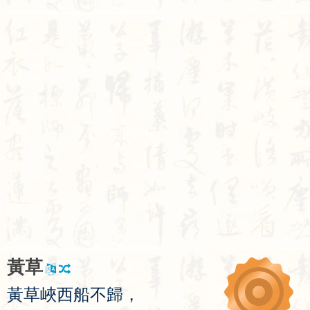
黃
草
黃
草
峽
西
船
不
歸
，