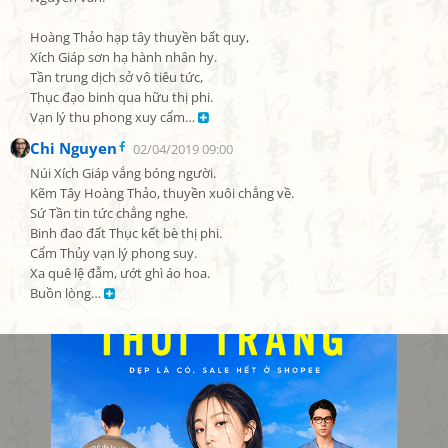
Hoàng Thảo hạp tây thuyền bất quy,

Xích Giáp sơn hạ hành nhân hy.

Tần trung dịch sở vô tiêu tức,

Thục đạo binh qua hữu thị phi.

Vạn lý thu phong xuy cẩm… 
Chi Nguyen
02/04/2019 09:00
Núi Xích Giáp vắng bóng người.

Kẽm Tây Hoàng Thảo, thuyền xuôi chẳng về.

Sứ Tần tin tức chẳng nghe.

Binh đao đất Thục kết bè thị phi.

Cẩm Thủy vạn lý phong suy.

Xa quê lệ đẫm, ướt ghì áo hoa.

Buồn lòng… 