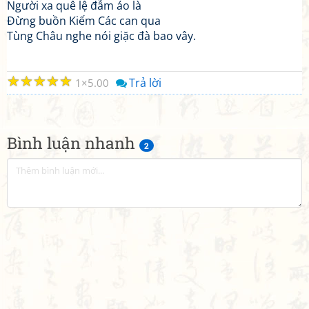
Người xa quê lệ đẫm áo là
Đừng buồn Kiếm Các can qua
Tùng Châu nghe nói giặc đà bao vây.
☆
☆
☆
☆
☆
Trả lời
1
5.00
Bình luận nhanh
2