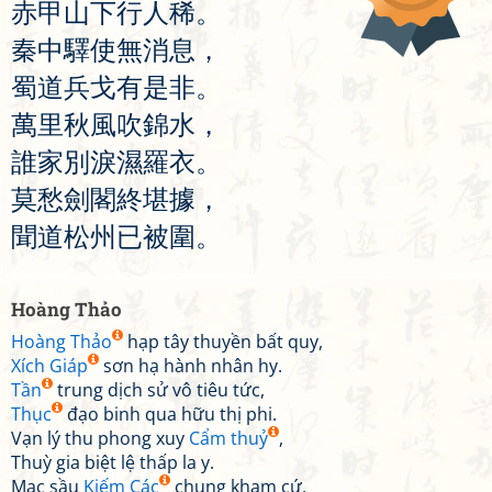
赤
甲
山
下
行
人
稀
。
秦
中
驛
使
無
消
息
，
蜀
道
兵
戈
有
是
非
。
萬
里
秋
風
吹
錦
水
，
誰
家
別
淚
濕
羅
衣
。
莫
愁
劍
閣
終
堪
據
，
聞
道
松
州
已
被
圍
。
Hoàng Thảo
Hoàng Thảo
hạp tây thuyền bất quy,
Xích Giáp
sơn hạ hành nhân hy.
Tần
trung dịch sử vô tiêu tức,
Thục
đạo binh qua hữu thị phi.
Vạn lý thu phong xuy
Cẩm thuỷ
,
Thuỳ gia biệt lệ thấp la y.
Mạc sầu
Kiếm Các
chung kham cứ,