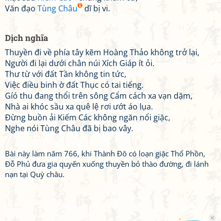
Văn đạo
Tùng Châu
dĩ bị vi.
Dịch nghĩa
Thuyền đi về phía tây kẽm Hoàng Thảo không trở lại,
Người đi lại dưới chân núi Xích Giáp ít ỏi.
Thư từ với đất Tần không tin tức,
Việc điều binh ờ đất Thục có tai tiếng.
Gíó thu đang thổi trên sông Cẩm cách xa vạn dặm,
Nhà ai khóc sầu xa quê lệ rơi ướt áo lụa.
Đừng buồn ải Kiếm Các không ngăn nổi giặc,
Nghe nói Tùng Châu đã bị bao vây.
Bài này làm năm 766, khi Thành Đô có loạn giặc Thổ Phồn,
Đỗ Phủ đưa gia quyến xuống thuyền bỏ thào đường, đi lánh
nạn tại Quỳ châu.