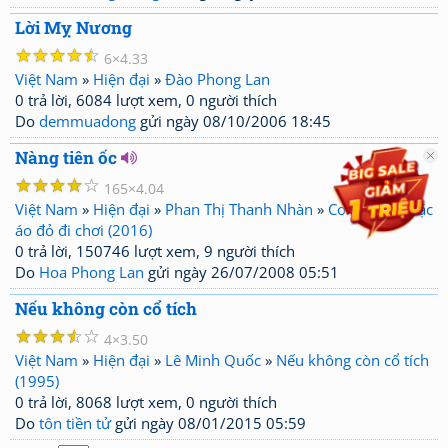
Lời Mỵ Nương
☆
☆
☆
☆
☆
6
4.33
Việt Nam
»
Hiện đại
»
Đào Phong Lan
0 trả lời, 6084 lượt xem, 0 người thích
Do
demmuadong
gửi ngày 08/10/2006 18:45
Nàng tiên ốc
☆
☆
☆
☆
☆
165
4.04
Việt Nam
»
Hiện đại
»
Phan Thị Thanh Nhàn
»
Con muốn mặc
áo đỏ đi chơi (2016)
0 trả lời, 150746 lượt xem, 9 người thích
Do
Hoa Phong Lan
gửi ngày 26/07/2008 05:51
Nếu không còn cổ tích
☆
☆
☆
☆
☆
4
3.50
Việt Nam
»
Hiện đại
»
Lê Minh Quốc
»
Nếu không còn cổ tích
(1995)
0 trả lời, 8068 lượt xem, 0 người thích
Do
tôn tiền tử
gửi ngày 08/01/2015 05:59