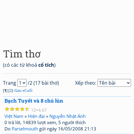
Tìm thơ
(có các từ khoá
cổ tích
)
Trang
/2 (17 bài thơ)
Xếp theo:
[
1
] [
2
] ›
Sau
»
Cuối
Bạch Tuyết và 8 chú lùn
☆
☆
☆
☆
☆
12
4.67
Việt Nam
»
Hiện đại
»
Nguyễn Nhật Ánh
0 trả lời, 14839 lượt xem, 5 người thích
Do
Parselmouth
gửi ngày 16/05/2008 21:13