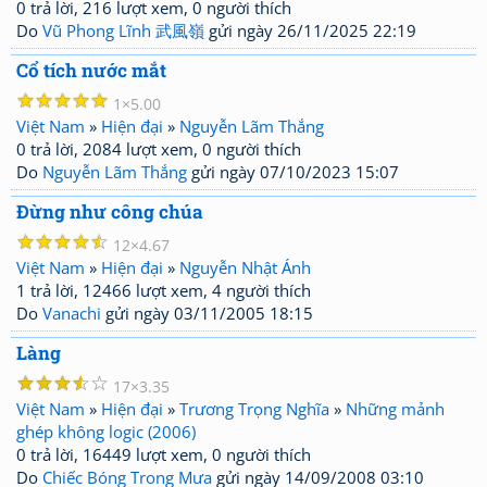
0 trả lời, 216 lượt xem, 0 người thích
Do
Vũ Phong Lĩnh 武風嶺
gửi ngày 26/11/2025 22:19
Cổ tích nước mắt
☆
☆
☆
☆
☆
1
5.00
Việt Nam
»
Hiện đại
»
Nguyễn Lãm Thắng
0 trả lời, 2084 lượt xem, 0 người thích
Do
Nguyễn Lãm Thắng
gửi ngày 07/10/2023 15:07
Đừng như công chúa
☆
☆
☆
☆
☆
12
4.67
Việt Nam
»
Hiện đại
»
Nguyễn Nhật Ánh
1 trả lời, 12466 lượt xem, 4 người thích
Do
Vanachi
gửi ngày 03/11/2005 18:15
Làng
☆
☆
☆
☆
☆
17
3.35
Việt Nam
»
Hiện đại
»
Trương Trọng Nghĩa
»
Những mảnh
ghép không logic (2006)
0 trả lời, 16449 lượt xem, 0 người thích
Do
Chiếc Bóng Trong Mưa
gửi ngày 14/09/2008 03:10