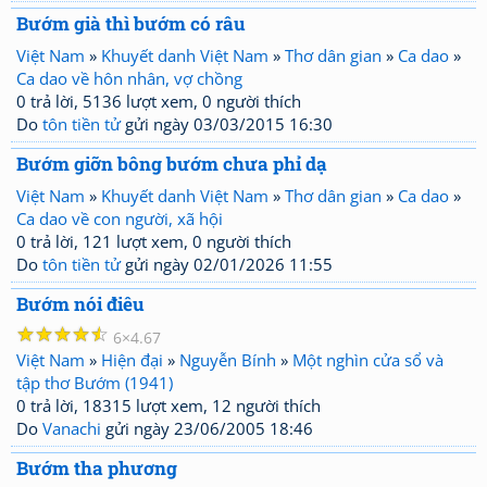
Bướm già thì bướm có râu
Việt Nam
»
Khuyết danh Việt Nam
»
Thơ dân gian
»
Ca dao
»
Ca dao về hôn nhân, vợ chồng
0 trả lời, 5136 lượt xem, 0 người thích
Do
tôn tiền tử
gửi ngày 03/03/2015 16:30
Bướm giỡn bông bướm chưa phỉ dạ
Việt Nam
»
Khuyết danh Việt Nam
»
Thơ dân gian
»
Ca dao
»
Ca dao về con người, xã hội
0 trả lời, 121 lượt xem, 0 người thích
Do
tôn tiền tử
gửi ngày 02/01/2026 11:55
Bướm nói điêu
☆
☆
☆
☆
☆
6
4.67
Việt Nam
»
Hiện đại
»
Nguyễn Bính
»
Một nghìn cửa sổ và
tập thơ Bướm (1941)
0 trả lời, 18315 lượt xem, 12 người thích
Do
Vanachi
gửi ngày 23/06/2005 18:46
Bướm tha phương