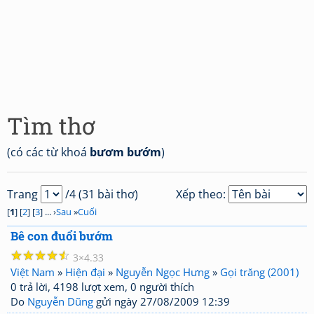
Tìm thơ
(có các từ khoá
bươm bướm
)
Trang
/4 (31 bài thơ)
Xếp theo:
[
1
] [
2
] [
3
] ... ›
Sau
»
Cuối
Bê con đuổi bướm
☆
☆
☆
☆
☆
3
4.33
Việt Nam
»
Hiện đại
»
Nguyễn Ngọc Hưng
»
Gọi trăng (2001)
0 trả lời, 4198 lượt xem, 0 người thích
Do
Nguyễn Dũng
gửi ngày 27/08/2009 12:39