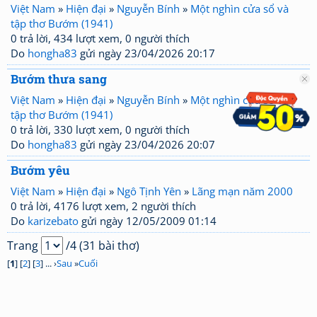
Việt Nam
»
Hiện đại
»
Nguyễn Bính
»
Một nghìn cửa sổ và
tập thơ Bướm (1941)
0 trả lời, 434 lượt xem, 0 người thích
Do
hongha83
gửi ngày 23/04/2026 20:17
Bướm thưa sang
Việt Nam
»
Hiện đại
»
Nguyễn Bính
»
Một nghìn cửa sổ và
tập thơ Bướm (1941)
0 trả lời, 330 lượt xem, 0 người thích
Do
hongha83
gửi ngày 23/04/2026 20:07
Bướm yêu
Việt Nam
»
Hiện đại
»
Ngô Tịnh Yên
»
Lãng mạn năm 2000
0 trả lời, 4176 lượt xem, 2 người thích
Do
karizebato
gửi ngày 12/05/2009 01:14
Trang
/4 (31 bài thơ)
[
1
] [
2
] [
3
] ... ›
Sau
»
Cuối