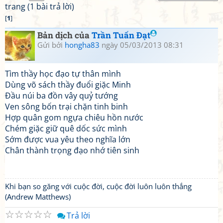
trang (1 bài trả lời)
[
1
]
Bản dịch của
Trần Tuấn Đạt
Gửi bởi
hongha83
ngày 05/03/2013 08:31
Tìm thầy học đạo tự thân mình
Dùng võ sách thầy đuổi giặc Minh
Đầu núi ba đồn vây quỷ tướng
Ven sông bốn trại chặn tinh binh
Hợp quân gom ngựa chiêu hồn nước
Chém giặc giữ quê dốc sức mình
Sớm được vua yêu theo nghĩa lớn
Chân thành trọng đạo nhớ tiên sinh
Khi bạn so găng với cuộc đời, cuộc đời luôn luôn thắng
(Andrew Matthews)
☆
☆
☆
☆
☆
Trả lời