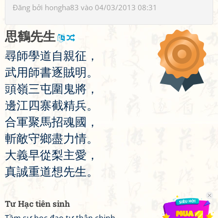
Đăng bởi
hongha83
vào 04/03/2013 08:31
思
鶴
先
生
尋
師
學
道
自
親
征
，
武
用
師
書
逐
賊
明
。
頭
嶺
三
屯
圍
鬼
將
，
邊
江
四
寨
截
精
兵
。
合
軍
聚
馬
招
魂
國
，
斬
敵
守
鄉
盡
力
情
。
大
義
早
從
梨
主
愛
，
真
誠
重
道
想
先
生
。
Tư Hạc tiên sinh