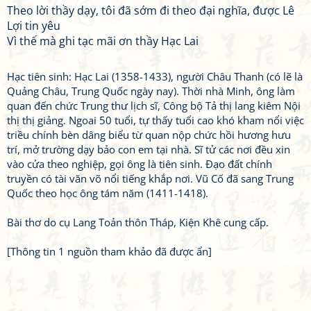
Theo lời thầy dạy, tôi đã sớm đi theo đại nghĩa, được Lê
Lợi tin yêu
Vì thế mà ghi tạc mãi ơn thầy Hạc Lai
Hạc tiên sinh: Hạc Lai (1358-1433), người Châu Thanh (có lẽ là
Quảng Châu, Trung Quốc ngày nay). Thời nhà Minh, ông làm
quan đến chức Trung thư lịch sĩ, Công bộ Tả thị lang kiêm Nội
thị thị giảng. Ngoai 50 tuổi, tự thấy tuổi cao khó kham nổi việc
triều chính bèn dâng biểu từ quan nộp chức hồi hương hưu
trí, mở trường dạy bảo con em tại nhà. Sĩ tử các nơi đều xin
vào cửa theo nghiệp, gọi ông là tiên sinh. Đạo đất chính
truyền có tài văn võ nổi tiếng khắp nơi. Vũ Cố đã sang Trung
Quốc theo học ông tám năm (1411-1418).
Bài thơ do cụ Lang Toản thôn Tháp, Kiện Khê cung cấp.
[Thông tin 1 nguồn tham khảo đã được ẩn]