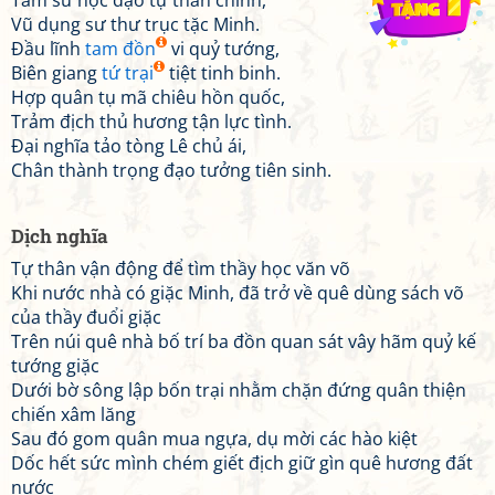
Tầm sư học đạo tự thân chinh,
Vũ dụng sư thư trục tặc Minh.
Đầu lĩnh
tam đồn
vi quỷ tướng,
Biên giang
tứ trại
tiệt tinh binh.
Hợp quân tụ mã chiêu hồn quốc,
Trảm địch thủ hương tận lực tình.
Đại nghĩa tảo tòng Lê chủ ái,
Chân thành trọng đạo tưởng tiên sinh.
Dịch nghĩa
Tự thân vận động để tìm thầy học văn võ
Khi nước nhà có giặc Minh, đã trở về quê dùng sách võ
của thầy đuổi giặc
Trên núi quê nhà bố trí ba đồn quan sát vây hãm quỷ kế
tướng giặc
Dưới bờ sông lập bốn trại nhằm chặn đứng quân thiện
chiến xâm lăng
Sau đó gom quân mua ngựa, dụ mời các hào kiệt
Dốc hết sức mình chém giết địch giữ gìn quê hương đất
nước