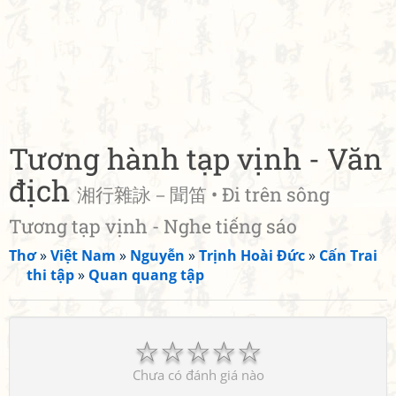
Tương hành tạp vịnh - Văn
địch
湘行雜詠－聞笛 • Đi trên sông
Tương tạp vịnh - Nghe tiếng sáo
Thơ
»
Việt Nam
»
Nguyễn
»
Trịnh Hoài Đức
»
Cấn Trai
thi tập
»
Quan quang tập
☆
☆
☆
☆
☆
Chưa có đánh giá nào