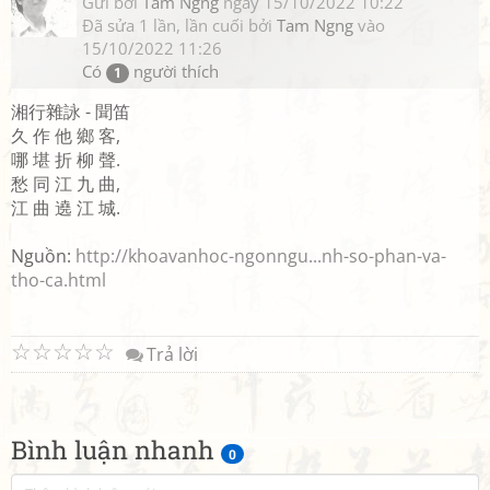
Gửi bởi
Tam Ngng
ngày 15/10/2022 10:22
Đã sửa 1 lần, lần cuối bởi
Tam Ngng
vào
15/10/2022 11:26
Có
người thích
1
湘行雜詠 - 聞笛
久 作 他 鄉 客,
哪 堪 折 柳 聲.
愁 同 江 九 曲,
江 曲 遶 江 城.
Nguồn:
http://khoavanhoc-ngonngu...nh-so-phan-va-
tho-ca.html
☆
☆
☆
☆
☆
Trả lời
Bình luận nhanh
0