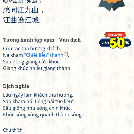
愁
同
江
九
曲
，
江
曲
遶
江
城
。
Tương hành tạp vịnh - Văn địch
Cửu tác tha hương khách,
[1]
Na kham
“Chiết liễu” thanh
.
Sầu đồng giang cửu khúc,
Giang khúc nhiễu giang thành.
Dịch nghĩa
Lâu ngày làm khách tha hương,
Sao kham nổi tiếng bài “Bẻ liễu”.
Sầu giống như sông chín khúc,
Khúc sông vòng quanh thành sông.
Chú thích: