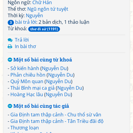
Ngôn ngữ:
Chữ Hán
Thể thơ:
Ngũ ngôn tứ tuyệt
Thời kỳ:
Nguyễn
bài trả lời
: 2 bản dịch, 1 thảo luận
3
Từ khoá:
thơ đi sứ (1191)
Trả lời
In bài thơ
Một số bài cùng từ khoá
-
Sở kiến hành
(
Nguyễn Du
)
-
Phản chiêu hồn
(
Nguyễn Du
)
-
Quỷ Môn quan
(
Nguyễn Du
)
-
Thái Bình mại ca giả
(
Nguyễn Du
)
-
Hoàng Hạc lâu
(
Nguyễn Du
)
Một số bài cùng tác giả
-
Gia Định tam thập cảnh - Chu thổ sừ vân
-
Gia Định tam thập cảnh - Tân Triều đãi độ
-
Thương loạn