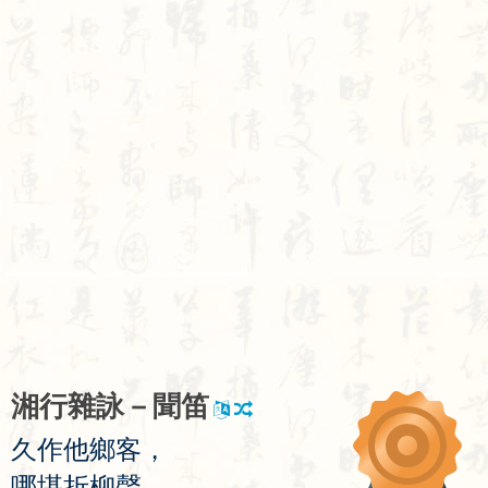
湘
行
雜
詠
－
聞
笛
久
作
他
鄉
客
，
哪
堪
折
柳
聲
。