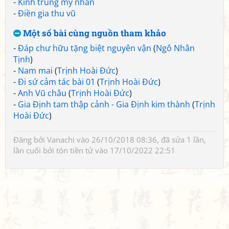
-
Kính trung mỹ nhân
-
Điền gia thu vũ
Một số bài cùng nguồn tham khảo
-
Đáp chư hữu tặng biệt nguyên vận
(
Ngô Nhân
Tịnh
)
-
Nam mai
(
Trịnh Hoài Đức
)
-
Đi sứ cảm tác bài 01
(
Trịnh Hoài Đức
)
-
Anh Vũ châu
(
Trịnh Hoài Đức
)
-
Gia Định tam thập cảnh - Gia Định kim thành
(
Trịnh
Hoài Đức
)
Đăng bởi
Vanachi
vào 26/10/2018 08:36, đã sửa 1 lần,
lần cuối bởi
tôn tiền tử
vào 17/10/2022 22:51