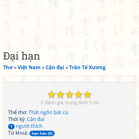
Đại hạn
Thơ
»
Việt Nam
»
Cận đại
»
Trần Tế Xương
☆
☆
☆
☆
☆
2
5.00
Thể thơ:
Thất ngôn bát cú
Thời kỳ:
Cận đại
người thích
1
Từ khoá:
hạn hán (6)