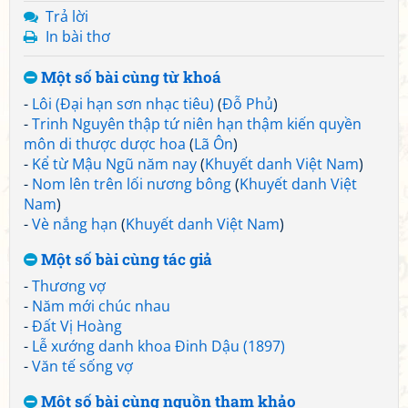
Trả lời
In bài thơ
Một số bài cùng từ khoá
-
Lôi (Đại hạn sơn nhạc tiêu)
(
Đỗ Phủ
)
-
Trinh Nguyên thập tứ niên hạn thậm kiến quyền
môn di thược dược hoa
(
Lã Ôn
)
-
Kể từ Mậu Ngũ năm nay
(
Khuyết danh Việt Nam
)
-
Nom lên trên lối nương bông
(
Khuyết danh Việt
Nam
)
-
Vè nắng hạn
(
Khuyết danh Việt Nam
)
Một số bài cùng tác giả
-
Thương vợ
-
Năm mới chúc nhau
-
Đất Vị Hoàng
-
Lễ xướng danh khoa Đinh Dậu (1897)
-
Văn tế sống vợ
Một số bài cùng nguồn tham khảo