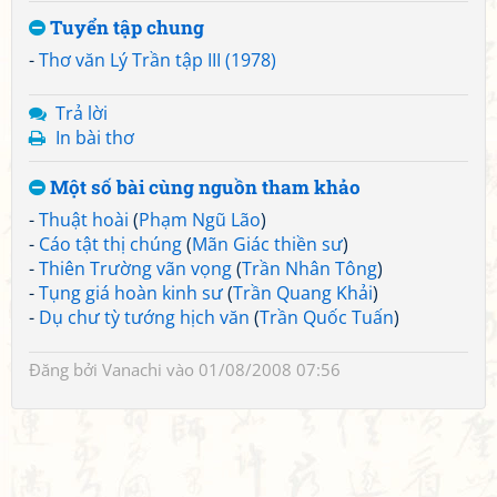
Tuyển tập chung
-
Thơ văn Lý Trần tập III (1978)
Trả lời
In bài thơ
Một số bài cùng nguồn tham khảo
-
Thuật hoài
(
Phạm Ngũ Lão
)
-
Cáo tật thị chúng
(
Mãn Giác thiền sư
)
-
Thiên Trường vãn vọng
(
Trần Nhân Tông
)
-
Tụng giá hoàn kinh sư
(
Trần Quang Khải
)
-
Dụ chư tỳ tướng hịch văn
(
Trần Quốc Tuấn
)
Đăng bởi
Vanachi
vào 01/08/2008 07:56