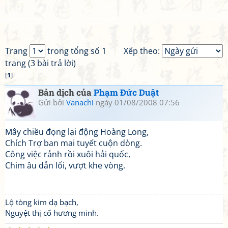
Trang
trong tổng số 1
Xếp theo:
trang (3 bài trả lời)
[
1
]
Bản dịch của
Phạm Đức Duật
Gửi bởi
Vanachi
ngày 01/08/2008 07:56
Mây chiều đọng lại động Hoàng Long,
Chích Trợ ban mai tuyết cuộn dòng.
Công việc rảnh rồi xuôi hải quốc,
Chim âu dẫn lối, vượt khe vòng.
Lộ tòng kim dạ bạch,
Nguyệt thị cố hương minh.