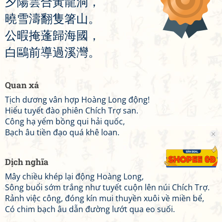
夕
陽
雲
合
黃
龍
洞
，
曉
雪
濤
翻
隻
箸
山
。
公
暇
掩
蓬
歸
海
國
，
白
鷗
前
導
過
溪
灣
。
Quan xá
Tịch dương vân hợp Hoàng Long động!
Hiểu tuyết đào phiên Chích Trợ san.
Công hạ yểm bồng qui hải quốc,
Bạch âu tiền đạo quá khê loan.
Dịch nghĩa
Mây chiều khép lại động Hoàng Long,
Sông buổi sớm trắng như tuyết cuộn lên núi Chích Trợ.
Rảnh việc công, đóng kín mui thuyền xuôi về miền bể,
Có chim bạch âu dẫn đường lướt qua eo suối.