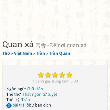
Quan xá
官舍 • Đề nơi quan xá
Thơ
»
Việt Nam
»
Trần
»
Trần Quan
☆
☆
☆
☆
☆
1
5.00
Ngôn ngữ:
Chữ Hán
Thể thơ:
Thất ngôn tứ tuyệt
Thời kỳ:
Trần
bài trả lời
: 3 bản dịch
3