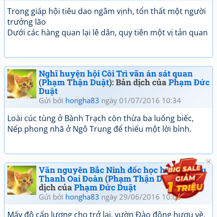
Trong giáp hội tiêu dao ngâm vịnh, tổn thất một người
trưởng lão
Dưới các hàng quan lại lê dân, quy tiên một vị tản quan
Nghĩ huyện hội Côi Trì vãn án sát quan
(
Phạm Thận Duật
): Bản dịch của
Phạm Đức
Duật
Gửi bởi
hongha83
ngày 01/07/2016 10:34
Loài cúc tùng ở Bành Trạch còn thừa ba luống biếc,
Nếp phong nhã ở Ngô Trung để thiếu một lời bình.
Vãn nguyên Bắc Ninh đốc học hưu trí Hữu
Thanh Oai Đoàn
(
Phạm Thận Duật
): Bản
dịch của
Phạm Đức Duật
Gửi bởi
hongha83
ngày 29/06/2016 10:03
Mấy độ cấp lương cho trở lại, vườn Đào động hươu về,