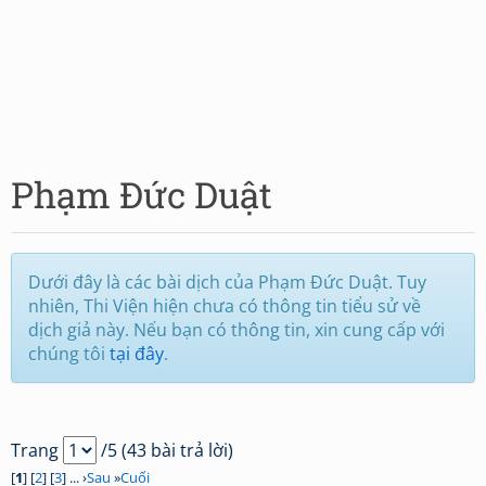
Phạm Đức Duật
Dưới đây là các bài dịch của Phạm Đức Duật. Tuy
nhiên, Thi Viện hiện chưa có thông tin tiểu sử về
dịch giả này. Nếu bạn có thông tin, xin cung cấp với
chúng tôi
tại đây
.
Trang
/5 (43 bài trả lời)
[
1
] [
2
] [
3
] ... ›
Sau
»
Cuối