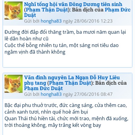
Nghĩ tổng hội vãn Đông Dương tiên sinh
(
Phạm Thận Duật
): Bản dịch của
Phạm Đức
Duật
Gửi bởi
hongha83
ngày 28/06/2016 12:23
Đường đời đắp đổi thăng trầm, ba mươi năm quan lại
lê dân hoàn như cũ
Cuộc thế bỗng nhiên tụ tán, một sáng nơi tiêu dao
ngâm vịnh đã thành không
Vãn đình nguyên La Ngạn Đỗ Huy Liêu
phụ tang
(
Phạm Thận Duật
): Bản dịch của
Phạm Đức Duật
Gửi bởi
hongha83
ngày 27/06/2016 08:47
Bậc đại phu thuở trước, đức càng sáng, cửa thêm cao,
cảnh xanh tươi, nhìn quế hoè ấm bụi
Quan Thái thú hiền tài, chức mới trao, mệnh đã xuống,
trời thoáng không, mây trắng kết vòng bay