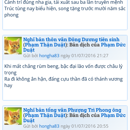
Cảnh trí đúng nha gia, tái xuất sau ba lần truyền mệnh
Trúc tùng nay biểu hiện, song tặng trước mười năm sắc
phong
Nghĩ bản thôn vãn Đông Dương tiên sinh
(
Phạm Thận Duật
): Bản dịch của
Phạm Đức
Duật
Gửi bởi
hongha83
ngày 01/07/2016 21:27
Khi mất chẳng rùm beng, bậc đại lão vốn được châu lý
trọng
Ra đi không ân hận, đấng cựu thần đã có thánh vương
hay
Nghĩ bản tổng vãn Phượng Trì Phong ông
(
Phạm Thận Duật
): Bản dịch của
Phạm Đức
Duật
Gửi bởi
hongha83
ngày 01/07/2016 20:55