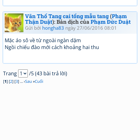
Vãn Thổ Tang cai tổng mẫu tang
(
Phạm
Thận Duật
): Bản dịch của
Phạm Đức Duật
Gửi bởi
hongha83
ngày 27/06/2016 08:01
Mặc áo sô về từ ngoài ngàn dặm
Ngồi chiếu đào mới cách khoảng hai thu
Trang
/5 (43 bài trả lời)
[
1
] [
2
] [
3
] ... ›
Sau
»
Cuối