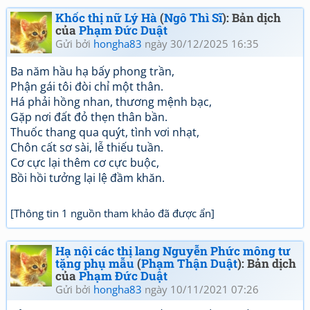
Khốc thị nữ Lý Hà
(
Ngô Thì Sĩ
): Bản dịch
của
Phạm Đức Duật
Gửi bởi
hongha83
ngày 30/12/2025 16:35
Ba năm hầu hạ bấy phong trần,
Phận gái tôi đòi chỉ một thân.
Há phải hồng nhan, thương mệnh bạc,
Gặp nơi đất đỏ thẹn thân bần.
Thuốc thang qua quýt, tình vơi nhạt,
Chôn cất sơ sài, lễ thiếu tuần.
Cơ cực lại thêm cơ cực buộc,
Bồi hồi tưởng lại lệ đầm khăn.
[Thông tin 1 nguồn tham khảo đã được ẩn]
Hạ nội các thị lang Nguyễn Phức mông tư
tặng phụ mẫu
(
Phạm Thận Duật
): Bản dịch
của
Phạm Đức Duật
Gửi bởi
hongha83
ngày 10/11/2021 07:26