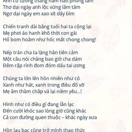
Anh cứ tưởng tháng năm hào phóng lắm
Thơ dại ngày anh lộc vừng lấm tấm
Ngơ dại ngày em xao xít dây bìm
Chiến tranh dài bằng tuổi hai ta cộng lại
Mẹ phơi áo hanh khô thời con gái
Hố bom hoằm như hốc mắt chong chong!
Nếp trán cha ta lặng hằn tiên cảm
Một câu nói chẳng bao giờ cha dám
Đêm rập rình đom đóm dấu tai ương
Chúng ta lớn lên hồn nhiên như cỏ
Xanh như hát, xanh trong điều đổ vỡ
Mẹ âm thầm chắp vá lại niềm yêu…!
Hình như có điều gì đang lẫn lạc
Đến cười khóc sao lòng giờ cũng khác
Cả con đường quen thuộc – khác ngày xưa
Hồn lau bạc cũng trở mình thao thức