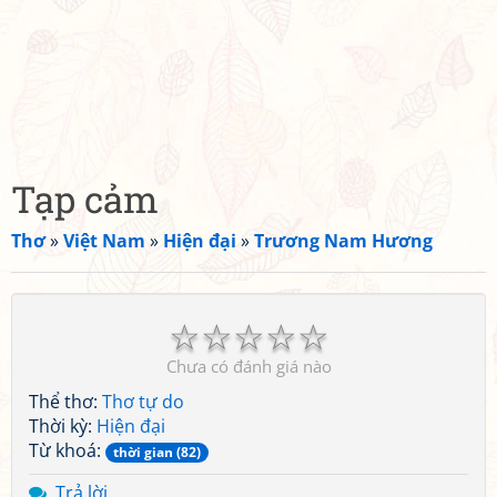
Tạp cảm
Thơ
»
Việt Nam
»
Hiện đại
»
Trương Nam Hương
☆
☆
☆
☆
☆
Chưa có đánh giá nào
Thể thơ:
Thơ tự do
Thời kỳ:
Hiện đại
Từ khoá:
thời gian (82)
Trả lời