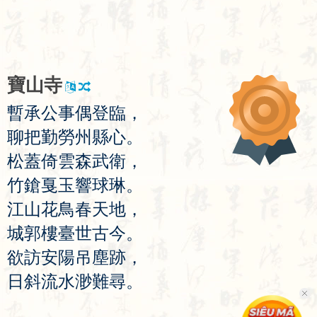
寶
山
寺
暫
承
公
事
偶
登
臨
，
聊
把
勤
勞
州
縣
心
。
松
蓋
倚
雲
森
武
衛
，
竹
鎗
戛
玉
響
球
琳
。
江
山
花
鳥
春
天
地
，
城
郭
樓
臺
世
古
今
。
欲
訪
安
陽
吊
塵
跡
，
日
斜
流
水
渺
難
尋
。