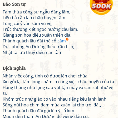
Bảo Sơn tự
Tạm thừa công sự ngẫu đăng lâm,
Liêu bả cần lao châu huyện tâm.
Tùng cái ỷ vân sâm vũ vệ,
Trúc thương kiết ngọc hưởng cầu lâm.
Giang sơn hoa điểu xuân thiên địa,
Thành quách lâu đài thế cổ
câm
.
Dục phỏng An Dương điếu trần tích,
Nhật tà lưu thuỷ diểu nan tầm.
Dịch nghĩa
Nhân việc công, tình cờ được lên chơi chùa,
Xin gửi lại tấm lòng chăm lo công việc châu huyện của ta.
Hàng thông như lọng cao vút tận mây và san sát như vệ
sĩ,
Khóm trúc như giáo cọ vào nhau tiếng kêu lanh lảnh.
Sông núi hoa chim đem mùa xuân lại cho trời đất,
Thành quách lâu đài gợi lên ý cổ kim.
Muốn đến thăm An Dương để viếng dấu cũ,