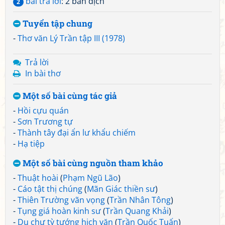
bài trả lời
: 2 bản dịch
2
Tuyển tập chung
-
Thơ văn Lý Trần tập III (1978)
Trả lời
In bài thơ
Một số bài cùng tác giả
-
Hồi cựu quán
-
Sơn Trương tự
-
Thành tây đại ẩn lư khẩu chiếm
-
Hạ tiệp
Một số bài cùng nguồn tham khảo
-
Thuật hoài
(
Phạm Ngũ Lão
)
-
Cáo tật thị chúng
(
Mãn Giác thiền sư
)
-
Thiên Trường vãn vọng
(
Trần Nhân Tông
)
-
Tụng giá hoàn kinh sư
(
Trần Quang Khải
)
-
Dụ chư tỳ tướng hịch văn
(
Trần Quốc Tuấn
)