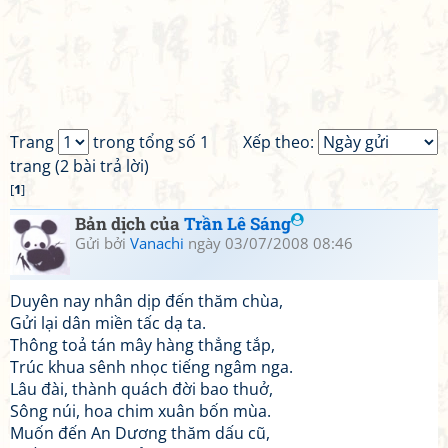
Trang
trong tổng số 1
Xếp theo:
trang (2 bài trả lời)
[
1
]
Bản dịch của
Trần Lê Sáng
Gửi bởi
Vanachi
ngày 03/07/2008 08:46
Duyên nay nhân dịp đến thăm chùa,
Gửi lại dân miền tấc dạ ta.
Thông toả tán mây hàng thẳng tắp,
Trúc khua sênh nhọc tiếng ngâm nga.
Lâu đài, thành quách đời bao thuở,
Sông núi, hoa chim xuân bốn mùa.
Muốn đến An Dương thăm dấu cũ,