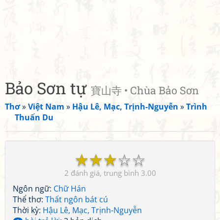
Bảo Sơn tự
寶山寺 • Chùa Bảo Sơn
Thơ
»
Việt Nam
»
Hậu Lê, Mạc, Trịnh-Nguyễn
»
Trình
Thuấn Du
☆
☆
☆
☆
☆
2
3.00
Ngôn ngữ:
Chữ Hán
Thể thơ:
Thất ngôn bát cú
Thời kỳ:
Hậu Lê, Mạc, Trịnh-Nguyễn