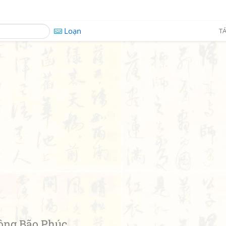
Loạn
TÁ
ng Bão Phúc