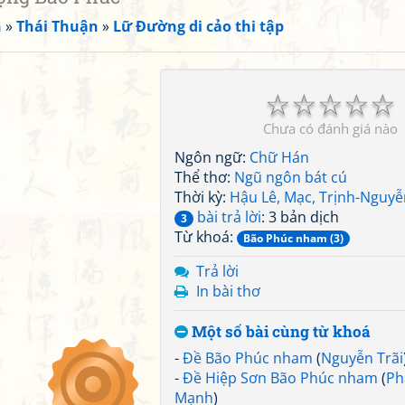
n
»
Thái Thuận
»
Lữ Đường di cảo thi tập
☆
☆
☆
☆
☆
Chưa có đánh giá nào
Ngôn ngữ:
Chữ Hán
Thể thơ:
Ngũ ngôn bát cú
Thời kỳ:
Hậu Lê, Mạc, Trịnh-Nguyễ
bài trả lời
: 3 bản dịch
3
Từ khoá:
Bão Phúc nham (3)
Trả lời
In bài thơ
Một số bài cùng từ khoá
-
Đề Bão Phúc nham
(
Nguyễn Trãi
-
Đề Hiệp Sơn Bão Phúc nham
(
Ph
Mạnh
)