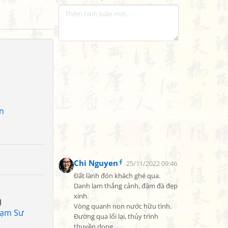
n
Chi Nguyen
25/11/2022 09:46
Đất lành đón khách ghé qua.

Danh lam thắng cảnh, đậm đà đẹp 
xinh.

)
Vòng quanh non nước hữu tình.

ạm Sư
Đường qua lối lại, thủy trình 
thuyền dong.
