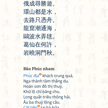
俄
成
尋
勝
遊
。
環
山
都
是
水
，
去
路
只
憑
舟
。
龍
窟
潮
通
海
，
鷗
波
水
弄
毬
。
葛
仙
在
何
許
，
岩
曉
洞
門
秋
。
Bão Phúc nham
Phúc địa
khách trung quá,
Nga thành tầm thắng du.
Hoàn sơn đô thị thuỷ,
Khứ lộ chỉ bằng chu.
Long quật triều thông hải,
Âu ba thuỷ lộng cầu.
Cát tiên
tại hà hứa,