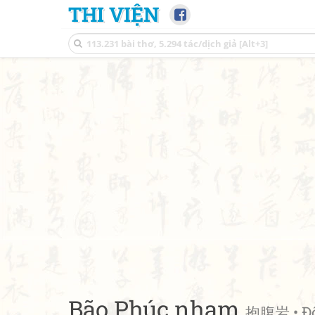
THI VIỆN
Bão Phúc nham
抱腹岩 • Độ