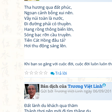
Tha hương qua đất phúc,
Ngoạn cảnh bỗng xui nên.
Vây núi toàn là nước,
Đi đường phải có thuyền.
Hang rồng thông biển lớn,
Sóng bạc rỡn cầu truyền.
Tiên Cát Hồng đâu tá?
Hơi thu động sáng lên.
Khi bạn so găng với cuộc đời, cuộc đời luôn luôn 
☆
☆
☆
☆
☆
Trả lời
Bản dịch của
Trương Việt Linh
Gửi bởi
Trương Việt Linh
ngày 06/09/201
Đất lành du khách qua thăm
Thảnh thơi nên mới đi tìm thắng du