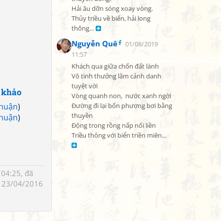
Hải âu dỡn sóng xoay vòng.

Thủy triều về biển, hải long 
thông… 
Nguyễn Quê
01/08/2019
11:57
Khách qua giữa chốn đất lành

Vô tình thưởng lãm cảnh danh 
tuyệt vời

 khảo
Vòng quanh non,  nước xanh ngời

Thuận
)
Đường đi lại bốn phương bơi bằng 
thuyền

Thuận
)
Động trong rồng nấp nối liền

Triều thông với biển triền miên… 
)
04:25, đã
 23/04/2016