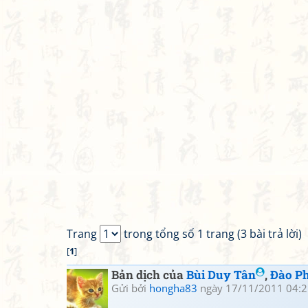
Trang
trong tổng số 1 trang (3 bài trả lời)
[
1
]
Bản dịch của
Bùi Duy Tân
,
Đào P
Gửi bởi
hongha83
ngày 17/11/2011 04:2