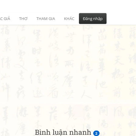
C GIẢ
THƠ
THAM GIA
KHÁC
Đăng nhập
Bình luận nhanh
2