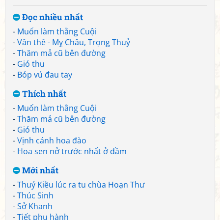
Đọc nhiều nhất
-
Muốn làm thằng Cuội
-
Vân thê - Mỵ Châu, Trọng Thuỷ
-
Thăm mả cũ bên đường
-
Gió thu
-
Bóp vú đau tay
Thích nhất
-
Muốn làm thằng Cuội
-
Thăm mả cũ bên đường
-
Gió thu
-
Vịnh cánh hoa đào
-
Hoa sen nở trước nhất ở đầm
Mới nhất
-
Thuý Kiều lúc ra tu chùa Hoạn Thư
-
Thúc Sinh
-
Sở Khanh
-
Tiết phụ hành