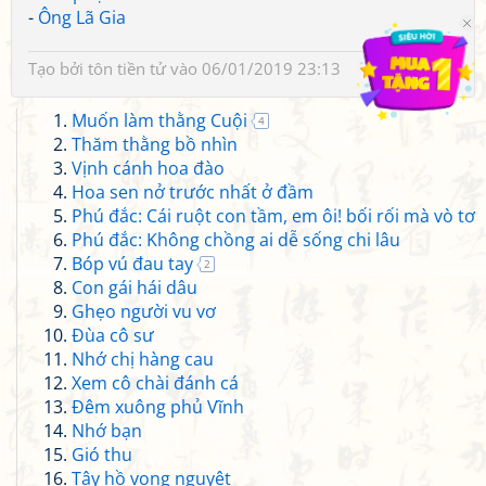
-
Ông Lã Gia
Tạo bởi
tôn tiền tử
vào 06/01/2019 23:13
Muốn làm thằng Cuội
4
Thăm thằng bồ nhìn
Vịnh cánh hoa đào
Hoa sen nở trước nhất ở đầm
Phú đắc: Cái ruột con tầm, em ôi! bối rối mà vò tơ
Phú đắc: Không chồng ai dễ sống chi lâu
Bóp vú đau tay
2
Con gái hái dâu
Ghẹo người vu vơ
Đùa cô sư
Nhớ chị hàng cau
Xem cô chài đánh cá
Đêm xuông phủ Vĩnh
Nhớ bạn
Gió thu
Tây hồ vọng nguyệt