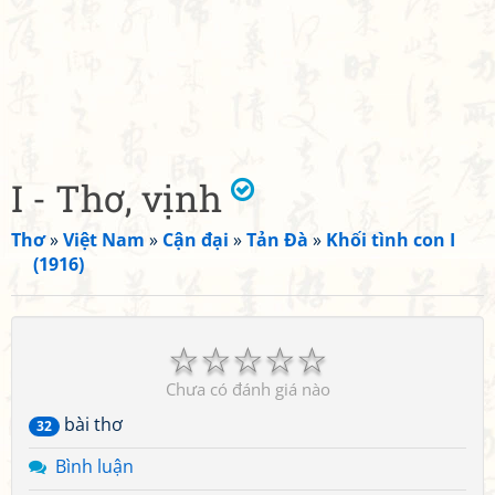
I - Thơ, vịnh
Thơ
»
Việt Nam
»
Cận đại
»
Tản Đà
»
Khối tình con I
(1916)
☆
☆
☆
☆
☆
Chưa có đánh giá nào
bài thơ
32
Bình luận