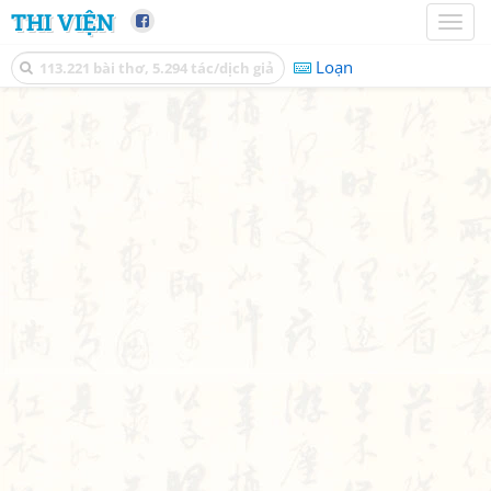
THI VIỆN
Toggl
naviga
Loạn