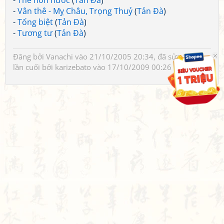
-
Thề non nước
(
Tản Đà
)
-
Vân thê - Mỵ Châu, Trọng Thuỷ
(
Tản Đà
)
-
Tống biệt
(
Tản Đà
)
-
Tương tư
(
Tản Đà
)
Đăng bởi
Vanachi
vào 21/10/2005 20:34, đã sửa 1 lần,
lần cuối bởi
karizebato
vào 17/10/2009 00:26