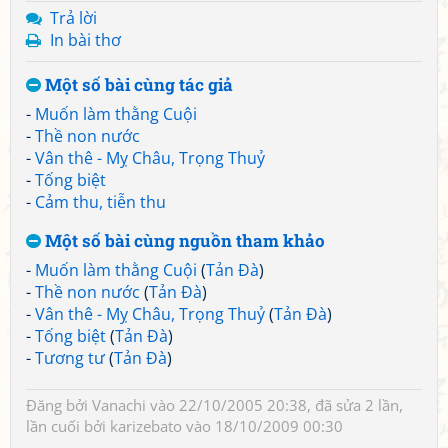
Trả lời
In bài thơ
Một số bài cùng tác giả
-
Muốn làm thằng Cuội
-
Thề non nước
-
Vân thê - Mỵ Châu, Trọng Thuỷ
-
Tống biệt
-
Cảm thu, tiễn thu
Một số bài cùng nguồn tham khảo
-
Muốn làm thằng Cuội
(
Tản Đà
)
-
Thề non nước
(
Tản Đà
)
-
Vân thê - Mỵ Châu, Trọng Thuỷ
(
Tản Đà
)
-
Tống biệt
(
Tản Đà
)
-
Tương tư
(
Tản Đà
)
Đăng bởi
Vanachi
vào 22/10/2005 20:38, đã sửa 2 lần,
lần cuối bởi
karizebato
vào 18/10/2009 00:30