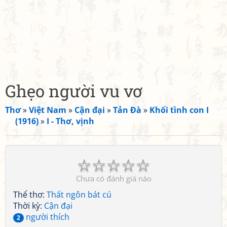
Ghẹo người vu vơ
Thơ
»
Việt Nam
»
Cận đại
»
Tản Đà
»
Khối tình con I
(1916)
»
I - Thơ, vịnh
☆
☆
☆
☆
☆
Chưa có đánh giá nào
Thể thơ:
Thất ngôn bát cú
Thời kỳ:
Cận đại
người thích
2