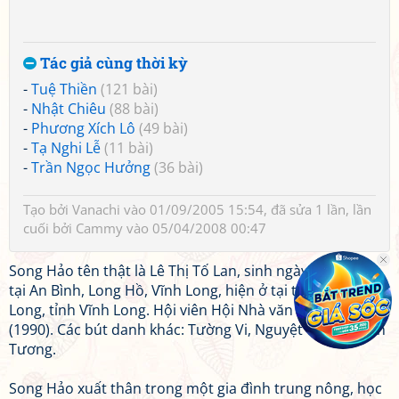
Tác giả cùng thời kỳ
-
Tuệ Thiền
(121 bài)
-
Nhật Chiêu
(88 bài)
-
Phương Xích Lô
(49 bài)
-
Tạ Nghi Lễ
(11 bài)
-
Trần Ngọc Hưởng
(36 bài)
Tạo bởi
Vanachi
vào 01/09/2005 15:54, đã sửa 1 lần, lần
cuối bởi
Cammy
vào 05/04/2008 00:47
Song Hảo tên thật là Lê Thị Tố Lan, sinh ngày 15/8/1951,
tại An Bình, Long Hồ, Vĩnh Long, hiện ở tại thị xã Vĩnh
Long, tỉnh Vĩnh Long. Hội viên Hội Nhà văn Việt Nam
(1990). Các bút danh khác: Tường Vi, Nguyệt Quế, Quỳnh
Tương.
Song Hảo xuất thân trong một gia đình trung nông, học