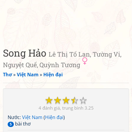
Song Hảo
Lê Thị Tố Lan, Tường Vi,
Nguyệt Quế, Quỳnh Tương
Thơ
»
Việt Nam
»
Hiện đại
☆
☆
☆
☆
☆
4
3.25
Nước:
Việt Nam
(
Hiện đại
)
bài thơ
5