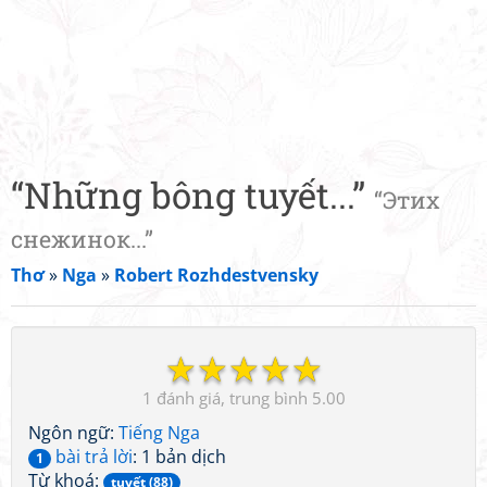
“Những bông tuyết...”
“Этих
снежинок...”
Thơ
»
Nga
»
Robert Rozhdestvensky
☆
☆
☆
☆
☆
1
5.00
Ngôn ngữ:
Tiếng Nga
bài trả lời
: 1 bản dịch
1
Từ khoá:
tuyết (88)