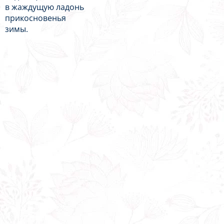
в жаждущую ладонь
прикосновенья
зимы.