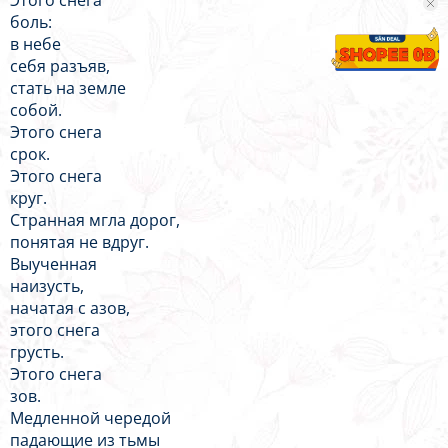
Этого снега
боль:
в небе
себя разъяв,
стать на земле
собой.
Этого снега
срок.
Этого снега
круг.
Странная мгла дорог,
понятая не вдруг.
Выученная
наизусть,
начатая с азов,
этого снега
грусть.
Этого снега
зов.
Медленной чередой
падающие из тьмы