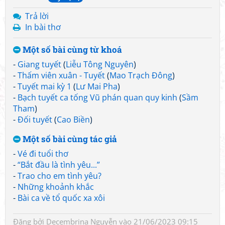
Trả lời
In bài thơ
Một số bài cùng từ khoá
-
Giang tuyết
(
Liễu Tông Nguyên
)
-
Thấm viên xuân - Tuyết
(
Mao Trạch Đông
)
-
Tuyết mai kỳ 1
(
Lư Mai Pha
)
-
Bạch tuyết ca tống Vũ phán quan quy kinh
(
Sầm
Tham
)
-
Đối tuyết
(
Cao Biền
)
Một số bài cùng tác giả
-
Vé đi tuổi thơ
-
“Bắt đầu là tình yêu...”
-
Trao cho em tình yêu?
-
Những khoảnh khắc
-
Bài ca về tổ quốc xa xôi
Đăng bởi
Decembrina Nguyễn
vào 21/06/2023 09:15