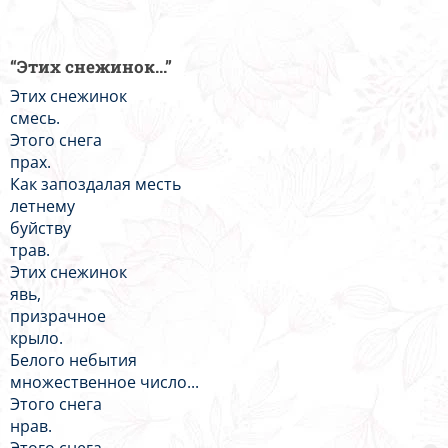
“Этих снежинок...”
Этих снежинок
смесь.
Этого снега
прах.
Как запоздалая месть
летнему
буйству
трав.
Этих снежинок
явь,
призрачное
крыло.
Белого небытия
множественное число...
Этого снега
нрав.