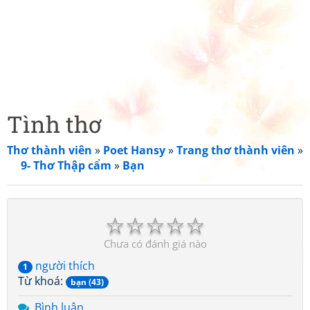
Tình thơ
Thơ thành viên
»
Poet Hansy
»
Trang thơ thành viên
»
9- Thơ Thập cẩm
»
Bạn
☆
☆
☆
☆
☆
Chưa có đánh giá nào
người thích
1
Từ khoá:
bạn (43)
Bình luận