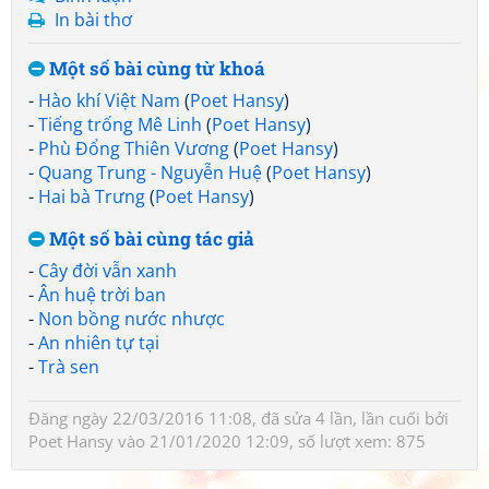
In bài thơ
Một số bài cùng từ khoá
-
Hào khí Việt Nam
(
Poet Hansy
)
-
Tiếng trống Mê Linh
(
Poet Hansy
)
-
Phù Đổng Thiên Vương
(
Poet Hansy
)
-
Quang Trung - Nguyễn Huệ
(
Poet Hansy
)
-
Hai bà Trưng
(
Poet Hansy
)
Một số bài cùng tác giả
-
Cây đời vẫn xanh
-
Ân huệ trời ban
-
Non bồng nước nhược
-
An nhiên tự tại
-
Trà sen
Đăng ngày 22/03/2016 11:08, đã sửa 4 lần, lần cuối bởi
Poet Hansy
vào 21/01/2020 12:09, số lượt xem: 875