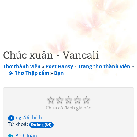
Chúc xuân - Vancali
Thơ thành viên
»
Poet Hansy
»
Trang thơ thành viên
»
9- Thơ Thập cẩm
»
Bạn
☆
☆
☆
☆
☆
Chưa có đánh giá nào
người thích
1
Từ khoá:
Đường (84)
Bình luận