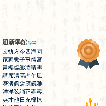
題
新
學
館
文
軌
方
今
四
海
同
，
家
家
教
子
事
儒
宮
。
書
樓
縹
緲
凌
晴
霧
，
講
席
清
高
占
午
風
。
濟
濟
佩
衾
應
儼
雅
，
洋
洋
弦
誦
正
雍
容
。
英
才
他
日
充
樑
棟
，