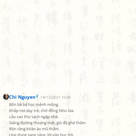
Chi Nguyen
14/12/2021 16:38
Bốn bề bể học mênh mông.

Khắp nơi dạy trẻ, chữ đồng Nho Gia.

Lầu cao thư sách ngập nhà.

Giảng đường thoáng mát, gió đà ghé thăm.

Rộn ràng khăn áo mũ thâm.

Ung dung sang sảng, lời văn học trò.
