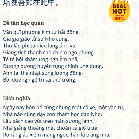
培
養
吾
知
在
此
中
。
Đề tân học quán
Văn quĩ phương kim tứ hải đồng,
Gia gia giáo tử sự Nho cung.
Thư lâu phiêu diểu lăng tình vụ,
Giảng tịch thanh cao chiếm ngọ phong.
Tế tế bội khâm ưng nghiễm nhã,
Dương dương huyền tụng chính ung dung.
Anh tài tha nhật sung lương đống,
Bồi dưỡng ngô tri tại thử trung.
Dịch nghĩa
Ngày nay bốn bể cùng chung một cỡ xe, một văn tự,
Nhà nào cũng dạy con chăm học đạo Nho.
Lầu sách cao vút trên màn sương lạnh,
Nhà giảng thoáng mát choán cả gió trưa.
Rỡ ràng áo xiêm mang ngọc, hẳn là trang nhã,