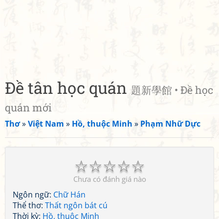
Đề tân học quán
題新學館 • Đề học
quán mới
Thơ
»
Việt Nam
»
Hồ, thuộc Minh
»
Phạm Nhữ Dực
☆
☆
☆
☆
☆
Chưa có đánh giá nào
Ngôn ngữ:
Chữ Hán
Thể thơ:
Thất ngôn bát cú
Thời kỳ:
Hồ, thuộc Minh