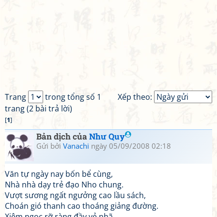
Trang
trong tổng số 1
Xếp theo:
trang (2 bài trả lời)
[
1
]
Bản dịch của
Như Quy
Gửi bởi
Vanachi
ngày 05/09/2008 02:18
Văn tự ngày nay bốn bể cùng,
Nhà nhà dạy trẻ đạo Nho chung.
Vượt sương ngất ngưởng cao lầu sách,
Choán gió thanh cao thoáng giảng đường.
Xiêm ngọc rỡ ràng đầy vẻ nhã,