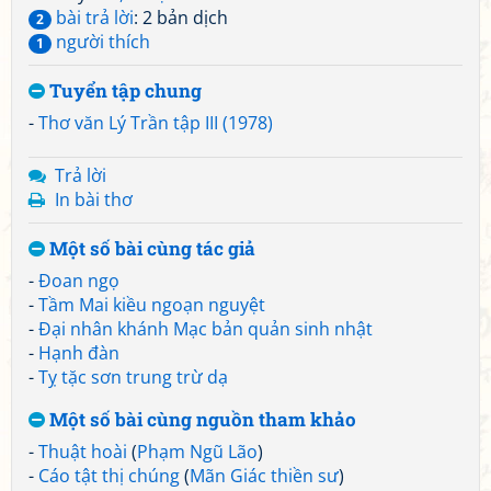
bài trả lời
: 2 bản dịch
2
người thích
1
Tuyển tập chung
-
Thơ văn Lý Trần tập III (1978)
Trả lời
In bài thơ
Một số bài cùng tác giả
-
Đoan ngọ
-
Tầm Mai kiều ngoạn nguyệt
-
Đại nhân khánh Mạc bản quản sinh nhật
-
Hạnh đàn
-
Tỵ tặc sơn trung trừ dạ
Một số bài cùng nguồn tham khảo
-
Thuật hoài
(
Phạm Ngũ Lão
)
-
Cáo tật thị chúng
(
Mãn Giác thiền sư
)