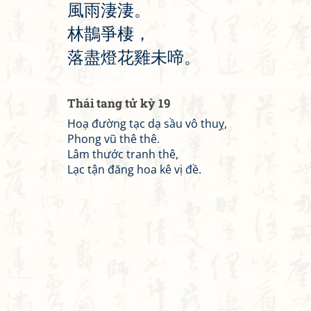
風
雨
淒
淒
。
林
鵲
爭
棲
，
落
盡
燈
花
雞
未
啼
。
Thái tang tử kỳ 19
Hoạ đường tạc dạ sầu vô thuỵ,
Phong vũ thê thê.
Lâm thước tranh thê,
Lạc tận đăng hoa kê vị đề.