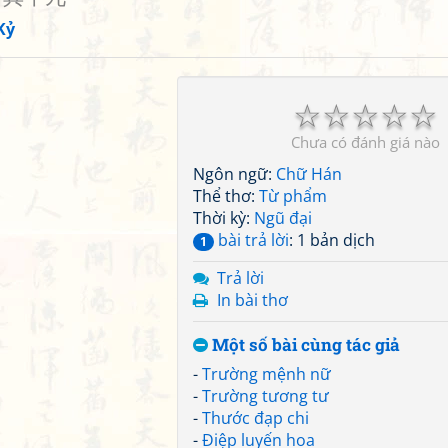
Kỷ
☆
☆
☆
☆
☆
Chưa có đánh giá nào
Ngôn ngữ:
Chữ Hán
Thể thơ:
Từ phẩm
Thời kỳ:
Ngũ đại
bài trả lời
: 1 bản dịch
1
Trả lời
In bài thơ
Một số bài cùng tác giả
-
Trường mệnh nữ
-
Trường tương tư
-
Thước đạp chi
-
Điệp luyến hoa