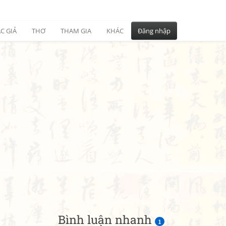
C GIẢ
THƠ
THAM GIA
KHÁC
Đăng nhập
Bình luận nhanh
1