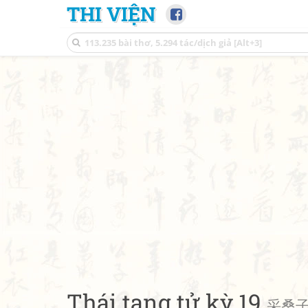
THI VIỆN
Thái tang tử kỳ 19
采桑