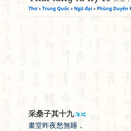
Thơ
»
Trung Quốc
»
Ngũ đại
»
Phùng Duyên 
采
桑
子
其
十
九
畫
堂
昨
夜
愁
無
睡
，