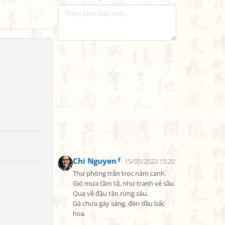
Chi Nguyen
15/05/2023 15:20
Thư phòng trằn trọc năm canh.

Gió mưa tầm tã, như tranh vẻ sầu.

Quạ về đậu tận rừng sâu.

Gà chưa gáy sáng, đèn dầu bấc 
hoa.