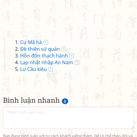
Cự Mã hà
1
Đề thiên sứ quán
1
Hỗn độn thạch hành
1
Lạp nhật nhập An Nam
1
Lư Câu kiều
1
Bình luận nhanh
0
Bạn đang bình luận với tư cách khách viếng thăm. Để có thể theo dõi và