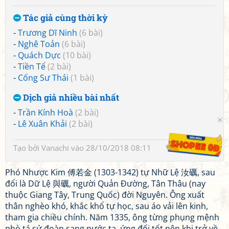
Tác giả cùng thời kỳ
-
Trương Dĩ Ninh
(6 bài)
-
Nghê Toản
(6 bài)
-
Quách Dực
(10 bài)
-
Tiền Tể
(2 bài)
-
Cống Sư Thái
(1 bài)
Dịch giả nhiều bài nhất
-
Trần Kính Hoà
(2 bài)
-
Lê Xuân Khải
(2 bài)
Tạo bởi
Vanachi
vào 28/10/2018 08:11
Phó Nhược Kim 傅若金 (1303-1342) tự Nhữ Lệ 汝礪, sau
đổi là Dữ Lệ 與礪, người Quản Đường, Tân Thâu (nay
thuộc Giang Tây, Trung Quốc) đời Nguyên. Ông xuất
thân nghèo khó, khắc khổ tự học, sau áo vải lên kinh,
tham gia chiều chính. Năm 1335, ông từng phụng mệnh
phò tá sứ đoàn sang nước ta, ứng đối tốt nên khi trở về