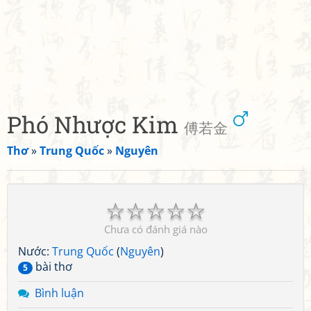
Phó Nhược Kim
傅若金
Thơ
»
Trung Quốc
»
Nguyên
☆
☆
☆
☆
☆
Chưa có đánh giá nào
Nước:
Trung Quốc
(
Nguyên
)
bài thơ
5
Bình luận