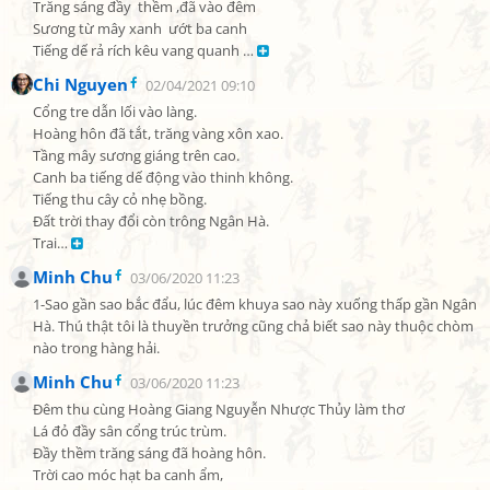
Trăng sáng đầy  thềm ,đã vào đêm

Sương từ mây xanh  ướt ba canh

Tiếng dế rả rích kêu vang quanh … 
Chi Nguyen
02/04/2021 09:10
Cổng tre dẫn lối vào làng.

Hoàng hôn đã tắt, trăng vàng xôn xao.

Tầng mây sương giáng trên cao.

Canh ba tiếng dế động vào thinh không.

Tiếng thu cây cỏ nhẹ bồng.

Đất trời thay đổi còn trông Ngân Hà.

Trai… 
Minh Chu
03/06/2020 11:23
1-Sao gần sao bắc đẩu, lúc đêm khuya sao này xuống thấp gần Ngân 
Hà. Thú thật tôi là thuyền trưởng cũng chả biết sao này thuộc chòm 
nào trong hàng hải.
Minh Chu
03/06/2020 11:23
Đêm thu cùng Hoàng Giang Nguyễn Nhược Thủy làm thơ

Lá đỏ đầy sân cổng trúc trùm.

Đầy thềm trăng sáng đã hoàng hôn.

Trời cao móc hạt ba canh ẩm,
