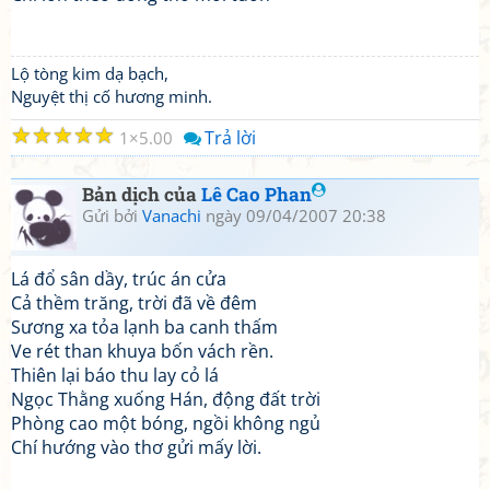
Lộ tòng kim dạ bạch,
Nguyệt thị cố hương minh.
☆
☆
☆
☆
☆
Trả lời
1
5.00
Bản dịch của
Lê Cao Phan
Gửi bởi
Vanachi
ngày 09/04/2007 20:38
Lá đổ sân dầy, trúc án cửa
Cả thềm trăng, trời đã về đêm
Sương xa tỏa lạnh ba canh thấm
Ve rét than khuya bốn vách rền.
Thiên lại báo thu lay cỏ lá
Ngọc Thằng xuống Hán, động đất trời
Phòng cao một bóng, ngồi không ngủ
Chí hướng vào thơ gửi mấy lời.