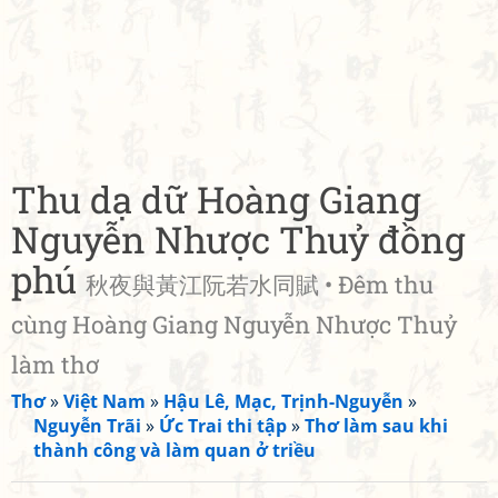
Thu dạ dữ Hoàng Giang
Nguyễn Nhược Thuỷ đồng
phú
秋夜與黃江阮若水同賦 • Đêm thu
cùng Hoàng Giang Nguyễn Nhược Thuỷ
làm thơ
Thơ
»
Việt Nam
»
Hậu Lê, Mạc, Trịnh-Nguyễn
»
Nguyễn Trãi
»
Ức Trai thi tập
»
Thơ làm sau khi
thành công và làm quan ở triều