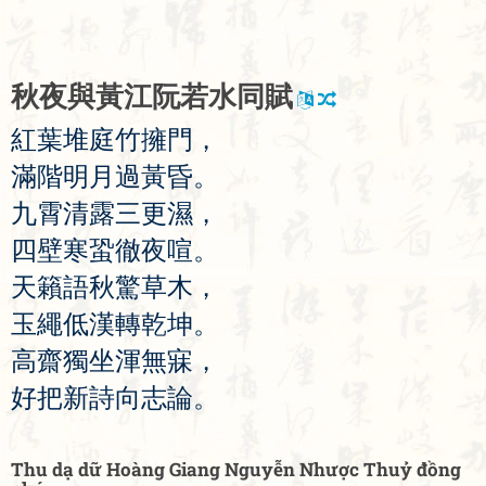
秋
夜
與
黃
江
阮
若
水
同
賦
紅
葉
堆
庭
竹
擁
門
，
滿
階
明
月
過
黃
昏
。
九
霄
清
露
三
更
濕
，
四
壁
寒
蛩
徹
夜
喧
。
天
籟
語
秋
驚
草
木
，
玉
繩
低
漢
轉
乾
坤
。
高
齋
獨
坐
渾
無
寐
，
好
把
新
詩
向
志
論
。
Thu dạ dữ Hoàng Giang Nguyễn Nhược Thuỷ đồng