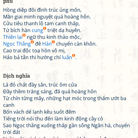
phú
Hồng diệp đôi đình trúc ủng môn,
Mãn giai minh nguyệt quá hoàng hôn.
Cửu tiêu thanh lộ tam canh thấp,
Tứ bích hàn
cung
triệt dạ huyên.
Thiên lại
ngữ thu kinh thảo mộc,
Ngọc Thằng
đê
Hán
chuyển càn khôn.
Cao trai độc toạ hồn vô mị,
Hảo bả tân thi hướng chí
luân
.
Dịch nghĩa
Lá đỏ chất đầy sân, trúc ôm cửa
Đầy thềm trăng sáng, đã quá hoàng hôn
Từ chín từng mây, những hạt móc trong thấm ướt ba
canh
Bốn vách dế lạnh kêu suốt đêm
Tiếng trời nói thu đến làm kinh động cây cỏ
Sao Ngọc thằng xuống thấp gần sông Ngân hà, chuyển
trời đất