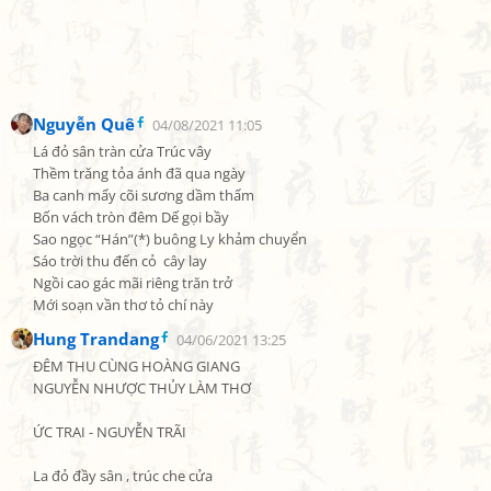
Nguyễn Quê
04/08/2021 11:05
Lá đỏ sân tràn cửa Trúc vây

Thềm trăng tỏa ánh đã qua ngày

Ba canh mấy cõi sương dầm thấm

Bốn vách tròn đêm Dế gọi bầy

Sao ngọc “Hán”(*) buông Ly khảm chuyển

Sáo trời thu đến cỏ  cây lay

Ngồi cao gác mãi riêng trăn trở

Mới soạn vần thơ tỏ chí này
Hung Trandang
04/06/2021 13:25
ĐÊM THU CÙNG HOÀNG GIANG

NGUYỄN NHƯỢC THỦY LÀM THƠ

ỨC TRAI - NGUYỄN TRÃI

La đỏ đầy sân , trúc che cửa
