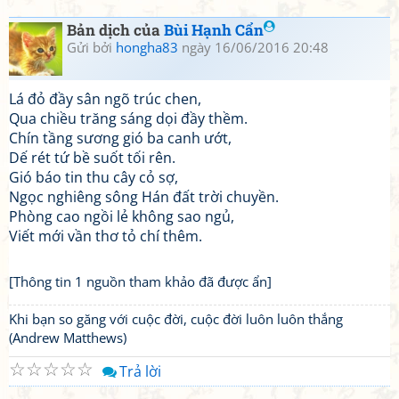
Bản dịch của
Bùi Hạnh Cẩn
Gửi bởi
hongha83
ngày 16/06/2016 20:48
Lá đỏ đầy sân ngõ trúc chen,
Qua chiều trăng sáng dọi đầy thềm.
Chín tầng sương gió ba canh ướt,
Dế rét tứ bề suốt tối rên.
Gió báo tin thu cây cỏ sợ,
Ngọc nghiêng sông Hán đất trời chuyền.
Phòng cao ngồi lẻ không sao ngủ,
Viết mới vần thơ tỏ chí thêm.
[Thông tin 1 nguồn tham khảo đã được ẩn]
Khi bạn so găng với cuộc đời, cuộc đời luôn luôn thắng
(Andrew Matthews)
☆
☆
☆
☆
☆
Trả lời