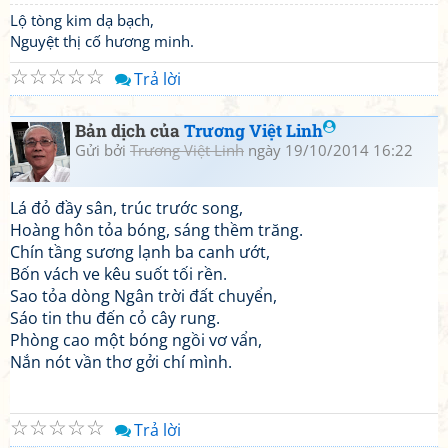
Lộ tòng kim dạ bạch,
Nguyệt thị cố hương minh.
☆
☆
☆
☆
☆
Trả lời
Bản dịch của
Trương Việt Linh
Gửi bởi
Trương Việt Linh
ngày 19/10/2014 16:22
Lá đỏ đầy sân, trúc trước song,
Hoàng hôn tỏa bóng, sáng thềm trăng.
Chín tầng sương lạnh ba canh ướt,
Bốn vách ve kêu suốt tối rền.
Sao tỏa dòng Ngân trời đất chuyển,
Sáo tin thu đến cỏ cây rung.
Phòng cao một bóng ngồi vơ vẩn,
Nắn nót vần thơ gởi chí mình.
☆
☆
☆
☆
☆
Trả lời