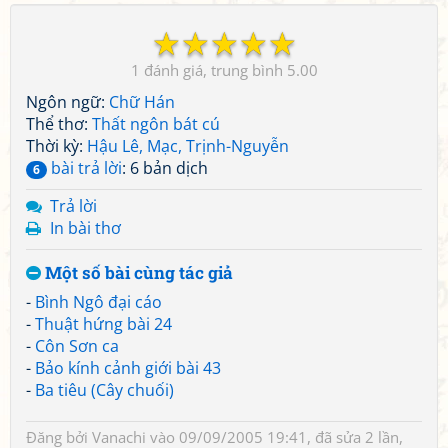
☆
☆
☆
☆
☆
1
5.00
Ngôn ngữ:
Chữ Hán
Thể thơ:
Thất ngôn bát cú
Thời kỳ:
Hậu Lê, Mạc, Trịnh-Nguyễn
bài trả lời
: 6 bản dịch
6
Trả lời
In bài thơ
Một số bài cùng tác giả
-
Bình Ngô đại cáo
-
Thuật hứng bài 24
-
Côn Sơn ca
-
Bảo kính cảnh giới bài 43
-
Ba tiêu (Cây chuối)
Đăng bởi
Vanachi
vào 09/09/2005 19:41, đã sửa 2 lần,