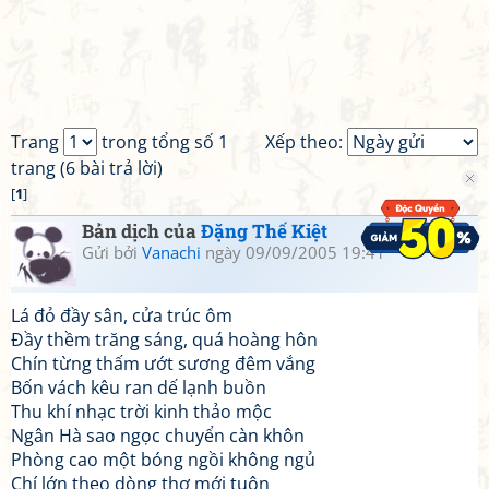
Trang
trong tổng số 1
Xếp theo:
trang (6 bài trả lời)
[
1
]
Bản dịch của
Đặng Thế Kiệt
Gửi bởi
Vanachi
ngày 09/09/2005 19:41
Lá đỏ đầy sân, cửa trúc ôm
Đầy thềm trăng sáng, quá hoàng hôn
Chín từng thấm ướt sương đêm vắng
Bốn vách kêu ran dế lạnh buồn
Thu khí nhạc trời kinh thảo mộc
Ngân Hà sao ngọc chuyển càn khôn
Phòng cao một bóng ngồi không ngủ
Chí lớn theo dòng thơ mới tuôn