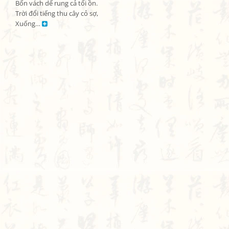
Bốn vách dế rung cả tối ồn.

Trời đổi tiếng thu cây cỏ sợ,

Xuống… 