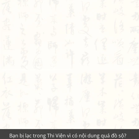
Bạn bị lạc trong Thi Viện vì có nội dung quá đồ sộ?