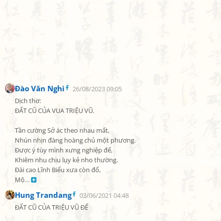
Đào Văn Nghi
26/08/2023 09:05
Dịch thơ:

ĐẤT CŨ CỦA VUA TRIỆU VŨ.

Tần cường Sở ác theo nhau mất,

Nhún nhịn đàng hoàng chủ một phương.

Được ý tùy mình xưng nghiệp đế,

Khiêm nhu chịu lụy kẻ nho thường.

Đài cao Lĩnh Biểu xưa còn đổ,

Mộ… 
Hung Trandang
03/06/2021 04:48
ĐẤT CŨ CỦA TRIỆU VŨ ĐẾ
