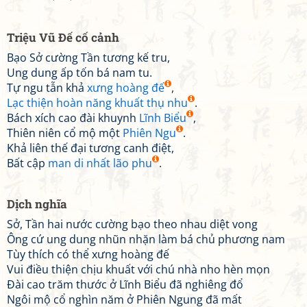
Triệu Vũ Đế cố cảnh
Bạo Sở cường Tần tương kế tru,
Ung dung ấp tốn bá nam tu.
Tự ngu tẫn khả
xưng hoàng đế
,
Lạc thiện hoàn năng khuất thụ nhu
.
Bách xích cao đài khuynh
Lĩnh Biểu
,
Thiên niên cổ mộ một
Phiên Ngu
.
Khả liên thế đại tương canh điệt,
Bất cập
man di nhất lão phu
.
Dịch nghĩa
Sở, Tần hai nước cường bạo theo nhau diệt vong
Ông cứ ung dung nhũn nhặn làm bá chủ phương nam
Tùy thích có thể xưng hoàng đế
Vui điều thiện chịu khuất với chú nhà nho hèn mọn
Đài cao trăm thước ở Lĩnh Biểu đã nghiêng đổ
Ngôi mộ cổ nghìn năm ở Phiên Ngung đã mất