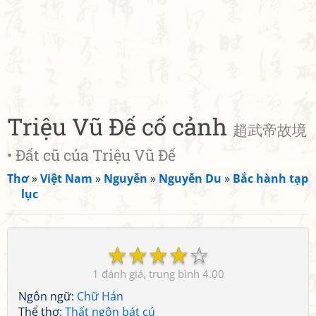
Triệu Vũ Đế cố cảnh
趙武帝故境
• Đất cũ của Triệu Vũ Đế
Thơ
»
Việt Nam
»
Nguyễn
»
Nguyễn Du
»
Bắc hành tạp
lục
☆
☆
☆
☆
☆
1
4.00
Ngôn ngữ:
Chữ Hán
Thể thơ:
Thất ngôn bát cú