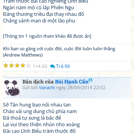
Trăm thước đài cao nghiêng Lĩnh Biểu
Ngàn năm mộ cũ lấp Phiên Ngu
Đáng thương triều đại thay nhau đổ
Chẳng sánh man di một lão phu
[Thông tin 1 nguồn tham khảo đã được ẩn]
Khi bạn so găng với cuộc đời, cuộc đời luôn luôn thắng
(Andrew Matthews)
☆
☆
☆
☆
☆
Trả lời
1
4.00
Bản dịch của
Bùi Hạnh Cẩn
Gửi bởi
Vanachi
ngày 28/04/2014 22:02
Sở Tần hung bạo nối nhau tan
Chào vái ung dung chủ phía nam
Đã thoả tự xưng là bậc đế
Lại vui theo thiện nhún nho xoàng
Đài cao Lĩnh Biểu trăm thước đổ