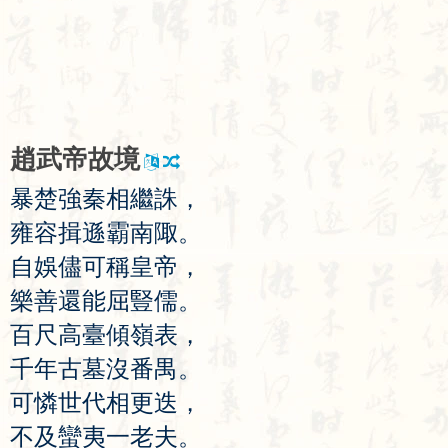
趙
武
帝
故
境
暴
楚
強
秦
相
繼
誅
，
雍
容
揖
遜
霸
南
陬
。
自
娛
儘
可
稱
皇
帝
，
樂
善
還
能
屈
豎
儒
。
百
尺
高
臺
傾
嶺
表
，
千
年
古
墓
沒
番
禺
。
可
憐
世
代
相
更
迭
，
不
及
蠻
夷
一
老
夫
。