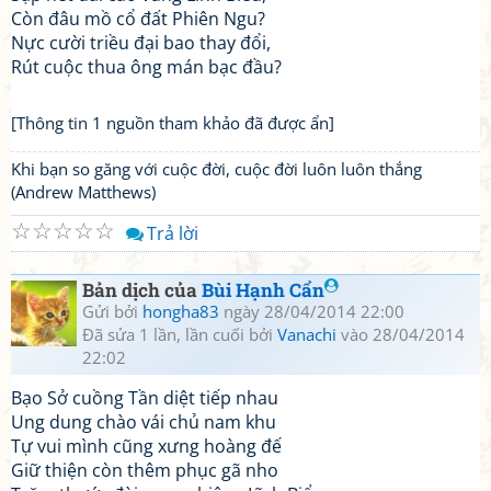
Còn đâu mồ cổ đất Phiên Ngu?
Nực cười triều đại bao thay đổi,
Rút cuộc thua ông mán bạc đầu?
[Thông tin 1 nguồn tham khảo đã được ẩn]
Khi bạn so găng với cuộc đời, cuộc đời luôn luôn thắng
(Andrew Matthews)
☆
☆
☆
☆
☆
Trả lời
Bản dịch của
Bùi Hạnh Cẩn
Gửi bởi
hongha83
ngày 28/04/2014 22:00
Đã sửa 1 lần, lần cuối bởi
Vanachi
vào 28/04/2014
22:02
Bạo Sở cuồng Tần diệt tiếp nhau
Ung dung chào vái chủ nam khu
Tự vui mình cũng xưng hoàng đế
Giữ thiện còn thêm phục gã nho