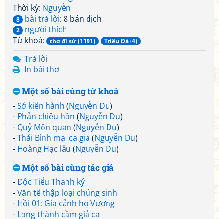
Thời kỳ:
Nguyễn
bài trả lời
: 8 bản dịch
8
người thích
2
Từ khoá:
thơ đi sứ (1191)
Triệu Đà (4)
Trả lời
In bài thơ
Một số bài cùng từ khoá
-
Sở kiến hành
(
Nguyễn Du
)
-
Phản chiêu hồn
(
Nguyễn Du
)
-
Quỷ Môn quan
(
Nguyễn Du
)
-
Thái Bình mại ca giả
(
Nguyễn Du
)
-
Hoàng Hạc lâu
(
Nguyễn Du
)
Một số bài cùng tác giả
-
Độc Tiểu Thanh ký
-
Văn tế thập loại chúng sinh
-
Hồi 01: Gia cảnh họ Vương
-
Long thành cầm giả ca