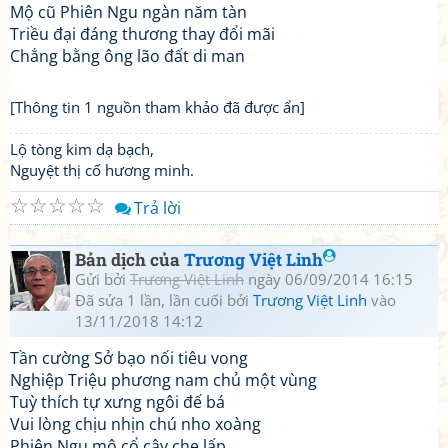
Mộ cũ Phiên Ngu ngàn năm tàn
Triều đại đáng thương thay đổi mãi
Chẳng bằng ông lão đất di man
[Thông tin 1 nguồn tham khảo đã được ẩn]
Lộ tòng kim dạ bạch,
Nguyệt thị cố hương minh.
☆
☆
☆
☆
☆
Trả lời
Bản dịch của
Trương Việt Linh
Gửi bởi
Trương Việt Linh
ngày 06/09/2014 16:15
Đã sửa 1 lần, lần cuối bởi
Trương Việt Linh
vào
13/11/2018 14:12
Tần cường Sở bạo nối tiêu vong
Nghiệp Triệu phương nam chủ một vùng
Tuỳ thích tự xưng ngôi đế bá
Vui lòng chịu nhịn chú nho xoàng
Phiên Ngu mộ cổ cây che lấp