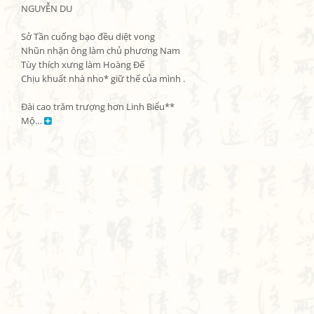
NGUYỄN DU

Sở Tần cuống bạo đều diệt vong

Nhũn nhặn ông làm chủ phương Nam

Tùy thích xưng làm Hoàng Đế

Chịu khuất nhà nho* giữ thế của mình .

Đài cao trăm trượng hơn Linh Biểu**

Mộ… 