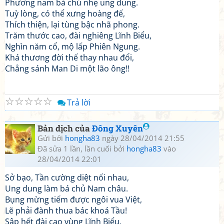
Phương nam bá chủ nhẹ ung dung.
Tuỳ lòng, có thể xưng hoàng đế,
Thích thiện, lại tùng bậc nhã phong.
Trăm thước cao, đài nghiêng Lĩnh Biểu,
Nghìn năm cổ, mộ lấp Phiên Ngung.
Khá thương đời thế thay nhau đổi,
Chẳng sánh Man Di một lão ông!!
☆
☆
☆
☆
☆
Trả lời
Bản dịch của
Đông Xuyên
Gửi bởi
hongha83
ngày 28/04/2014 21:55
Đã sửa 1 lần, lần cuối bởi
hongha83
vào
28/04/2014 22:01
Sở bạo, Tần cường diệt nối nhau,
Ung dung làm bá chủ Nam châu.
Bụng mừng tiếm được ngôi vua Việt,
Lẽ phải đành thua bác khoá Tầu!
Sập hết đài cao vùng Lĩnh Biểu,