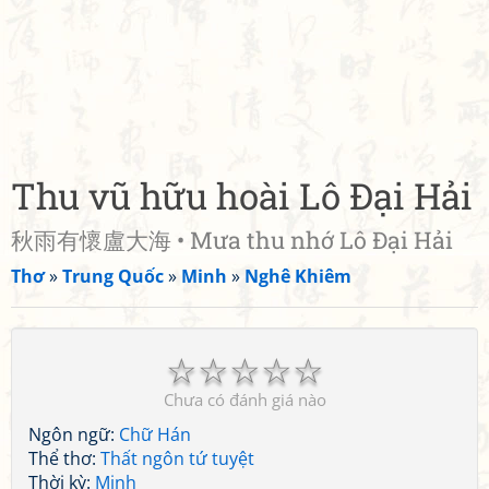
Thu vũ hữu hoài Lô Đại Hải
秋雨有懷盧大海 • Mưa thu nhớ Lô Đại Hải
Thơ
»
Trung Quốc
»
Minh
»
Nghê Khiêm
☆
☆
☆
☆
☆
Chưa có đánh giá nào
Ngôn ngữ:
Chữ Hán
Thể thơ:
Thất ngôn tứ tuyệt
Thời kỳ:
Minh