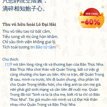
只
愁
靜
院
空
階
裏
，
滴
碎
相
知
鮑
子
心
。
Thu vũ hữu hoài Lô Đại Hải
Thu vũ tiêu tao tứ bất câm,
Tiểu song vô mị ủng hàn khâm.
Chỉ sầu tĩnh viện không giai lý,
[1]
Tích toái tương tri
Bão tử tâm
.
Chú thích:
[1]
Ý nói tấm lòng rộng rãi và thương bạn của Bão Thúc Nha.
Bão Thúc Nha chơi thân với Quản Trọng, bất cứ việc gì
cũng nhường cho bạn ưu tiên. Khi ra trận, để Quản Trọng
đi sau, mình ra trước; khi đi buôn chung, chia phần lời
cho Quản Trọng nhiều hơn, cho rằng anh ta còn mẹ già
nên phải giữ sinh mạng và cần tiền để nuôi mẹ. Quản
Trọng đã nói “Sinh ra ta là cha mẹ, biết rõ ta chỉ có Bão
Thúc Nha”. Tác giả muốn nói mình và Lô Đại Hải thân
nhau như Quản Trọng và Bão Thúc Nha.