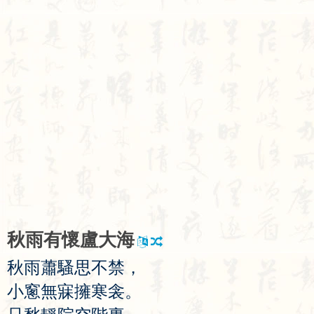
秋
雨
有
懷
盧
大
海
秋
雨
蕭
騷
思
不
禁
，
小
窻
無
寐
擁
寒
衾
。