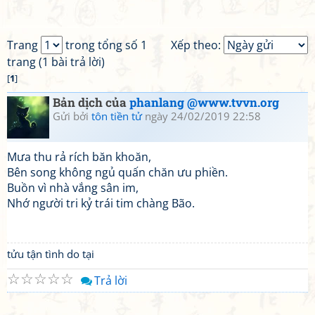
Trang
trong tổng số 1
Xếp theo:
trang (1 bài trả lời)
[
1
]
Bản dịch của
phanlang @www.tvvn.org
Gửi bởi
tôn tiền tử
ngày 24/02/2019 22:58
Mưa thu rả rích băn khoăn,
Bên song không ngủ quấn chăn ưu phiền.
Buồn vì nhà vắng sân im,
Nhớ người tri kỷ trái tim chàng Bão.
tửu tận tình do tại
☆
☆
☆
☆
☆
Trả lời