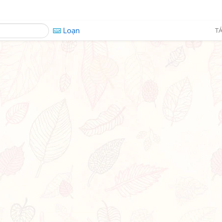
Loạn
TÁ