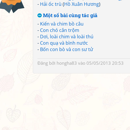
-
Hải ốc trù
(
Hồ Xuân Hương
)
Một số bài cùng tác giả
-
Kiến và chim bồ câu
-
Con chó cắn trộm
-
Dơi, loài chim và loài thú
-
Con quạ và bình nước
-
Bốn con bò và con sư tử
Đăng bởi
hongha83
vào 05/05/2013 20:53