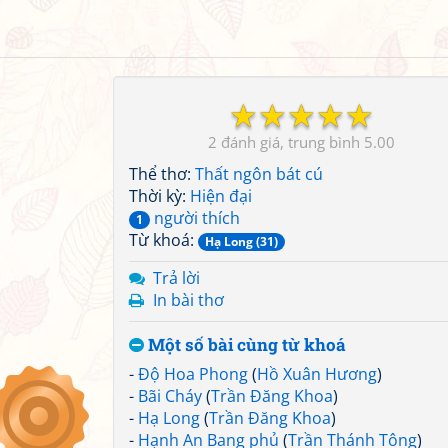
☆
☆
☆
☆
☆
2
5.00
Thể thơ:
Thất ngôn bát cú
Thời kỳ:
Hiện đại
người thích
1
Từ khoá:
Hạ Long (31)
Trả lời
In bài thơ
Một số bài cùng từ khoá
-
Độ Hoa Phong
(
Hồ Xuân Hương
)
-
Bãi Cháy
(
Trần Đăng Khoa
)
-
Hạ Long
(
Trần Đăng Khoa
)
-
Hạnh An Bang phủ
(
Trần Thánh Tông
)