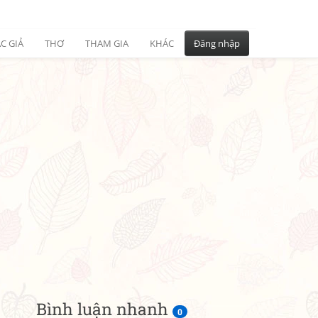
C GIẢ
THƠ
THAM GIA
KHÁC
Đăng nhập
Bình luận nhanh
0