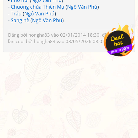
-
Phố núi
(
Ngô Văn Phú
)
-
Chuông chùa Thiên Mụ
(
Ngô Văn Phú
)
-
Trâu
(
Ngô Văn Phú
)
-
Sang hè
(
Ngô Văn Phú
)
Đăng bởi
hongha83
vào 02/01/2014 18:30, đã sửa 1 lần,
lần cuối bởi
hongha83
vào 08/05/2026 08:05