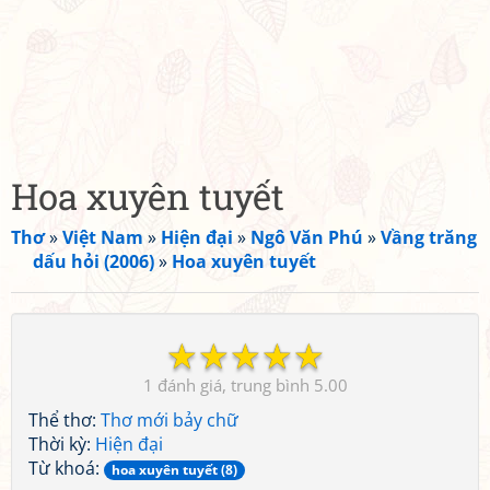
Hoa xuyên tuyết
Thơ
»
Việt Nam
»
Hiện đại
»
Ngô Văn Phú
»
Vầng trăng
dấu hỏi (2006)
»
Hoa xuyên tuyết
☆
☆
☆
☆
☆
1
5.00
Thể thơ:
Thơ mới bảy chữ
Thời kỳ:
Hiện đại
Từ khoá:
hoa xuyên tuyết (8)