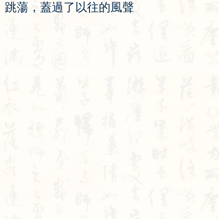
跳
蕩
，
蓋
過
了
以
往
的
風
聲