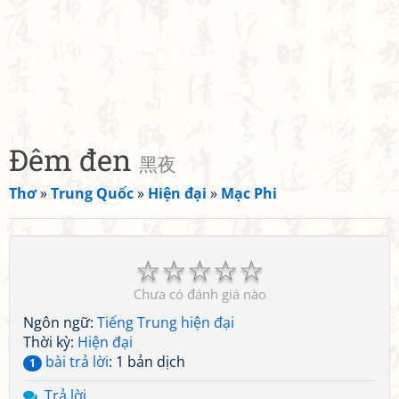
Đêm đen
黑夜
Thơ
»
Trung Quốc
»
Hiện đại
»
Mạc Phi
☆
☆
☆
☆
☆
Chưa có đánh giá nào
Ngôn ngữ:
Tiếng Trung hiện đại
Thời kỳ:
Hiện đại
bài trả lời
: 1 bản dịch
1
Trả lời