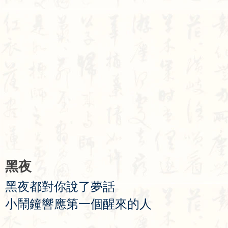
黑
夜
黑
夜
都
對
你
說
了
夢
話
小
鬧
鐘
響
應
第
一
個
醒
來
的
人