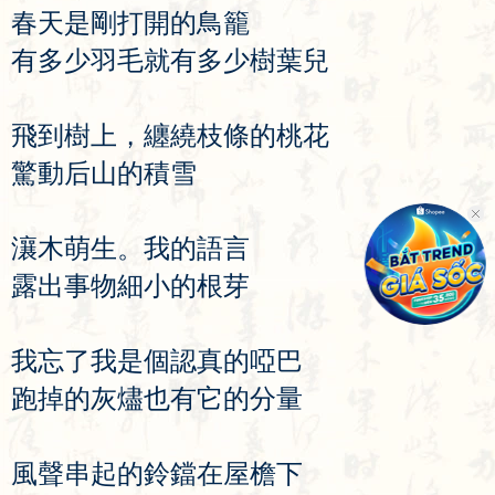
春
天
是
剛
打
開
的
鳥
籠
有
多
少
羽
毛
就
有
多
少
樹
葉
兒
飛
到
樹
上
，
纏
繞
枝
條
的
桃
花
驚
動
后
山
的
積
雪
瀼
木
萌
生
。
我
的
語
言
露
出
事
物
細
小
的
根
芽
我
忘
了
我
是
個
認
真
的
啞
巴
跑
掉
的
灰
燼
也
有
它
的
分
量
風
聲
串
起
的
鈴
鐺
在
屋
檐
下