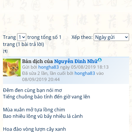
Trang
trong tổng số 1
Xếp theo:
trang (1 bài trả lời)
[
1
]
Bản dịch của
Nguyễn Đình Nhữ
Gửi bởi
hongha83
ngày 05/08/2019 18:13
Đã sửa 2 lần, lần cuối bởi
hongha83
vào
08/09/2019 20:44
Đêm đen cùng bạn nói mơ
Tiếng chuông báo tỉnh đến giờ vang lên
Mùa xuân mở tựa lồng chim
Bao nhiêu lông vũ bấy nhiêu lá cành
Hoa đào vòng lượn cây xanh