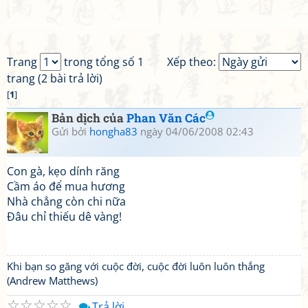
Trang
trong tổng số 1
Xếp theo:
trang (2 bài trả lời)
[
1
]
Bản dịch của
Phan Văn Các
Gửi bởi
hongha83
ngày 04/06/2008 02:43
Con gà, kẹo dính răng
Cầm áo để mua hương
Nhà chẳng còn chi nữa
Đâu chỉ thiếu dê vàng!
Khi bạn so găng với cuộc đời, cuộc đời luôn luôn thắng
(Andrew Matthews)
☆
☆
☆
☆
☆
Trả lời