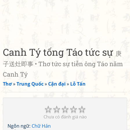
Canh Tý tống Táo tức sự
庚
子送灶即事 • Thơ tức sự tiễn ông Táo năm
Canh Tý
Thơ
»
Trung Quốc
»
Cận đại
»
Lỗ Tấn
☆
☆
☆
☆
☆
Chưa có đánh giá nào
Ngôn ngữ:
Chữ Hán