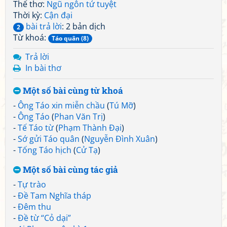
Thể thơ:
Ngũ ngôn tứ tuyệt
Thời kỳ:
Cận đại
bài trả lời
: 2 bản dịch
2
Từ khoá:
Táo quân (8)
Trả lời
In bài thơ
Một số bài cùng từ khoá
-
Ông Táo xin miễn chầu
(
Tú Mỡ
)
-
Ông Táo
(
Phan Văn Trị
)
-
Tế Táo từ
(
Phạm Thành Đại
)
-
Sớ gửi Táo quân
(
Nguyễn Đình Xuân
)
-
Tống Táo hịch
(
Cử Tạ
)
Một số bài cùng tác giả
-
Tự trào
-
Đề Tam Nghĩa tháp
-
Đêm thu
-
Đề từ “Cỏ dại”