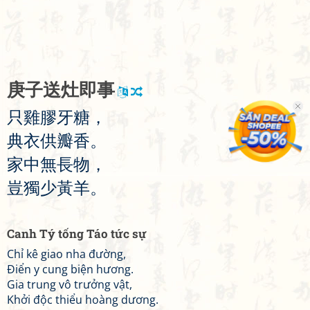
庚
子
送
灶
即
事
只
雞
膠
牙
糖
，
典
衣
供
瓣
香
。
家
中
無
長
物
，
豈
獨
少
黃
羊
。
Canh Tý tống Táo tức sự
Chỉ kê giao nha đường,
Điển y cung biện hương.
Gia trung vô trưởng vật,
Khởi độc thiểu hoàng dương.