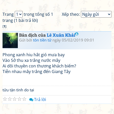
Trang
trong tổng số 1
Xếp theo:
trang (1 bài trả lời)
[
1
]
Bản dịch của
Lê Xuân Khải
Gửi bởi
tôn tiền tử
ngày 05/02/2019 09:01
Phong xanh hiu hắt gió mưa bay
Vào Sở thu xa trắng nước mây
Ai dõi thuyền con thương khách biếm?
Tiễn nhau mây trắng đến Giang Tây
tửu tận tình do tại
☆
☆
☆
☆
☆
Trả lời