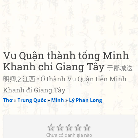
Vu Quận thành tống Minh
Khanh chi Giang Tây
于郡城送
明卿之江西 • Ở thành Vu Quận tiễn Minh
Khanh đi Giang Tây
Thơ
»
Trung Quốc
»
Minh
»
Lý Phan Long
☆
☆
☆
☆
☆
Chưa có đánh giá nào