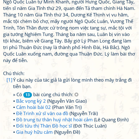
Ngô Quốc Luân tự Minh Khanh, người Hưng Quốc, Giang Tây,
tiến sĩ năm Gia Tĩnh thứ 29, quan đến Tả tham chính Hà Nam.
Tháng 10 năm Gia Tĩnh thứ 34, Dương Kế Thịnh vị vu hãm,
mắc tội chém bỏ chợ, mấy người Ngô Quốc Luân, Vương Thế
Trinh, Tôn Thần được cử trông nom việc tang sự, mắc tội với
gia tướng Nghiêm Tung. Tháng ba năm sau, Luân bị vin vào
tội khác, biếm về Giang Tây. Bấy giờ Lý Phan Long đang làm
tri phủ Thuận Đức (nay là thành phố Hình Đài, Hà Bắc). Ngô
Quốc Luân xuống nam, đường qua Thuận Đức. Lý làm bài thơ
này để tiễn.
Chú thích:
[1]
Ý câu này của tác giả là gửi lòng mình theo mây trắng đi
tiễn bạn.
» Có
bài cùng chú thích:
13
Bắc vọng kỳ 2
(Nguyễn Văn Giao)
Cảm hoài bài 02
(Phan Văn Trị)
Đề Trình xử sĩ vân oa đồ
(Nguyễn Trãi)
Đồ trung tư thân huý nhật hoài cảm
(Lê Quang Định)
Đối tửu thị Thân Đồ học sĩ
(Đới Thúc Luân)
Gia huý hữu cảm
(Nguyễn Đề)