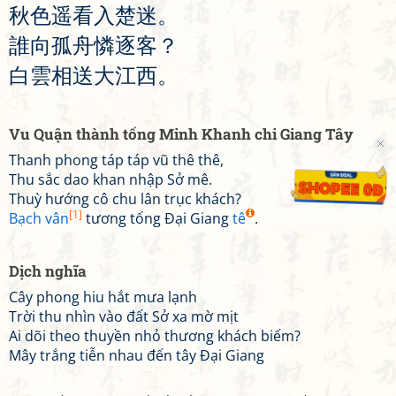
秋
色
遥
看
入
楚
迷
。
誰
向
孤
舟
憐
逐
客
？
白
雲
相
送
大
江
西
。
Vu Quận thành tống Minh Khanh chi Giang Tây
Thanh phong táp táp vũ thê thê,
Thu sắc dao khan nhập Sở mê.
Thuỳ hướng cô chu lân trục khách?
[1]
Bạch vân
tương tống Đại Giang
tê
.
Dịch nghĩa
Cây phong hiu hắt mưa lạnh
Trời thu nhìn vào đất Sở xa mờ mịt
Ai dõi theo thuyền nhỏ thương khách biếm?
Mây trắng tiễn nhau đến tây Đại Giang