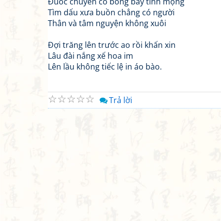
Đuốc chuyển cỏ bồng bay tỉnh mộng
Tìm dấu xưa buồn chẳng có người
Thân và tâm nguyện không xuôi
Đợi trăng lên trước ao rồi khấn xin
Lâu đài nắng xế hoa im
Lên lầu không tiếc lệ in áo bào.
☆
☆
☆
☆
☆
Trả lời