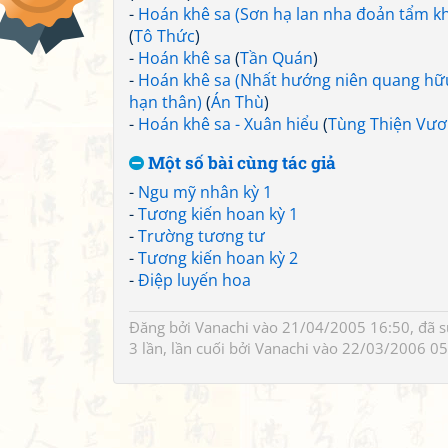
-
Hoán khê sa (Sơn hạ lan nha đoản tẩm k
(
Tô Thức
)
-
Hoán khê sa
(
Tần Quán
)
-
Hoán khê sa (Nhất hướng niên quang hữ
hạn thân)
(
Án Thù
)
-
Hoán khê sa - Xuân hiểu
(
Tùng Thiện Vư
Một số bài cùng tác giả
-
Ngu mỹ nhân kỳ 1
-
Tương kiến hoan kỳ 1
-
Trường tương tư
-
Tương kiến hoan kỳ 2
-
Điệp luyến hoa
Đăng bởi
Vanachi
vào 21/04/2005 16:50, đã 
3 lần, lần cuối bởi
Vanachi
vào 22/03/2006 05