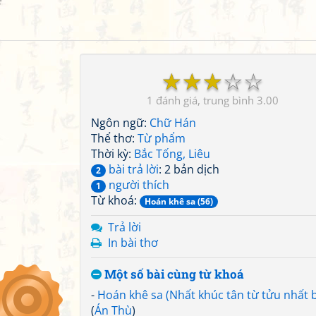
☆
☆
☆
☆
☆
1
3.00
Ngôn ngữ:
Chữ Hán
Thể thơ:
Từ phẩm
Thời kỳ:
Bắc Tống, Liêu
bài trả lời
: 2 bản dịch
2
người thích
1
Từ khoá:
Hoán khê sa (56)
Trả lời
In bài thơ
Một số bài cùng từ khoá
-
Hoán khê sa (Nhất khúc tân từ tửu nhất b
(
Án Thù
)