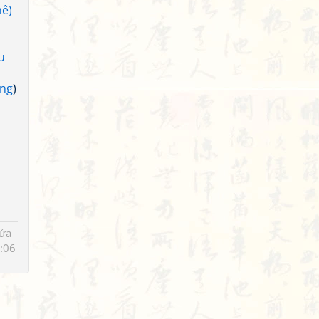
hê)
u
ơng
)
sửa
:06