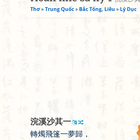
Thơ
»
Trung Quốc
»
Bắc Tống, Liêu
»
Lý Dục
浣
溪
沙
其
一
轉
燭
飛
篷
一
夢
歸
，