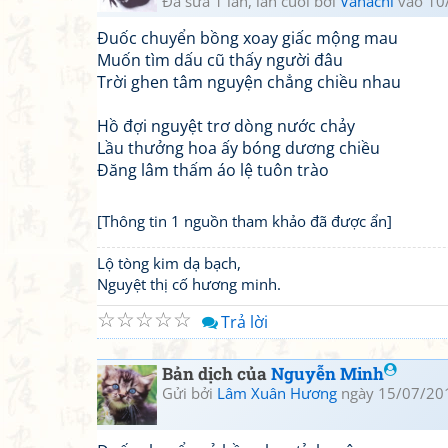
Đã sửa 1 lần, lần cuối bởi
Vanachi
vào 10
Đuốc chuyển bồng xoay giấc mộng mau
Muốn tìm dấu cũ thấy người đâu
Trời ghen tâm nguyện chẳng chiều nhau
Hồ đợi nguyệt trơ dòng nước chảy
Lầu thưởng hoa ấy bóng dương chiều
Đăng lâm thấm áo lệ tuôn trào
[Thông tin 1 nguồn tham khảo đã được ẩn]
Lộ tòng kim dạ bạch,
Nguyệt thị cố hương minh.
☆
☆
☆
☆
☆
Trả lời
Bản dịch của
Nguyễn Minh
Gửi bởi
Lâm Xuân Hương
ngày 15/07/20