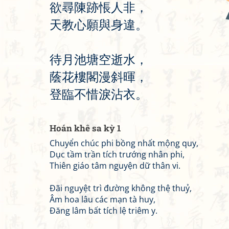
欲
尋
陳
跡
悵
人
非
，
天
教
心
願
與
身
違
。
待
月
池
塘
空
逝
水
，
蔭
花
樓
閣
漫
斜
暉
，
登
臨
不
惜
淚
沾
衣
。
Hoán khê sa kỳ 1
Chuyển chúc phi bồng nhất mộng quy,
Dục tầm trần tích trướng nhân phi,
Thiên giáo tâm nguyện dữ thân vi.
Đãi nguyệt trì đường không thệ thuỷ,
Âm hoa lâu các mạn tà huy,
Đăng lâm bất tích lệ triêm y.