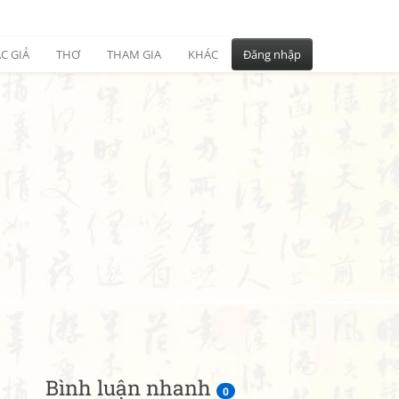
C GIẢ
THƠ
THAM GIA
KHÁC
Đăng nhập
Bình luận nhanh
0