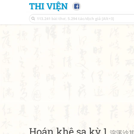
THI VIỆN
Hoán khê sa kỳ 1
浣溪沙