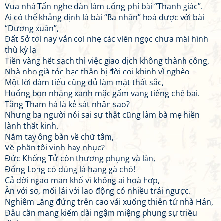
Vua nhà Tấn nghe đàn làm uổng phí bài “Thanh giác”.
Ai có thể khẳng định là bài “Ba nhân” hoà được với bài
“Dương xuân”,
Đất Sở tới nay vẫn coi nhẹ các viên ngọc chưa mài hình
thù kỳ lạ.
Tiền vàng hết sạch thì việc giao dịch không thành công,
Nhà nho già tóc bạc thân bị đời coi khinh vì nghèo.
Một lời đàm tiếu cũng đủ làm mặt thất sắc,
Huống bọn nhặng xanh mặc gấm vang tiếng chê bai.
Tằng Tham há là kẻ sát nhân sao?
Nhưng ba người nói sai sự thật cũng làm bà mẹ hiền
lành thất kinh.
Nắm tay ông bàn về chữ tâm,
Về phần tôi vinh hay nhục?
Đức Khổng Tử còn thương phụng và lân,
Đổng Long có đúng là hạng gà chó!
Cả đời ngạo mạn khổ vì không ai hoà hợp,
Ân với sơ, mối lái với lao động có nhiều trái ngược.
Nghiêm Lăng đứng trên cao vái xuống thiên tử nhà Hán,
Đâu cần mang kiếm dài ngậm miệng phụng sự triều