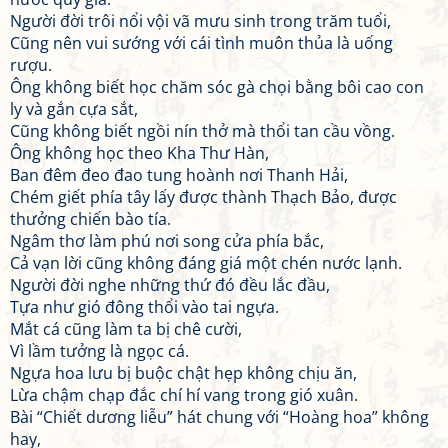
Người đời trôi nổi vội vã mưu sinh trong trăm tuổi,
Cũng nên vui sướng với cái tình muôn thủa là uống
rượu.
Ông không biết học chăm sóc gà chọi bằng bôi cao con
ly và gắn cựa sắt,
Cũng không biết ngồi nín thở mà thổi tan cầu vồng.
Ông không học theo Kha Thư Hàn,
Ban đêm đeo đao tung hoành nơi Thanh Hải,
Chém giết phía tây lấy được thành Thạch Bảo, được
thưởng chiến bào tía.
Ngâm thơ làm phú nơi song cửa phía bắc,
Cả vạn lời cũng không đáng giá một chén nước lạnh.
Người đời nghe những thứ đó đều lắc đầu,
Tựa như gió đông thổi vào tai ngựa.
Mắt cá cũng làm ta bị chê cười,
Vì lầm tưởng là ngọc cá.
Ngựa hoa lưu bị buộc chật hẹp không chịu ăn,
Lừa chậm chạp đắc chí hí vang trong gió xuân.
Bài “Chiết dương liễu” hát chung với “Hoàng hoa” không
hay,