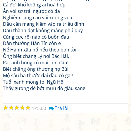
Cả đời khổ không ai hoà hợp
Ân với sơ trái ngược có đa
Nghiêm Lăng cao vái xuống vua
Đâu cần mang kiếm vào ra triều đình
Dẫu thành đạt không màng phú quý
Cùng cực rồi nào có buồn đau
Dân thường Hàn Tín còn e
Nể Hành xấu hổ nếu theo bọn tồi
Ông biết chăng Lý nơi Bắc Hải,
Rất anh hùng có mãi còn đâu!
Biết chăng ông thượng họ Bùi
Mộ sâu ba thước dãi dầu cỏ gai!
Tuổi xanh mong tới Ngũ Hồ
Thấy gương để bớt mưu đồ giàu sang.
☆
☆
☆
☆
☆
Trả lời
1
5.00