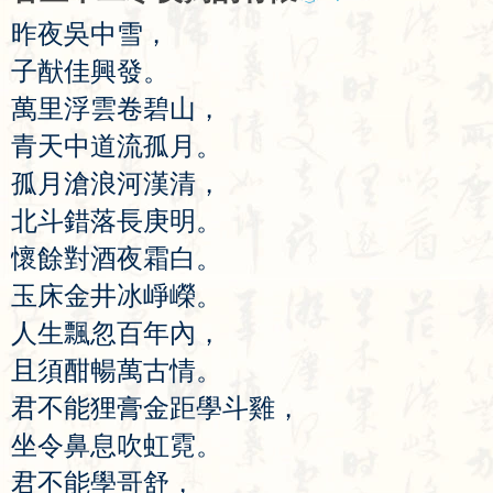
昨
夜
吳
中
雪
，
子
猷
佳
興
發
。
萬
里
浮
雲
卷
碧
山
，
青
天
中
道
流
孤
月
。
孤
月
滄
浪
河
漢
清
，
北
斗
錯
落
長
庚
明
。
懷
餘
對
酒
夜
霜
白
。
玉
床
金
井
冰
崢
嶸
。
人
生
飄
忽
百
年
內
，
且
須
酣
暢
萬
古
情
。
君
不
能
狸
膏
金
距
學
斗
雞
，
坐
令
鼻
息
吹
虹
霓
。
君
不
能
學
哥
舒
，