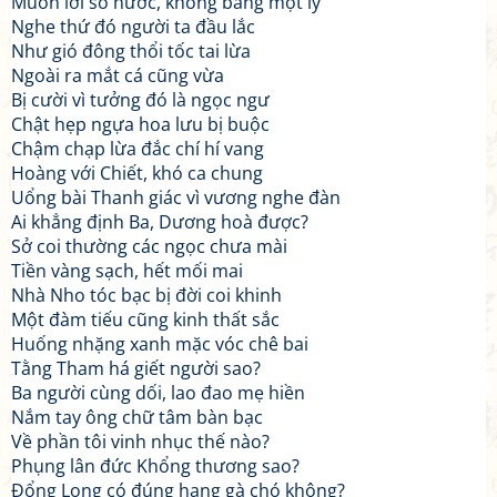
Muôn lời so nước, không bằng một ly
Nghe thứ đó người ta đầu lắc
Như gió đông thổi tốc tai lừa
Ngoài ra mắt cá cũng vừa
Bị cười vì tưởng đó là ngọc ngư
Chật hẹp ngựa hoa lưu bị buộc
Chậm chạp lừa đắc chí hí vang
Hoàng với Chiết, khó ca chung
Uổng bài Thanh giác vì vương nghe đàn
Ai khẳng định Ba, Dương hoà được?
Sở coi thường các ngọc chưa mài
Tiền vàng sạch, hết mối mai
Nhà Nho tóc bạc bị đời coi khinh
Một đàm tiếu cũng kinh thất sắc
Huống nhặng xanh mặc vóc chê bai
Tằng Tham há giết người sao?
Ba người cùng dối, lao đao mẹ hiền
Nắm tay ông chữ tâm bàn bạc
Về phần tôi vinh nhục thế nào?
Phụng lân đức Khổng thương sao?
Đổng Long có đúng hạng gà chó không?