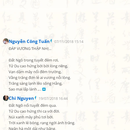
Nguyễn Công Tuấn
07/11/2018 15:14
ĐÁP VƯƠNG THẬP NHỊ...

Đất Ngô trong tuyết đêm rơi,

Tử Du cao hứng bời bời lòng riêng,

Vạn dặm mây nổi đêm trường,

Vầng trăng đơn lẻ ai vương nỗi lòng.

Trăng sáng lạnh lẽo sông Hằng,

Sao mai lấp lánh ,… 
Chi Nguyen
19/07/2018 16:44
Đất Ngô nổi tuyết đêm qua.

Tử Du cao hứng thi ca với đời.

Núi xanh mây phủ tơi bời.

Trời xanh lẻ bóng, rạng ngời ánh trăng.

Ngân hà một dải như băng.
