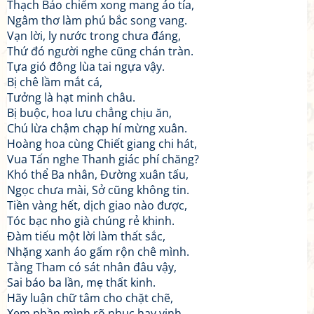
Thạch Bảo chiếm xong mang áo tía,
Ngâm thơ làm phú bắc song vang.
Vạn lời, ly nước trong chưa đáng,
Thứ đó người nghe cũng chán tràn.
Tựa gió đông lùa tai ngựa vậy.
Bị chê lầm mắt cá,
Tưởng là hạt minh châu.
Bị buộc, hoa lưu chẳng chịu ăn,
Chú lừa chậm chạp hí mừng xuân.
Hoàng hoa cùng Chiết giang chi hát,
Vua Tấn nghe Thanh giác phí chăng?
Khó thể Ba nhân, Đường xuân tấu,
Ngọc chưa mài, Sở cũng không tin.
Tiền vàng hết, dịch giao nào được,
Tóc bạc nho già chúng rẻ khinh.
Đàm tiếu một lời làm thất sắc,
Nhặng xanh áo gấm rộn chê mình.
Tằng Tham có sát nhân đâu vậy,
Sai báo ba lần, mẹ thất kinh.
Hãy luận chữ tâm cho chặt chẽ,
Xem phần mình rõ nhục hay vinh.