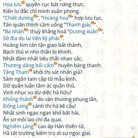
Hoa lưu
quyền cục bất năng thực,
Kiển lư đắc chí minh xuân phong.
“
Chiết dương
”, “
Hoàng hoa
” hợp lưu tục,
Tấn quân thính cầm uổng “
Thanh giác
”.
“
Ba nhân
” thuỳ khẳng hoà “
Dương xuân
”,
Sở địa do lai tiện kỳ phác
.
Hoàng kim tán tận giao bất thành,
Bạch thủ vi nho thân bị khinh.
Nhất đàm nhất tiếu thất nhan sắc,
Thương dăng bối cẩm
huyên báng thanh.
Tằng Tham
khởi thị sát nhân giả?
Sàm ngôn tam cập từ mẫu kinh.
Dữ quân luận tâm ác quân thủ,
Vinh nhục vu dư diệc hà hữu?
Khổng thánh
do văn thương phụng lân,
Đổng Long
cánh thị hà kê cẩu!
Nhất sinh ngạo ngạn khổ bất hài,
Ân sơ môi lao chí đa quai.
Nghiêm Lăng
cao ấp Hán thiên tử,
Hà tất trường kiếm trụ di sự ngọc giai.