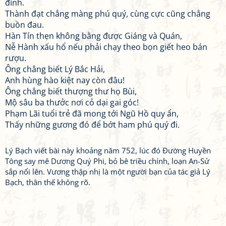
đình.
Thành đạt chẳng màng phú quý, cùng cực cũng chẳng
buồn đau.
Hàn Tín thẹn không bằng được Giáng và Quán,
Nễ Hành xấu hổ nếu phải chạy theo bọn giết heo bán
rượu.
Ông chẳng biết Lý Bắc Hải,
Anh hùng hào kiệt nay còn đâu!
Ông chẳng biết thượng thư họ Bùi,
Mộ sâu ba thưởc nơi cỏ dại gai góc!
Phạm Lãi tuổi trẻ đã mong tới Ngũ Hồ quy ẩn,
Thấy những gương đó để bớt ham phú quý đi.
Lý Bạch viết bài này khoảng năm 752, lúc đó Đường Huyền
Tông say mê Dương Quý Phi, bỏ bê triều chính, loạn An-Sử
sắp nổi lên. Vương thập nhị là một người bạn của tác giả Lý
Bạch, thân thế không rõ.