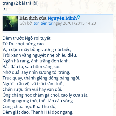
trang (2 bài trả lời)
[
1
]
Bản dịch của
Nguyễn Minh
Gửi bởi
tôn tiền tử
ngày 26/01/2015 14:23
Đêm trước Ngô rơi tuyết,
Tử Du chợt hứng cao.
Vạn dặm mây bồng vương núi biếc,
Trời xanh vầng nguyệt nhẹ phiêu diêu.
Ngân hà rạng, ánh trăng đơn lạnh,
Bắc đẩu tà, sao hôm sáng soi.
Nhớ quá, say nhìn sương tối trắng,
Trục quay, thành giếng đóng băng ngời.
Người trần vội vã trôi trăm tuổi,
Chén rượu tìm vui hãy vạn đời.
Ông chẳng học chăm gà chọi, cao ly cựa sắt.
Không ngưng thở, thổi tán cầu vồng.
Cũng chưa học Kha Thư đó,
Đêm giắt đao, Thanh Hải dọc ngang.