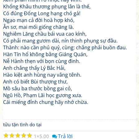
Khổng Khâu thương phụng lân là thế,
Có đúng Đổng Long hạng chó gà!
Ngạo mạn cả đời hoà hợp khó,
Ân sơ, mai mối giống chăng là.
Nghiêm Lăng chầu bái vua cao kính,
Có phải mang gươm dài, nín thinh phụng sự đâu.
Thành: nào cần phú quý, cùng: chẳng phải buồn đau.
Hàn Tín hổ không bằng Giáng Quán,
Nễ Hành thẹn với bọn cùng đinh.
Anh chẳng thấy Lý Bắc Hải,
Hào kiệt anh hùng nay vắng tênh.
Anh có biết Bùi thượng thư,
Mồ sâu ba thước bồng gai cỏ,
Ngũ Hồ, Phạm Lãi học gương xưa.
Cái miếng đỉnh chung hãy nhớ chừa.
tửu tận tình do tại
☆
☆
☆
☆
☆
Trả lời
1
5.00