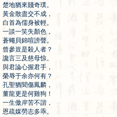
楚
地
猶
來
賤
奇
璞
。
黃
金
散
盡
交
不
成
，
白
首
為
儒
身
被
輕
。
一
談
一
笑
失
顏
色
，
蒼
蠅
貝
錦
喧
謗
聲
。
曾
參
豈
是
殺
人
者
？
讒
言
三
及
慈
母
惊
。
與
君
論
心
握
君
手
，
榮
辱
于
余
亦
何
有
？
孔
聖
猶
聞
傷
鳳
麟
，
董
龍
更
是
何
雞
狗
！
一
生
傲
岸
苦
不
諧
，
恩
疏
媒
勞
志
多
乖
。