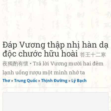
Đáp Vương thập nhị hàn dạ
độc chước hữu hoài
答王十二寒
夜獨酌有懷 • Trả lời Vương mười hai đêm
lạnh uống rượu một mình nhớ ta
Thơ
»
Trung Quốc
»
Thịnh Đường
»
Lý Bạch