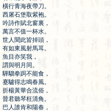
橫
行
青
海
夜
帶
刀
。
西
屠
石
堡
取
紫
袍
。
吟
詩
作
賦
北
窗
裏
，
萬
言
不
值
一
杯
水
。
世
人
聞
此
皆
掉
頭
，
有
如
東
風
射
馬
耳
。
魚
目
亦
笑
我
，
謂
與
明
月
同
。
驊
騮
拳
跼
不
能
食
，
蹇
驢
得
志
鳴
春
風
。
折
楊
黃
華
合
流
俗
，
晉
君
聽
琴
枉
清
角
。
巴
人
誰
肯
和
陽
春
，