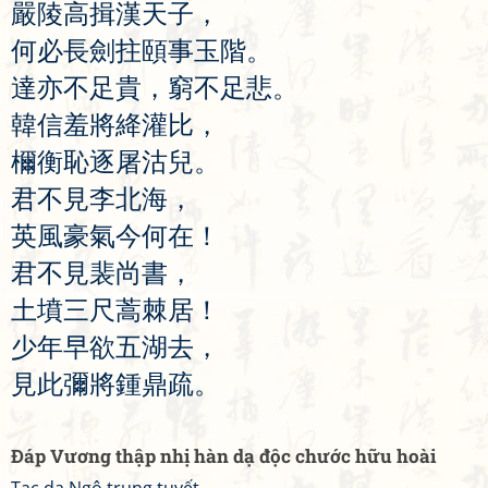
嚴
陵
高
揖
漢
天
子
，
何
必
長
劍
拄
頤
事
玉
階
。
達
亦
不
足
貴
，
窮
不
足
悲
。
韓
信
羞
將
絳
灌
比
，
檷
衡
恥
逐
屠
沽
兒
。
君
不
見
李
北
海
，
英
風
豪
氣
今
何
在
！
君
不
見
裴
尚
書
，
土
墳
三
尺
蒿
棘
居
！
少
年
早
欲
五
湖
去
，
見
此
彌
將
鍾
鼎
疏
。
Đáp Vương thập nhị hàn dạ độc chước hữu hoài