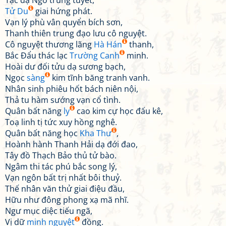
Tạc dạ Ngô trung tuyết,
Tử Du
giai hứng phát.
Vạn lý phù vân quyển bích sơn,
Thanh thiên trung đạo lưu cô nguyệt.
Cô nguyệt thương lãng
Hà Hán
thanh,
Bắc Đẩu thác lạc
Trường Canh
minh.
Hoài dư đối tửu dạ sương bạch,
Ngọc
sàng
kim tĩnh băng tranh vanh.
Nhân sinh phiêu hốt bách niên nội,
Thả tu hàm sướng vạn cổ tình.
Quân bất năng
ly
cao kim cự học đấu kê,
Toạ linh tị tức xuy hồng nghê.
Quân bất năng học
Kha Thư
,
Hoành hành Thanh Hải dạ đới đao,
Tây đồ Thạch Bảo thủ tử bào.
Ngâm thi tác phú bắc song lý,
Vạn ngôn bất trị nhất bôi thuỷ.
Thế nhân văn thử giai điệu đầu,
Hữu như đông phong xạ mã nhĩ.
Ngư mục diệc tiếu ngã,
Vị dữ
minh nguyệt
đồng.