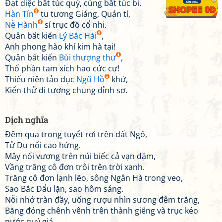
Đạt diệc bất túc quý, cùng bất túc bi.
Hàn Tín
tu tương Giáng, Quán tỉ,
Nễ Hành
sỉ trục đồ cổ nhi.
Quân bất kiến
Lý Bắc Hải
,
Anh phong hào khí kim hà tại!
Quân bất kiến
Bùi thượng thư
,
Thổ phần tam xích hao cức cư!
Thiếu niên tảo dục
Ngũ Hồ
khứ,
Kiến thử di tương chung đỉnh sơ.
Dịch nghĩa
Đêm qua trong tuyết rơi trên đất Ngô,
Tử Du nổi cao hứng.
Mây nổi vương trên núi biếc cả vạn dặm,
Vầng trăng cô đơn trôi trên trời xanh.
Trăng cô đơn lạnh lẽo, sông Ngân Hà trong veo,
Sao Bắc Đẩu lặn, sao hôm sáng.
Nỗi nhớ tràn đầy, uống rượu nhìn sương đêm trắng,
Băng đóng chênh vênh trên thành giếng và trục kéo
nước quý giá.