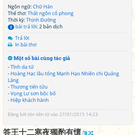
Ngôn ngữ:
Chữ Hán
Thể thơ:
Thất ngôn cổ phong
Thời kỳ:
Thịnh Đường
bài trả lời
: 2 bản dịch
2
Trả lời
In bài thơ
Một số bài cùng tác giả
-
Tĩnh dạ tứ
-
Hoàng Hạc lâu tống Mạnh Hạo Nhiên chi Quảng
Lăng
-
Thương tiến tửu
-
Vọng Lư sơn bộc bố
-
Hiệp khách hành
Đăng bởi
tôn tiền tử
vào 27/01/2015 14:23
答
王
十
二
寒
夜
獨
酌
有
懷