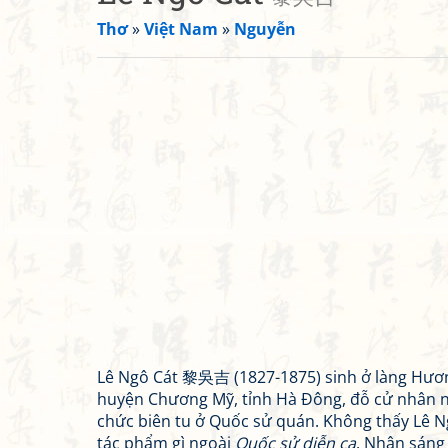
Thơ
»
Việt Nam
»
Nguyễn
Lê Ngô Cát 黎吳吉 (1827-1875) sinh ở làng Hươ
huyện Chương Mỹ, tỉnh Hà Đông, đỗ cử nhân 
chức biên tu ở Quốc sử quán. Không thấy Lê Ng
tác phẩm gì ngoài
Quốc sử diễn ca
. Nhân sáng