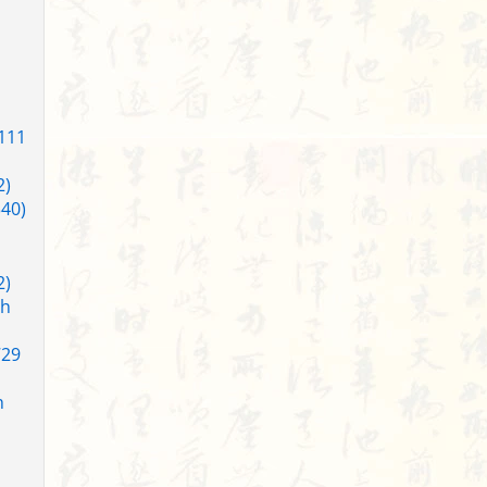
(111
2)
340)
2)
nh
729
h