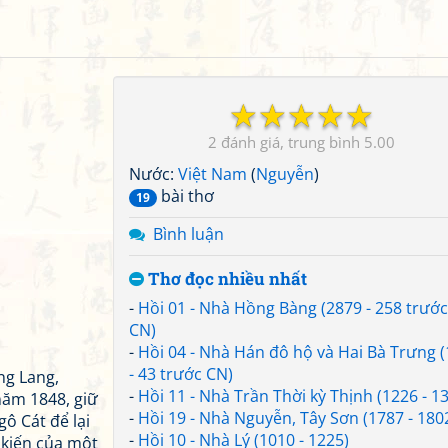
☆
☆
☆
☆
☆
2
5.00
Nước:
Việt Nam
(
Nguyễn
)
bài thơ
19
Bình luận
Thơ đọc nhiều nhất
-
Hồi 01 - Nhà Hồng Bàng (2879 - 258 trước
CN)
-
Hồi 04 - Nhà Hán đô hộ và Hai Bà Trưng 
- 43 trước CN)
ng Lang,
-
Hồi 11 - Nhà Trần Thời kỳ Thịnh (1226 - 1
năm 1848, giữ
-
Hồi 19 - Nhà Nguyễn, Tây Sơn (1787 - 180
ô Cát để lại
-
Hồi 10 - Nhà Lý (1010 - 1225)
 kiến của một