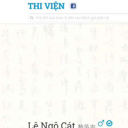
THI VIỆN
Lê Ngô Cát
黎吳吉