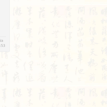
ửa
:53