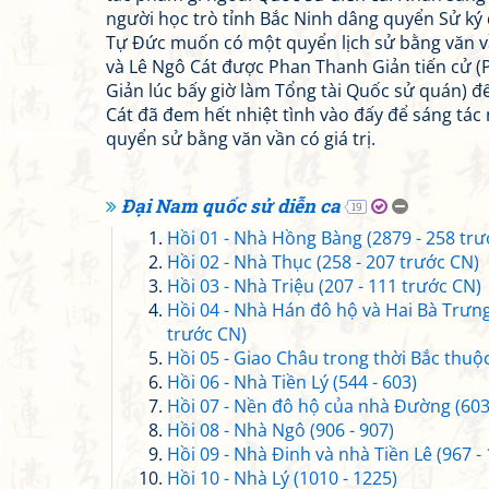
người học trò tỉnh Bắc Ninh dâng quyển Sử ký
Tự Đức muốn có một quyển lịch sử bằng văn 
và Lê Ngô Cát được Phan Thanh Giản tiến cử 
Giản lúc bấy giờ làm Tổng tài Quốc sử quán) để
Cát đã đem hết nhiệt tình vào đấy để sáng tác
quyển sử bằng văn vần có giá trị.
Đại Nam quốc sử diễn ca
19
Hồi 01 - Nhà Hồng Bàng (2879 - 258 trư
Hồi 02 - Nhà Thục (258 - 207 trước CN)
Hồi 03 - Nhà Triệu (207 - 111 trước CN)
Hồi 04 - Nhà Hán đô hộ và Hai Bà Trưng
trước CN)
Hồi 05 - Giao Châu trong thời Bắc thuộc
Hồi 06 - Nhà Tiền Lý (544 - 603)
Hồi 07 - Nền đô hộ của nhà Đường (603 
Hồi 08 - Nhà Ngô (906 - 907)
Hồi 09 - Nhà Đinh và nhà Tiền Lê (967 -
Hồi 10 - Nhà Lý (1010 - 1225)