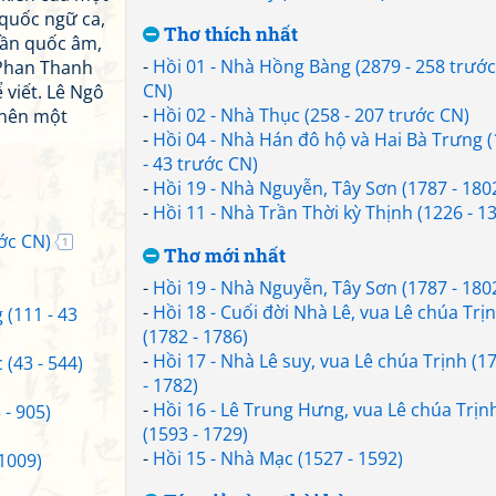
 quốc ngữ ca,
Thơ thích nhất
vần quốc âm,
-
Hồi 01 - Nhà Hồng Bàng (2879 - 258 trước
(Phan Thanh
CN)
 viết. Lê Ngô
-
Hồi 02 - Nhà Thục (258 - 207 trước CN)
 nên một
-
Hồi 04 - Nhà Hán đô hộ và Hai Bà Trưng 
- 43 trước CN)
-
Hồi 19 - Nhà Nguyễn, Tây Sơn (1787 - 180
-
Hồi 11 - Nhà Trần Thời kỳ Thịnh (1226 - 1
ớc CN)
1
Thơ mới nhất
-
Hồi 19 - Nhà Nguyễn, Tây Sơn (1787 - 180
-
Hồi 18 - Cuối đời Nhà Lê, vua Lê chúa Trị
 (111 - 43
(1782 - 1786)
-
Hồi 17 - Nhà Lê suy, vua Lê chúa Trịnh (1
 (43 - 544)
- 1782)
-
Hồi 16 - Lê Trung Hưng, vua Lê chúa Trịn
- 905)
(1593 - 1729)
-
Hồi 15 - Nhà Mạc (1527 - 1592)
 1009)