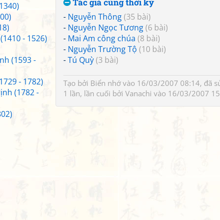
Tác giả cùng thời kỳ
 1340)
400)
-
Nguyễn Thông
(35 bài)
18)
-
Nguyễn Ngọc Tương
(6 bài)
 (1410 - 1526)
-
Mai Am công chúa
(8 bài)
-
Nguyễn Trường Tộ
(10 bài)
nh (1593 -
-
Tú Quỳ
(3 bài)
1729 - 1782)
Tạo bởi
Biển nhớ
vào 16/03/2007 08:14, đã s
ịnh (1782 -
1 lần, lần cuối bởi
Vanachi
vào 16/03/2007 15
802)