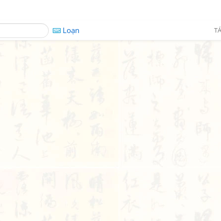
Loạn
TÁ