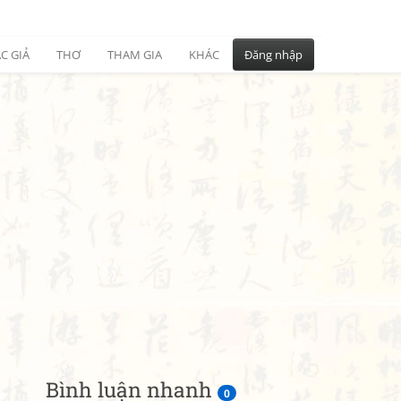
C GIẢ
THƠ
THAM GIA
KHÁC
Đăng nhập
Bình luận nhanh
0