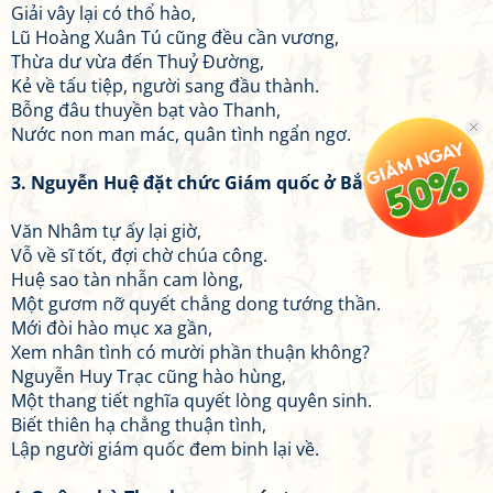
Giải vây lại có thổ hào,
Lũ Hoàng Xuân Tú cũng đều cần vương,
Thừa dư vừa đến Thuỷ Đường,
Kẻ về tấu tiệp, người sang đầu thành.
Bỗng đâu thuyền bạt vào Thanh,
Nước non man mác, quân tình ngẩn ngơ.
3. Nguyễn Huệ đặt chức Giám quốc ở Bắc Hà
Văn Nhâm tự ấy lại giờ,
Vỗ về sĩ tốt, đợi chờ chúa công.
Huệ sao tàn nhẫn cam lòng,
Một gươm nỡ quyết chẳng dong tướng thần.
Mới đòi hào mục xa gần,
Xem nhân tình có mười phần thuận không?
Nguyễn Huy Trạc cũng hào hùng,
Một thang tiết nghĩa quyết lòng quyên sinh.
Biết thiên hạ chẳng thuận tình,
Lập người giám quốc đem binh lại về.