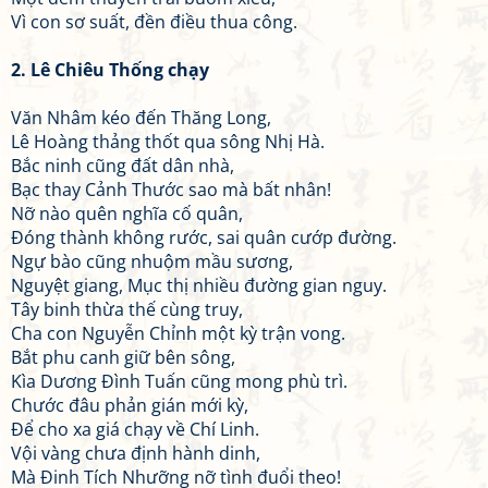
Vì con sơ suất, đền điều thua công.
2. Lê Chiêu Thống chạy
Văn Nhâm kéo đến Thăng Long,
Lê Hoàng thảng thốt qua sông Nhị Hà.
Bắc ninh cũng đất dân nhà,
Bạc thay Cảnh Thước sao mà bất nhân!
Nỡ nào quên nghĩa cố quân,
Đóng thành không rước, sai quân cướp đường.
Ngự bào cũng nhuộm mầu sương,
Nguyệt giang, Mục thị nhiều đường gian nguy.
Tây binh thừa thế cùng truy,
Cha con Nguyễn Chỉnh một kỳ trận vong.
Bắt phu canh giữ bên sông,
Kìa Dương Đình Tuấn cũng mong phù trì.
Chước đâu phản gián mới kỳ,
Để cho xa giá chạy về Chí Linh.
Vội vàng chưa định hành dinh,
Mà Đinh Tích Nhưỡng nỡ tình đuổi theo!