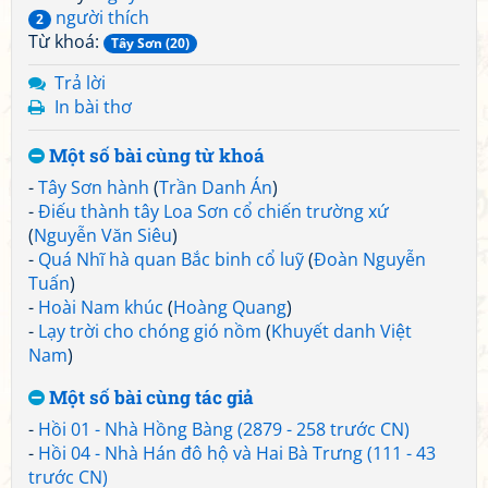
người thích
2
Từ khoá:
Tây Sơn (20)
Trả lời
In bài thơ
Một số bài cùng từ khoá
-
Tây Sơn hành
(
Trần Danh Án
)
-
Điếu thành tây Loa Sơn cổ chiến trường xứ
(
Nguyễn Văn Siêu
)
-
Quá Nhĩ hà quan Bắc binh cổ luỹ
(
Đoàn Nguyễn
Tuấn
)
-
Hoài Nam khúc
(
Hoàng Quang
)
-
Lạy trời cho chóng gió nồm
(
Khuyết danh Việt
Nam
)
Một số bài cùng tác giả
-
Hồi 01 - Nhà Hồng Bàng (2879 - 258 trước CN)
-
Hồi 04 - Nhà Hán đô hộ và Hai Bà Trưng (111 - 43
trước CN)