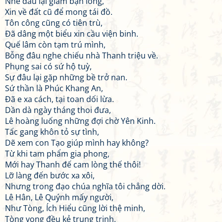
Nhẽ đâu lại giám bận lòng,
Xin về đất cũ để mong tái đồ.
Tôn công cũng có tiên trù,
Đã dâng một biểu xin cầu viện binh.
Quế lâm còn tạm trú mình,
Bỗng đâu nghe chiếu nhà Thanh triệu về.
Phụng sai có sứ hộ tuỳ,
Sự đâu lại gặp những bề trở nan.
Sứ thần là Phúc Khang An,
Đã e xa cách, tại toan dối lừa.
Dần dà ngày tháng thoi đưa,
Lê hoàng luống những đợi chờ Yên Kinh.
Tấc gang khôn tỏ sự tình,
Dẽ xem con Tạo giúp mình hay không?
Từ khi tam phẩm gia phong,
Mới hay Thanh đế cam lòng thế thôi!
Lỡ làng đến bước xa xôi,
Nhưng trong đạo chúa nghĩa tôi chẳng dời.
Lê Hân, Lê Quýnh mấy người,
Như Tòng, Ích Hiểu cũng lời thệ minh,
Tòng vong đều kẻ trung trinh,