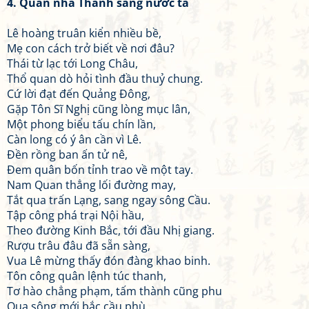
4. Quân nhà Thanh sang nước ta
Lê hoàng truân kiển nhiều bề,
Mẹ con cách trở biết về nơi đâu?
Thái từ lạc tới Long Châu,
Thổ quan dò hỏi tình đầu thuỷ chung.
Cứ lời đạt đến Quảng Đông,
Gặp Tôn Sĩ Nghị cũng lòng mục lân,
Một phong biểu tấu chín lần,
Càn long có ý ân cần vì Lê.
Đền rồng ban ấn tử nê,
Đem quân bốn tỉnh trao về một tay.
Nam Quan thẳng lối đường may,
Tắt qua trấn Lạng, sang ngay sông Cầu.
Tập công phá trại Nội hầu,
Theo đường Kinh Bắc, tới đầu Nhị giang.
Rượu trâu đâu đã sẵn sàng,
Vua Lê mừng thấy đón đàng khao binh.
Tôn công quân lệnh túc thanh,
Tơ hào chẳng phạm, tấm thành cũng phu
Qua sông mới bắc cầu phù,