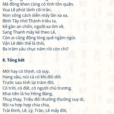
Mã đồng khen cũng có tình tôn quân.
Vua Lê phút lánh cõi trần,
Non sông cách diễn mấy lần xa xa,
Bình Tây nhờ Thánh triều ta,
Kẻ gần an chốn, người xa tìm về,
Sang Thanh mấy kẻ theo Lê,
Còn ai cũng động lòng quê ngậm ngùi.
Vận Lê đến thế là thôi,
Ba trăm sáu chục năm rồi còn chi?
8. Tổng kết
Mới hay có thịnh, có suy,
Hang sâu, núi cả có khi đổi dời.
Trước sau tính lại trăm đời,
Có trời, có đất, có người chủ trương.
Khai tiên là họ Hồng Bàng,
Thuỵ thay, Triệu đổi thường thường suy di,
Rồi ra hợp hợp chia chia,
Trải Đinh, Lê, Lý, Trần, Lê mấy đời,