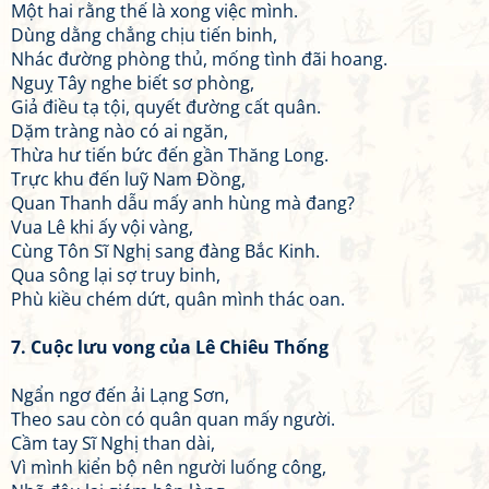
Một hai rằng thế là xong việc mình.
Dùng dằng chẳng chịu tiến binh,
Nhác đường phòng thủ, mống tình đãi hoang.
Nguỵ Tây nghe biết sơ phòng,
Giả điều tạ tội, quyết đường cất quân.
Dặm tràng nào có ai ngăn,
Thừa hư tiến bức đến gần Thăng Long.
Trực khu đến luỹ Nam Đồng,
Quan Thanh dẫu mấy anh hùng mà đang?
Vua Lê khi ấy vội vàng,
Cùng Tôn Sĩ Nghị sang đàng Bắc Kinh.
Qua sông lại sợ truy binh,
Phù kiều chém dứt, quân mình thác oan.
7. Cuộc lưu vong của Lê Chiêu Thống
Ngẩn ngơ đến ải Lạng Sơn,
Theo sau còn có quân quan mấy người.
Cầm tay Sĩ Nghị than dài,
Vì mình kiển bộ nên người luống công,