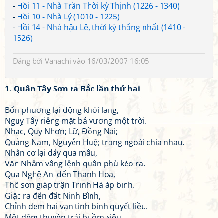
-
Hồi 11 - Nhà Trần Thời kỳ Thịnh (1226 - 1340)
-
Hồi 10 - Nhà Lý (1010 - 1225)
-
Hồi 14 - Nhà hậu Lê, thời kỳ thống nhất (1410 -
1526)
Đăng bởi
Vanachi
vào 16/03/2007 16:05
1. Quân Tây Sơn ra Bắc lần thứ hai
Bốn phương lại động khói lang,
Nguỵ Tây riêng mặt bá vương một trời,
Nhạc, Quy Nhơn; Lữ, Đồng Nai;
Quảng Nam, Nguyễn Huệ; trong ngoài chia nhau.
Nhân cơ lại dấy qua mâu,
Văn Nhâm vâng lệnh quân phù kéo ra.
Qua Nghệ An, đến Thanh Hoa,
Thổ sơn giáp trận Trinh Hà áp binh.
Giặc ra đến đất Ninh Bình,
Chỉnh đem hai vạn tinh binh quyết liều.
Một đêm thuyền trái buồm xiêu,