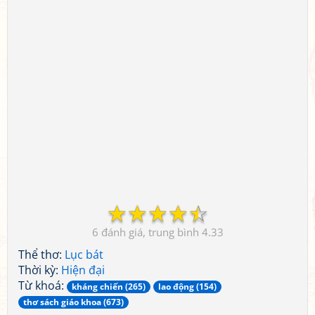
☆
☆
☆
☆
☆
6
4.33
Thể thơ:
Lục bát
Thời kỳ:
Hiện đại
Từ khoá:
kháng chiến (265)
lao động (154)
thơ sách giáo khoa (673)