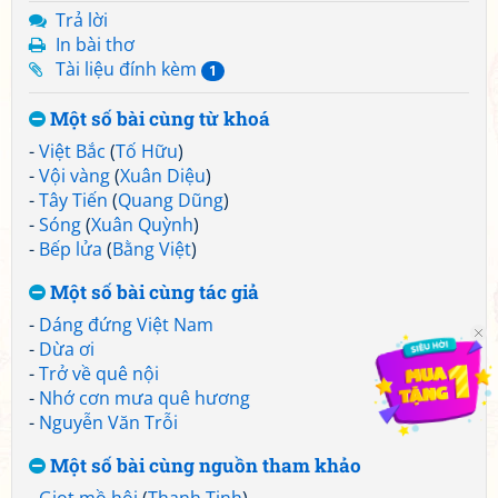
Trả lời
In bài thơ
Tài liệu đính kèm
1
Một số bài cùng từ khoá
-
Việt Bắc
(
Tố Hữu
)
-
Vội vàng
(
Xuân Diệu
)
-
Tây Tiến
(
Quang Dũng
)
-
Sóng
(
Xuân Quỳnh
)
-
Bếp lửa
(
Bằng Việt
)
Một số bài cùng tác giả
-
Dáng đứng Việt Nam
-
Dừa ơi
-
Trở về quê nội
-
Nhớ cơn mưa quê hương
-
Nguyễn Văn Trỗi
Một số bài cùng nguồn tham khảo