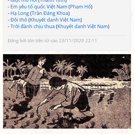
-
Giọt mồ hôi
(
Thanh Tịnh
)
-
Em yêu tổ quốc Việt Nam
(
Phạm Hổ
)
-
Hạ Long
(
Trần Đăng Khoa
)
-
Đôi thỏ
(
Khuyết danh Việt Nam
)
-
Trời đành chịu thua
(
Khuyết danh Việt Nam
)
Đăng bởi
tôn tiền tử
vào 23/11/2020 22:11