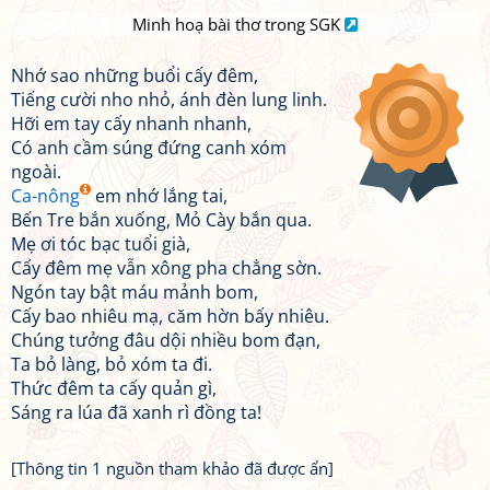
Minh hoạ bài thơ trong SGK
Nhớ sao những buổi cấy đêm,
Tiếng cười nho nhỏ, ánh đèn lung linh.
Hỡi em tay cấy nhanh nhanh,
Có anh cầm súng đứng canh xóm
ngoài.
Ca-nông
em nhớ lắng tai,
Bến Tre bắn xuống, Mỏ Cày bắn qua.
Mẹ ơi tóc bạc tuổi già,
Cấy đêm mẹ vẫn xông pha chẳng sờn.
Ngón tay bật máu mảnh bom,
Cấy bao nhiêu mạ, căm hờn bấy nhiêu.
Chúng tưởng đâu dội nhiều bom đạn,
Ta bỏ làng, bỏ xóm ta đi.
Thức đêm ta cấy quản gì,
Sáng ra lúa đã xanh rì đồng ta!
[Thông tin 1 nguồn tham khảo đã được ẩn]