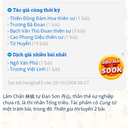
Tác giả cùng thời kỳ
-
Thiên Đồng Đàm Hoa thiền sư
(1 bài)
-
Trương Bá Đoan
(1 bài)
-
Bạch Vân Thủ Đoan thiền sư
(3 bài)
-
Cao Phong Diệu thiền sư
(1 bài)
-
Từ Huyễn
(19 bài)
Dịch giả nhiều bài nhất
-
Ngô Văn Phú
(1 bài)
-
Trương Việt Linh
(1 bài)
Tạo bởi
hongha83
vào 28/10/2008 00:27
Lâm Chẩn 林稹 tự Đan Sơn 丹山, thân thế sự nghiệp
chưa rõ, là thi nhân Tống triều. Tác phẩm có
Cung từ
một trăm bài, trong đó
Thiên gia thi
tuyển 2 bài.