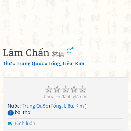
Lâm Chẩn
林稹
Thơ
»
Trung Quốc
»
Tống, Liêu, Kim
☆
☆
☆
☆
☆
Chưa có đánh giá nào
Nước:
Trung Quốc
(
Tống, Liêu, Kim
)
bài thơ
1
Bình luận